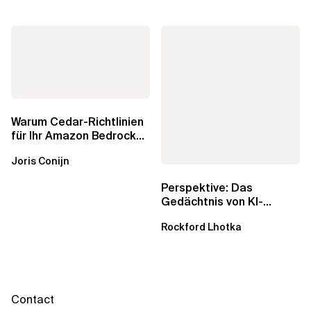
Warum Cedar-Richtlinien
für Ihr Amazon Bedrock
AgentCore Gateway
Joris Conijn
wichtig sind
Perspektive: Das
Gedächtnis von KI-
Agenten – Einblicke aus
Rockford Lhotka
dem...
Contact