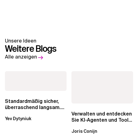
Unsere Ideen
Weitere Blogs
Alle anzeigen
Standardmäßig sicher,
überraschend langsam.
Was AWS vergessen hat,
Verwalten und entdecken
Yev Dytyniuk
über die RDS...
Sie KI-Agenten und Tools
mit Amazon Bedrock
Joris Conijn
AgentCore...