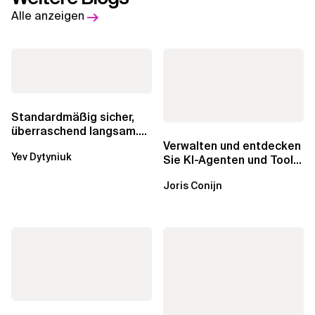
Alle anzeigen
Standardmäßig sicher,
überraschend langsam.
Was AWS vergessen hat,
Verwalten und entdecken
Yev Dytyniuk
über die RDS...
Sie KI-Agenten und Tools
mit Amazon Bedrock
Joris Conijn
AgentCore...