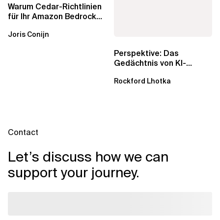
Warum Cedar-Richtlinien
für Ihr Amazon Bedrock
AgentCore Gateway
Joris Conijn
wichtig sind
Perspektive: Das
Gedächtnis von KI-
Agenten – Einblicke aus
Rockford Lhotka
dem...
Contact
Let’s discuss how we can
support your journey.