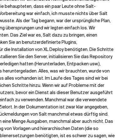
Sie behaupteten, dass ein paar Leute ohne Salt-
Vorbereitung war einfach, ich musste nichts über Salt
wusste. Als der Tag begann, war der ursprüngliche Plan,
ung übersprungen und wir legten einfach los. Wir
en. Das Ziel war es, Salt dazu zu bringen, einen
en Sie an benutzerdefinierte Plugins,
für die Installation von XL Deploy benötigten. Die Schritte
allieren Sie den Server, initialisieren Sie das Repository
u erledigen hatten (Herunterladen, Entpacken usw.),
 heruntergeladen. Alles, was wir brauchten, wurde von
 alles vorhanden ist. Im Laufe des Tages sind wir bei
ichen Schritte hinzu. Wenn wir auf Probleme mit der
nutzers, bevor ein Dienst als dieser Benutzer ausgeführt
ch einfach zu verwenden. Manchmal war die verwendete
ielort. In der Dokumentation ist zwar klar angegeben,
 Rückmeldungen von Salt manchmal etwas dürftig sind.
lich eine Menge Ausgaben, manchmal aber auch nicht. Das
ung von Vorlagen und hierarchischen Daten (die so
iablenersetzungen benötigten, ist es schwer zu sagen, wie