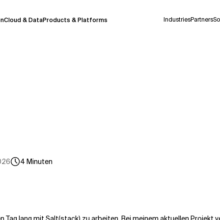
Industries
Partners
So
on
Cloud & Data
Products & Platforms
derzeit in einem Pilotprogramm und wird noch
uf Deutsch generiert werden, können einige
auigkeit, aber gelegentlich können Fehler
ionen, bevor Sie Entscheidungen treffen oder
026
4
Minuten
Kontextdateien
zen Tag lang mit Salt(stack) zu arbeiten. Bei meinem aktuellen Proje