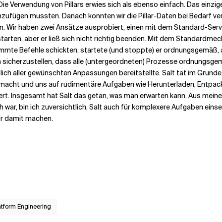
. Die Verwendung von Pillars erwies sich als ebenso einfach. Das einzig
hinzufügen mussten. Danach konnten wir die Pillar-Daten bei Bedarf ve
assen. Wir haben zwei Ansätze ausprobiert, einen mit dem Standard-S
 starten, aber er ließ sich nicht richtig beenden. Mit dem Standardme
mmte Befehle schickten, startete (und stoppte) er ordnungsgemäß, ab
um sicherzustellen, dass alle (untergeordneten) Prozesse ordnungsg
lich aller gewünschten Anpassungen bereitstellte. Salt tat im Grunde,
emacht und uns auf rudimentäre Aufgaben wie Herunterladen, Entpac
rt. Insgesamt hat Salt das getan, was man erwarten kann. Aus meiner
h war, bin ich zuversichtlich, Salt auch für komplexere Aufgaben einse
hr damit machen.
atform Engineering