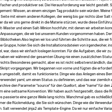
acher und produktiver sei. Die Herausforderung war leicht gestellt. 
gement-Wissen, an einem einzigen Tag produktiv sein würden.
Meine 
 Seite mit einem anderen Kollegen, der wenig bis gar nichts über Salt 
er da wir uns gerne direkt in die Materie stürzen, wurde diese Einführ
-Master und einen Salt-Minion hochfuhr, mit denen wir arbeiten konnt
n Anpassungen, die wir bei unserem Kunden vorgenommen haben. Denk
Bibliotheken.
Also legten wir los und führten die Schritte aus, die wir 
ne Gruppe, holen Sie sich die Installationsdateien von irgendwoher, inst
el, war, dass wir einfach loslegen konnten. Für die Aufgaben, die wir z
 haben wir während der gesamten Übung nie einen zusätzlichen Status
nichts Besonderes gemacht, aber es ist nicht selbstverständlich, dass
-Skript vorgegangen. Wir begannen von vorne und fügten die erforderl
s umgestellt, damit es funktionierte. Dinge wie das Anlegen eines Be
t verwendet yaml, um einen Status zu definieren, und das war ziemli
chive den Parameter "source" für den Quellort, aber "name" für den Z
em eine seltsame Konvention. Wir haben auch festgestellt, dass die
 es passierte eine ganze Weile lang nichts. Manchmal gab es schließ
 immer die Rückmeldung, die Sie sich wünschen. Dinge wie die Verwend
n. Salt verwendet jinja2 als Template-Engine. Da wir nur einfache Var