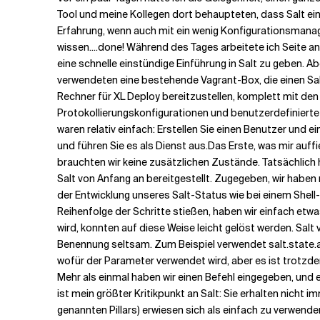
Tool und meine Kollegen dort behaupteten, dass Salt einf
Erfahrung, wenn auch mit ein wenig Konfigurationsmana
Verwandte Themen
wissen....done! Während des Tages arbeitete ich Seite an
eine schnelle einstündige Einführung in Salt zu geben. Ab
verwendeten eine bestehende Vagrant-Box, die einen Salt
Rechner für
XL Deploy
bereitzustellen, komplett mit de
Protokollierungskonfigurationen und benutzerdefinierte 
waren relativ einfach: Erstellen Sie einen Benutzer und ei
und führen Sie es als Dienst aus.
Das Erste, was mir auffi
brauchten wir keine zusätzlichen Zustände. Tatsächlich
Salt von Anfang an bereitgestellt. Zugegeben, wir haben 
der Entwicklung unseres Salt-Status wie bei einem Shell
Reihenfolge der Schritte stießen, haben wir einfach etwa
wird, konnten auf diese Weise leicht gelöst werden. Sal
Benennung seltsam. Zum Beispiel verwendet salt.state.ar
wofür der Parameter verwendet wird, aber es ist trotzd
Mehr als einmal haben wir einen Befehl eingegeben, und
ist mein größter Kritikpunkt an Salt: Sie erhalten nicht
genannten Pillars) erwiesen sich als einfach zu verwende