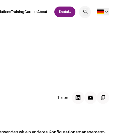
lutions
Training
Careers
About
Kontakt
Teilen
kt verwenden wir ein anderes Konfigurationsmanagement-