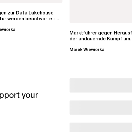
agen zur Data Lakehouse
tur werden beantwortet:...
ewiórka
Marktführer gegen Herausf
der andauernde Kampf um
Datenkataloge in Data...
Marek Wiewiórka
pport your