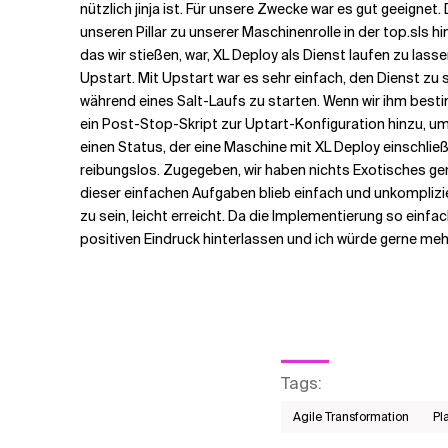
nützlich jinja ist. Für unsere Zwecke war es gut geeignet
unseren Pillar zu unserer Maschinenrolle in der top.sls 
das wir stießen, war, XL Deploy als Dienst laufen zu l
Upstart. Mit Upstart war es sehr einfach, den Dienst zu
während eines Salt-Laufs zu starten. Wenn wir ihm besti
ein Post-Stop-Skript zur Uptart-Konfiguration hinzu, 
einen Status, der eine Maschine mit XL Deploy einschließ
reibungslos. Zugegeben, wir haben nichts Exotisches g
dieser einfachen Aufgaben blieb einfach und unkomplizie
zu sein, leicht erreicht. Da die Implementierung so einfac
positiven Eindruck hinterlassen und ich würde gerne me
Tags
:
Agile Transformation
Pl