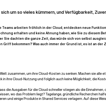
 sich um so vieles kümmern, und Verfügbarkeit, Zuver
 Ihre Teams arbeiten fröhlich in der Cloud, entdecken neue Funk
e Rechnung erhalten und keine Ahnung haben, wie Sie zu diesem B
r Sie dachten die ganze Zeit, das würde sich von selbst ausglei
en Griff bekommen? Was auch immer der Grund ist, es ist an der 
elt zusammen, um ihre Cloud-Kosten zu senken. Machen sie alle etwas
ck in ihre Cloud-Nutzung und folglich auch keine Möglichkeit, die Koste
ass die Ausgaben für die Cloud schneller stiegen als die Einnahmen,
wissen, wo das Problem liegt? Tagelange, gründliche Recherchen half
ieren und einige Produkte in Shared Services verlagern. Auf diese W