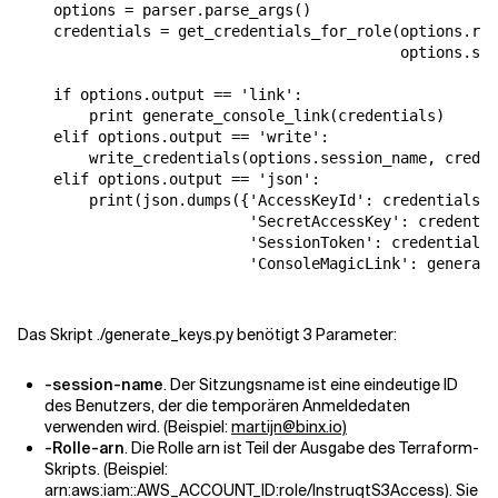
    options = parser.parse_args()

    credentials = get_credentials_for_role(options.rol
                                           options.ses
    if options.output == 'link':

        print generate_console_link(credentials)

    elif options.output == 'write':

        write_credentials(options.session_name, creden
    elif options.output == 'json':

        print(json.dumps({'AccessKeyId': credentials['
                          'SecretAccessKey': credentia
                          'SessionToken': credentials[
                          'ConsoleMagicLink': generate
Das Skript ./generate_keys.py benötigt 3 Parameter:
-session-name
. Der Sitzungsname ist eine eindeutige ID
des Benutzers, der die temporären Anmeldedaten
verwenden wird. (Beispiel:
martijn@binx.io)
-Rolle-arn
. Die Rolle arn ist Teil der Ausgabe des Terraform-
Skripts. (Beispiel:
arn:aws:iam::AWS_ACCOUNT_ID:role/InstruqtS3Access). Sie