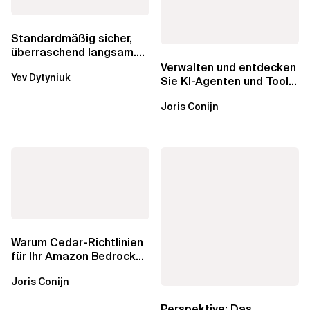
Standardmäßig sicher,
überraschend langsam.
Was AWS vergessen hat,
Verwalten und entdecken
Yev Dytyniuk
über die RDS...
Sie KI-Agenten und Tools
mit Amazon Bedrock
Joris Conijn
AgentCore...
Warum Cedar-Richtlinien
für Ihr Amazon Bedrock
AgentCore Gateway
Joris Conijn
wichtig sind
Perspektive: Das