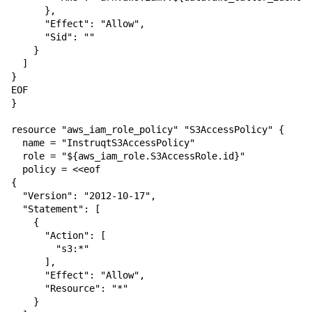
      },

      "Effect": "Allow",

      "Sid": ""

    }

  ]

}

EOF

}

resource "aws_iam_role_policy" "S3AccessPolicy" {

  name = "InstruqtS3AccessPolicy"

  role = "${aws_iam_role.S3AccessRole.id}"

  policy = <<eof

{

  "Version": "2012-10-17",

  "Statement": [

    {

      "Action": [

        "s3:*"

      ],

      "Effect": "Allow",

      "Resource": "*"

    }
