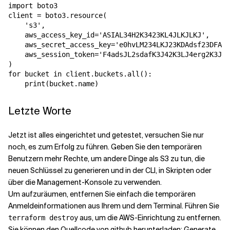
import boto3

client = boto3.resource(

    's3',

    aws_access_key_id='ASIAL34H2K3423KL4JLKJLKJ',

    aws_secret_access_key='e0hvLM234LKJ23KDAdsf23DFAXi
    aws_session_token='F4adsJL2sdafK3J42K3LJ4erg2K3J4.
)

for bucket in client.buckets.all():

Letzte Worte
Jetzt ist alles eingerichtet und getestet, versuchen Sie nur
noch, es zum Erfolg zu führen. Geben Sie den temporären
Benutzern mehr Rechte, um andere Dinge als S3 zu tun, die
neuen Schlüssel zu generieren und in der CLI, in Skripten oder
über die Management-Konsole zu verwenden.
Um aufzuräumen, entfernen Sie einfach die temporären
Anmeldeinformationen aus Ihrem
und
dem Terminal. Führen Sie
aus, um die AWS-Einrichtung zu entfernen.
terraform destroy
Sie können den Quellcode von github herunterladen:
Generate