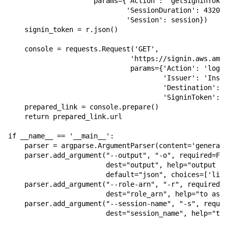
                     params={'Action': 'getSigninToken
                             'SessionDuration': 43200,

                             'Session': session})

    signin_token = r.json()

    console = requests.Request('GET',

                              'https://signin.aws.amaz
                              params={'Action': 'login
                                      'Issuer': 'Instr
                                      'Destination': '
                                      'SigninToken': s
    prepared_link = console.prepare()

    return prepared_link.url

if __name__ == '__main__':

    parser = argparse.ArgumentParser(content='generate
    parser.add_argument("--output", "-o", required=Fal
                        dest="output", help="output fo
                        default="json", choices=['link
    parser.add_argument("--role-arn", "-r", required=T
                        dest="role_arn", help="to assu
    parser.add_argument("--session-name", "-s", requir
                        dest="session_name", help="to 