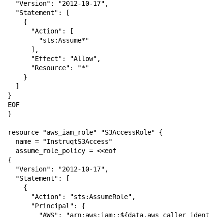
  "Version": "2012-10-17",

  "Statement": [

    {

      "Action": [

        "sts:Assume*"

      ],

      "Effect": "Allow",

      "Resource": "*"

    }

  ]

}

EOF

}

resource "aws_iam_role" "S3AccessRole" {

  name = "InstruqtS3Access"

  assume_role_policy = <<eof

{

  "Version": "2012-10-17",

  "Statement": [

    {

      "Action": "sts:AssumeRole",

      "Principal": {

        "AWS": "arn:aws:iam::${data.aws_caller_identit