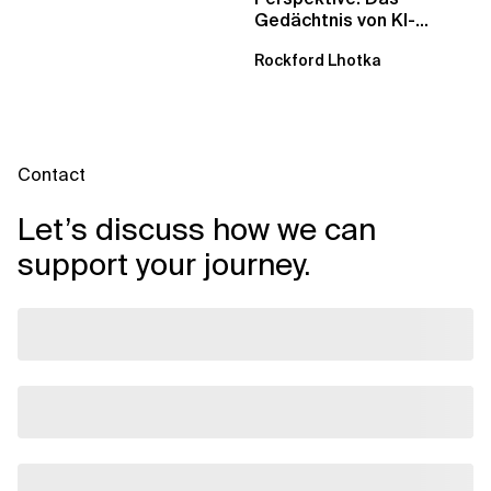
Gedächtnis von KI-
Agenten – Einblicke aus
Rockford Lhotka
dem...
Contact
Let’s discuss how we can
support your journey.