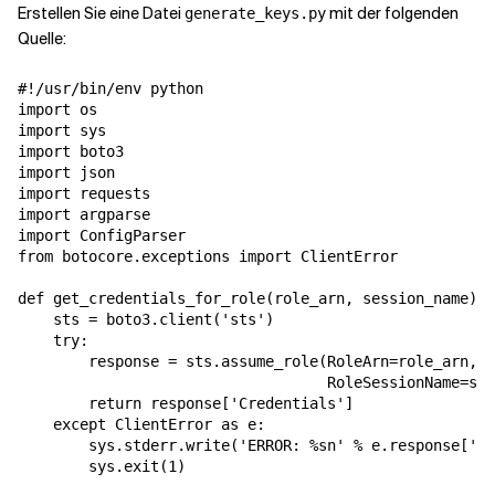
Erstellen Sie eine Datei
mit der folgenden
generate_keys.py
Quelle:
#!/usr/bin/env python

import os

import sys

import boto3

import json

import requests

import argparse

import ConfigParser

from botocore.exceptions import ClientError

def get_credentials_for_role(role_arn, session_name):

    sts = boto3.client('sts')

    try:

        response = sts.assume_role(RoleArn=role_arn, 

                                   RoleSessionName=ses
        return response['Credentials']

    except ClientError as e:

        sys.stderr.write('ERROR: %sn' % e.response['Er
        sys.exit(1)
