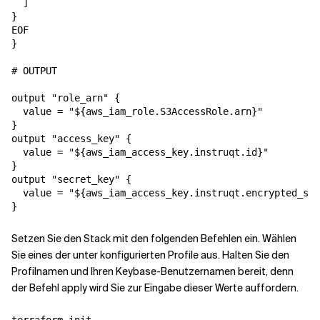
  ]

}

EOF

}

# OUTPUT

output "role_arn" {

  value = "${aws_iam_role.S3AccessRole.arn}"

}

output "access_key" {

  value = "${aws_iam_access_key.instruqt.id}"

}

output "secret_key" {

  value = "${aws_iam_access_key.instruqt.encrypted_sec
Setzen Sie den Stack mit den folgenden Befehlen ein. Wählen
Sie eines der unter
konfigurierten Profile aus. Halten Sie den
Profilnamen und Ihren Keybase-Benutzernamen bereit, denn
der Befehl apply wird Sie zur Eingabe dieser Werte auffordern.