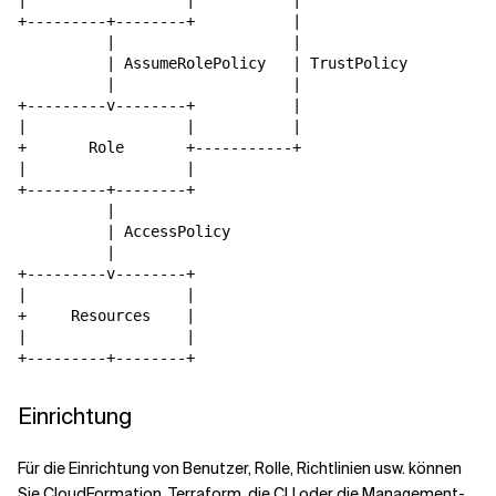
|                  |           |

+---------+--------+           |

          |                    |

          | AssumeRolePolicy   | TrustPolicy

          |                    |

+---------v--------+           |

|                  |           |

+       Role       +-----------+

|                  |

+---------+--------+

          |

          | AccessPolicy 

          |

+---------v--------+

|                  |

+     Resources    |

|                  |

Einrichtung
Für die Einrichtung von Benutzer, Rolle, Richtlinien usw. können
Sie CloudFormation, Terraform, die CLI oder die Management-