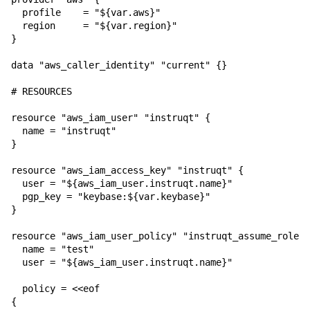
  profile    = "${var.aws}"

  region     = "${var.region}"

}

data "aws_caller_identity" "current" {}

# RESOURCES

resource "aws_iam_user" "instruqt" {

  name = "instruqt"

}

resource "aws_iam_access_key" "instruqt" {

  user = "${aws_iam_user.instruqt.name}"

  pgp_key = "keybase:${var.keybase}"

}

resource "aws_iam_user_policy" "instruqt_assume_role" 
  name = "test"

  user = "${aws_iam_user.instruqt.name}"

  policy = <<eof

{
