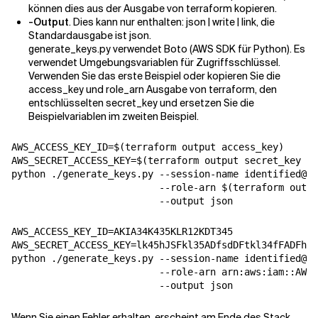
können dies aus der Ausgabe von terraform kopieren.
-Output
. Dies kann nur enthalten: json | write | link, die
Standardausgabe ist json.
generate_keys.py verwendet Boto (AWS SDK für Python). Es
verwendet Umgebungsvariablen für Zugriffsschlüssel.
Verwenden Sie das erste Beispiel oder kopieren Sie die
access_key und role_arn Ausgabe von terraform, den
entschlüsselten secret_key und ersetzen Sie die
Beispielvariablen im zweiten Beispiel.
AWS_ACCESS_KEY_ID=$(terraform output access_key) 

AWS_SECRET_ACCESS_KEY=$(terraform output secret_key | 
python ./generate_keys.py --session-name identified@do
                          --role-arn $(terraform outpu
AWS_ACCESS_KEY_ID=AKIA34K435KLR12KDT345 

AWS_SECRET_ACCESS_KEY=lk45hJSFkl35ADfsdDFtkl34fFADFhlk
python ./generate_keys.py --session-name identified@do
                          --role-arn arn:aws:iam::AWS_
Wenn Sie einen Fehler erhalten, erscheint am Ende des Stack