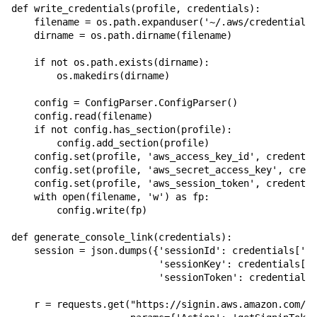
def write_credentials(profile, credentials):

    filename = os.path.expanduser('~/.aws/credentials'
    dirname = os.path.dirname(filename)

    if not os.path.exists(dirname):

        os.makedirs(dirname)

    config = ConfigParser.ConfigParser()

    config.read(filename)

    if not config.has_section(profile):

        config.add_section(profile)

    config.set(profile, 'aws_access_key_id', credentia
    config.set(profile, 'aws_secret_access_key', crede
    config.set(profile, 'aws_session_token', credentia
    with open(filename, 'w') as fp:

        config.write(fp)

def generate_console_link(credentials):

    session = json.dumps({'sessionId': credentials['Ac
                          'sessionKey': credentials['S
                          'sessionToken': credentials[
    r = requests.get("https://signin.aws.amazon.com/fe