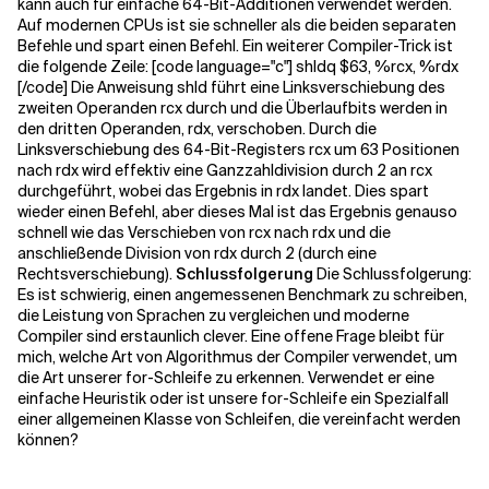
kann auch für einfache 64-Bit-Additionen verwendet werden.
Auf modernen CPUs ist sie schneller als die beiden separaten
Befehle und spart einen Befehl. Ein weiterer Compiler-Trick ist
die folgende Zeile: [code language="c"] shldq $63, %rcx, %rdx
[/code] Die Anweisung shld führt eine Linksverschiebung des
zweiten Operanden rcx durch und die Überlaufbits werden in
den dritten Operanden, rdx, verschoben. Durch die
Linksverschiebung des 64-Bit-Registers rcx um 63 Positionen
nach rdx wird effektiv eine Ganzzahldivision durch 2 an rcx
durchgeführt, wobei das Ergebnis in rdx landet. Dies spart
wieder einen Befehl, aber dieses Mal ist das Ergebnis genauso
schnell wie das Verschieben von rcx nach rdx und die
anschließende Division von rdx durch 2 (durch eine
Rechtsverschiebung).
Schlussfolgerung
Die Schlussfolgerung:
Es ist schwierig, einen angemessenen Benchmark zu schreiben,
die Leistung von Sprachen zu vergleichen und moderne
Compiler sind erstaunlich clever. Eine offene Frage bleibt für
mich, welche Art von Algorithmus der Compiler verwendet, um
die Art unserer for-Schleife zu erkennen. Verwendet er eine
einfache Heuristik oder ist unsere for-Schleife ein Spezialfall
einer allgemeinen Klasse von Schleifen, die vereinfacht werden
können?