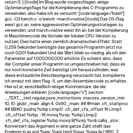
return 0; } [/code] Im Blog wurde vorgeschlagen, einige
Optimierungsflags für die Kompilierung des C-Programms zu
verwenden, also habe ich es versucht: [code language="bash"]
Verwandte Themen
gcc -O3 bench.c -o bench -march=native [/code] Das O3-Flag
weist gcc an, seine aggressivsten Optimierungsstrategien zu
verwenden, und march=native weist ihn an, bei der Kompilierung
in Maschinencode die Vorteile der lokalen CPU-Version zu
nutzen. Dies hatte einen ziemlich dramatischen Effekt: Statt
0,259 Sekunden benötigte das gesamte Programm jetzt nur
noch 0,001 Sekunden! Und der Wert blieb so niedrig, als ich den
Parameter auf 1.000.000.000 erhöhte. Es scheint also, dass
der Compiler unser Programm so umgeschrieben hat, dass es
nur noch konstante Zeit benötigt.
Um herauszufinden, was
diese erstaunliche Beschleunigung verursacht hat, kompilierte
ich erneut mit dem Flag -S, um den Assemblercode zu erhalten.
Hier ist er, einschließlich einiger Kommentare, die die
Anweisungen erklären: [code language="c"] .section
__TEXT,__text,regular,pure_instructions .macosx_version_min
10, 10 .globl _main .align 4, 0x90 _main: ## @main .cfi_startproc
## BB#0: pushq %rbp Ltmp0: .cfi_def_cfa_offset 16 Ltmp1:
.cfi_offset %rbp, -16 movq %rsp, %rbp Ltmp2:
.cfi_def_cfa_register %rbp movq 8(%rsi), %rdi callq _atoi ;
Konvertiert das Argument in eine ganze Zahl, stellt das
Ergebnis in ax xorl %esi, %esi testl %eax, %eax jle LBB0_2 ;