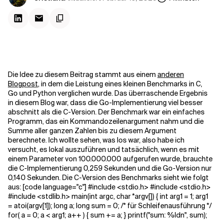
Kontextdateien
Die Idee zu diesem Beitrag stammt aus einem
anderen
Blogpost
, in dem die Leistung eines kleinen Benchmarks in C,
Go und Python verglichen wurde. Das überraschende Ergebnis
in diesem Blog war, dass die Go-Implementierung viel besser
abschnitt als die C-Version. Der Benchmark war ein einfaches
Programm, das ein Kommandozeilenargument nahm und die
Summe aller ganzen Zahlen bis zu diesem Argument
berechnete. Ich wollte sehen, was los war, also habe ich
versucht, es lokal auszuführen und tatsächlich, wenn es mit
einem Parameter von 100.000.000 aufgerufen wurde, brauchte
die C-Implementierung 0,259 Sekunden und die Go-Version nur
0,140 Sekunden.
Die C-Version des Benchmarks sieht wie folgt
aus: [code language="c"] #include <stdio.h> #include <stdio.h>
#include <stdlib.h> main(int argc, char *argv[]) { int arg1 = 1; arg1
= atoi(argv[1]); long a; long sum = 0; /* für Schleifenausführung */
for( a = 0; a < arg1; a++ ) { sum += a; } printf("sum: %ldn", sum);