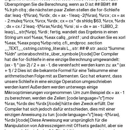
Überspringen Sie die Berechnung, wenn ax 0 ist ## BB#1: ##
%.lr.ph cltq ; die nächsten paar Zeilen stellen die for-Schleife
dar: leaq -1(%rax), %rdx ; dx = ax - 1 leaq -2(%rax), %rcx ; cx = ax
- 2 mulxq %rcx, %rcx, %rdx ; cx = cx * dx shldq $63, %rcx, %rdx
; dx = cx / 2 leaq -1(%rax,%rdx), %rsi ; si = dx + ax - 1 LBB0_2:
leaq L_.str(%rip), %rdi ; fertig, wandelt das Ergebnis in einen
String um xorl %eax, %eax callq _printf ; und drucken Sie es xorl
%eax, %eax popq %rbp retq .cfi_endproc .section
__TEXT,__cstring,cstring_literals L_.str: ## @.str .asciz "Summe:
%ldn" .unterabschnitte_über_symbole [/code] Der Compiler
hat die for-Schleife in eine einzige Berechnung umgewandelt:
(ax - 1) * (ax-2) / 2 + ax - 1, die vereinfacht werden kann zu: ax * (ax
+ 1) / 2 Dies ist die bekannte Formel für eine Teilsumme einer
arithmetischen Folge mit ax Elementen. Gcc hat erkannt, dass
unsere Schleife in eine einzige Operation umgeschrieben
werden kann! Außerdem werden unterwegs einige
Mikrooptimierungen vorgenommen. Um zum Beispiel dx = ax - 1
zu berechnen, werden die Zeilen: [code language="c"] mov
%rax, %rdx dec %rdx [/code] hätte den Zweck erfüllt. Der
Compiler hat sich jedoch dafür entschieden, dies mit einer
einzigen Anweisung zu tun: [code language="c"] leaq -1(%rax),
%rdx [/code] Diese Anweisung war ursprünglich für die
Manipulation von Adresszeigern mit Offsets gedacht, aber sie