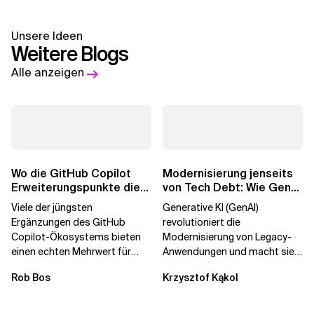
Unsere Ideen
Weitere Blogs
Alle anzeigen
Wo die GitHub Copilot
Modernisierung jenseits
Erweiterungspunkte die
von Tech Debt: Wie GenAI
Governance brechen
die
Viele der jüngsten
Generative KI (GenAI)
Unternehmenstransformatio
Ergänzungen des GitHub
revolutioniert die
Copilot-Ökosystems bieten
Modernisierung von Legacy-
einen echten Mehrwert für
Anwendungen und macht sie
einzelne Entwickler, erweitern
schneller und kostengünstiger.
Rob Bos
Krzysztof Kąkol
aber auch die...
Durch die Automatisierung...