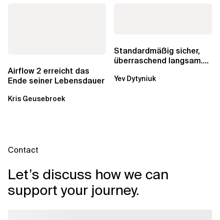
Standardmäßig sicher,
überraschend langsam.
Was AWS vergessen hat,
Airflow 2 erreicht das
Yev Dytyniuk
über die RDS...
Ende seiner Lebensdauer
Kris Geusebroek
Contact
Let’s discuss how we can
support your journey.