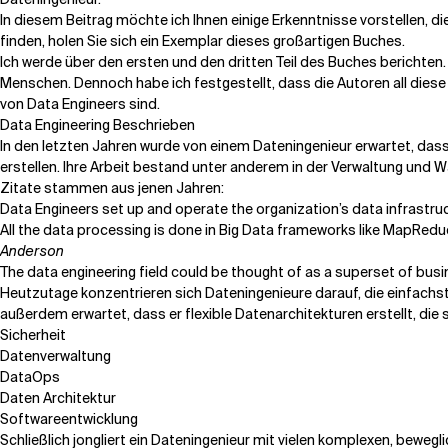
In diesem Beitrag möchte ich Ihnen einige Erkenntnisse vorstellen, di
finden,
holen Sie sich ein Exemplar
dieses großartigen Buches.
Verwandte Themen
Ich werde über den ersten und den dritten Teil des Buches berichten.
Menschen. Dennoch habe ich festgestellt, dass die Autoren all diese 
von Data Engineers sind.
Data Engineering Beschrieben
In den letzten Jahren wurde von einem Dateningenieur erwartet, das
erstellen. Ihre Arbeit bestand unter anderem in der Verwaltung un
Zitate stammen aus jenen Jahren:
Data Engineers set up and operate the organization’s data infrastruct
All the data processing is done in Big Data frameworks like MapReduc
Anderson
The data engineering field could be thought of as a superset of bus
Heutzutage konzentrieren sich Dateningenieure darauf, die einfachs
außerdem erwartet, dass er flexible Datenarchitekturen erstellt, di
Sicherheit
Datenverwaltung
DataOps
Daten Architektur
Softwareentwicklung
Schließlich jongliert ein Dateningenieur mit vielen komplexen, beweg