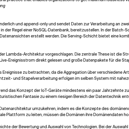
ung
nderlich und append-only und sendet Daten zur Verarbeitung an zwei 
t, in der Regel einer NoSQL-Datenbank, bereitzustellen. In der Batc
atenansichten erstellt werden. Die Serving-Schicht bietet eine kom
der Lambda-Architektur vorgeschlagen. Die zentrale These ist die St
ive-Ereignisstrom direkt gelesen und große Datenpakete für die St
s Ereignisse zu betrachten, da die Aggregation über verschiedene Ar
chtzeit- und Stapelverarbeitung erfolgen im selben System mit nahe
hrend das Konzept der IoT-Geräte mindestens ein paar Jahrzehnte zu
turistischen Fantasie zu einem riesigen Bereich der Datentechnik entw
 Datenarchitektur umzukehren, indem es die Konzepte des domänenor
ale Plattform zu leiten, müssen die Domänen ihre Domänendaten host
chichte der Bewertung und Auswahl von Technologien. Bei der Auswah