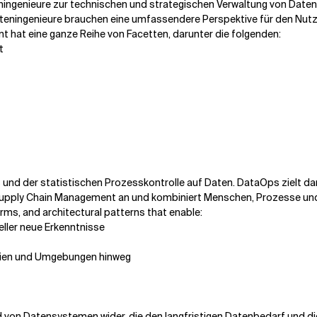
ingenieure zur technischen und strategischen Verwaltung von Daten
. Dateningenieure brauchen eine umfassendere Perspektive für den 
 hat eine ganze Reihe von Facetten, darunter die folgenden:
t
und der statistischen Prozesskontrolle auf Daten. DataOps zielt da
s Supply Chain Management an und kombiniert Menschen, Prozesse und
orms, and architectural patterns that enable:
ller neue Erkenntnisse
gien und Umgebungen hinweg
d von Datensystemen wider, die den langfristigen Datenbedarf und d