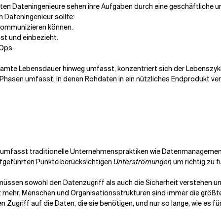
sten Dateningenieure sehen ihre Aufgaben durch eine geschäftliche und
 Dateningenieur sollte:
 kommunizieren können.
st und einbezieht.
aOps.
amte Lebensdauer hinweg umfasst, konzentriert sich der Lebenszyklu
 Phasen umfasst, in denen Rohdaten in ein nützliches Endprodukt ve
 umfasst traditionelle Unternehmenspraktiken wie Datenmanagement
fgeführten Punkte berücksichtigen
Unterströmungen
um richtig zu f
e müssen sowohl den Datenzugriff als auch die Sicherheit verstehen 
icht mehr. Menschen und Organisationsstrukturen sind immer die größ
ugriff auf die Daten, die sie benötigen, und nur so lange, wie es für