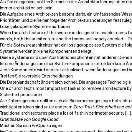
Als Dateningenieur sollten Sie sich in der Architekturführung üben un
Immer architektonisch sein
Die Aufgabe eines Architekten besteht darin, ein umfassendes Wiss
Prioritäten und die Reihenfolge der Architekturänderungen festzuleg
Lose gekoppelte Systeme aufbauen
When the architecture of the system is designed to enable teams to
words, both the architecture and the teams are loosely coupled.
- G
Für die Softwarearchitektur hat ein lose gekoppeltes System die fo
Systeme werden in kleine Komponenten zerlegt.
Diese Systeme sind über Abstraktionsschichten mit anderen Diensten
Interne Änderungen an einer Systemkomponente erfordern keine Änd
Jede Komponente wird separat aktualisiert, wenn Änderungen und
Treffen Sie reversible Entscheidungen
Die Datenlandschaft ändert sich schnell. Die angesagte Technologie
One of architect’s most important task is to remove architecture by f
Sicherheit priorisieren
Alle Dateningenieure sollten sich als Sicherheitsingenieure betracht
wichtigsten Ideen sind unter anderem
Zero-Trust-Sicherheit
und
get
Traditional architectures place a lot of faith in perimeter security [
Grundsätze von Google Cloud
Machen Sie sich FinOps zu eigen
FinOps is an evolving cloud financial management discipline and cul