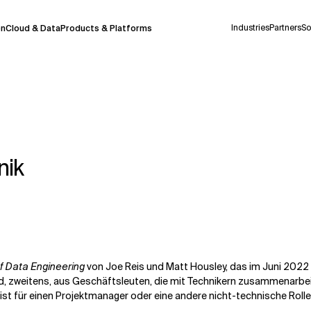
Industries
Partners
So
on
Cloud & Data
Products & Platforms
derzeit in einem Pilotprogramm und wird noch
uf Deutsch generiert werden, können einige
auigkeit, aber gelegentlich können Fehler
nik
ionen, bevor Sie Entscheidungen treffen oder
Kontextdateien
 Data Engineering
von Joe Reis und Matt Housley, das im Juni 2022 b
, zweitens, aus Geschäftsleuten, die mit Technikern zusammenarbeite
ist für einen Projektmanager oder eine andere nicht-technische Roll