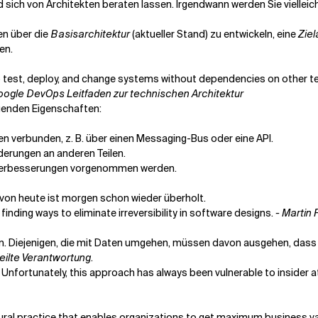
d sich von Architekten beraten lassen. Irgendwann werden Sie vielleic
en über die
Basisarchitektur
(aktueller Stand) zu entwickeln, eine
Ziel
en.
 test, deploy, and change systems without dependencies on other te
oogle DevOps Leitfaden zur technischen Architektur
lgenden Eigenschaften:
 verbunden, z. B. über einen Messaging-Bus oder eine API.
erungen an anderen Teilen.
 Verbesserungen vorgenommen werden.
 von heute ist morgen schon wieder überholt.
inding ways to eliminate irreversibility in software designs.
- Martin 
en. Diejenigen, die mit Daten umgehen, müssen davon ausgehen, dass si
eilte Verantwortung
.
…]. Unfortunately, this approach has always been vulnerable to insider 
tural practice that enables organizations to get maximum business va