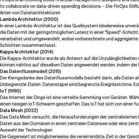
to collaborate on data-driven spending decisions.
- Die FinOps Stift
Arten von Datenarchitekturen
Lambda Architektur (2000)
In einer Lambda-Architektur ist das Quellsystem idealerweise unverä
die Daten mit der geringstmöglichen Latenz in einer "Speed"-Schich
verarbeitet und umgewandelt, wobei vorberechnete und aggregierte D
Schichten zusammenfasst.
Kappa Architektur (2014)
Die Kappa-Architektur wurde als Antwort auf die Unzulänglichkeiten 
können nahtlos auf dieselben Daten angewendet werden, indem der L
Das Datenflussmodell (2015)
Der Kerngedanke des Datenflussmodells besteht darin, alle Daten al
Unbegrenzte Daten
. Datenstapel sind begrenzte Ereignisströme. E
IoT (1990)
Das Internet der Dinge ist eine verteilte Sammlung von Geräten. Wä
einen riesigen IoT-Schwarm geschaffen. Das IoT hat sich von einer fu
Data Mesh (2022)
Das Data Mesh versucht, die Herausforderungen der zentralisierten
Daten aus den Domänen in einen zentralen Datensee oder eine zentr
Auswahl der Technologien
Die Gegenwart ist möglicherweise die verwirrendste Zeit in der Ges