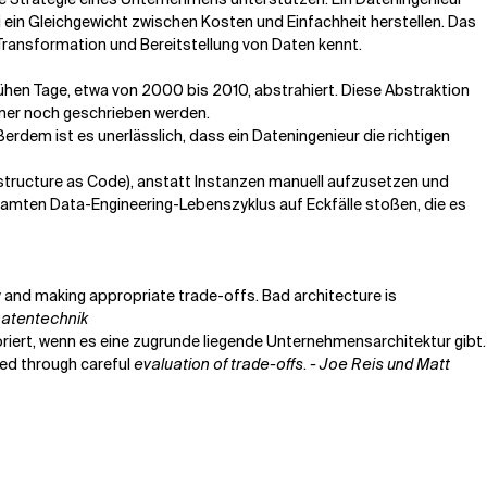
ein Gleichgewicht zwischen Kosten und Einfachheit herstellen. Das
Transformation und Bereitstellung von Daten kennt.
ühen Tage, etwa von 2000 bis 2010, abstrahiert. Diese Abstraktion
mmer noch geschrieben werden.
em ist es unerlässlich, dass ein Dateningenieur die richtigen
structure as Code), anstatt Instanzen manuell aufzusetzen und
esamten Data-Engineering-Lebenszyklus auf Eckfälle stoßen, die es
y and making appropriate trade-offs. Bad architecture is
Datentechnik
oriert, wenn es eine zugrunde liegende Unternehmensarchitektur gibt.
ed through careful
evaluation of trade-offs
.
- Joe Reis und Matt