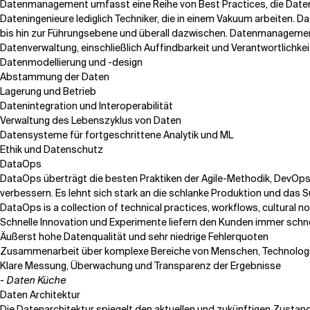
Datenmanagement umfasst eine Reihe von Best Practices, die Daten
Dateningenieure lediglich Techniker, die in einem Vakuum arbeiten
bis hin zur Führungsebene und überall dazwischen. Datenmanagement
Datenverwaltung, einschließlich Auffindbarkeit und Verantwortlichkei
Datenmodellierung und -design
Abstammung der Daten
Lagerung und Betrieb
Datenintegration und Interoperabilität
Verwaltung des Lebenszyklus von Daten
Datensysteme für fortgeschrittene Analytik und ML
Ethik und Datenschutz
DataOps
DataOps überträgt die besten Praktiken der Agile-Methodik, DevOps 
verbessern. Es lehnt sich stark an die schlanke Produktion und da
DataOps is a collection of technical practices, workflows, cultural n
Schnelle Innovation und Experimente liefern den Kunden immer schne
Äußerst hohe Datenqualität und sehr niedrige Fehlerquoten
Zusammenarbeit über komplexe Bereiche von Menschen, Technolo
Klare Messung, Überwachung und Transparenz der Ergebnisse
- Daten Küche
Daten Architektur
Die Datenarchitektur spiegelt den aktuellen und zukünftigen Zustan