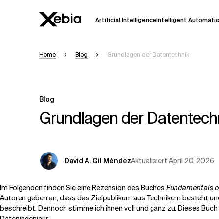
Artificial Intelligence
Intelligent Automati
Home
Blog
Grundlagen der Datentechnik
Ai
Übersicht
Diese KI-Suchassistenz befindet sich 
weiterentwickelt. Die Antworten, die a
Blog
Sekunden dauern. Wir streben nach Gen
auftreten.
Grundlagen der Datentech
Bitte überprüfen Sie wichtige Informat
kontaktieren Sie uns
direkt.
Aktualisiert
April 20, 2026
David A. Gil Méndez
Antwort
Im Folgenden finden Sie eine Rezension des Buches
Fundamentals of
Autoren geben an, dass das Zielpublikum aus Technikern besteht und
beschreibt. Dennoch stimme ich ihnen voll und ganz zu. Dieses Buch 
Dateningenieur.