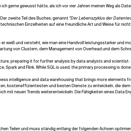
e ich gerne gewusst hätte, als ich vor vier Jahren meinen Weg als Date
 Der zweite Teil des Buches, genannt
"Der Lebenszyklus der Datentec
technischen Einzelheiten auf eine freundliche Art und Weise für nich
s er weiß und versteht, wie man eine Handvoll leistungsstarker und 
d Wartung von Clustern, dem Management von Overhead und dem Schre
ure, preparing it for further analysis by data analysts and scientist.
e, Spark and Flink. While SQL is used, the primary processing is don
iness intelligence and data warehousing that brings more elements f
ten, kosteneffizientesten und besten Dienste zu entwickeln, die de
e sich mit neuen Trends weiterentwickeln. Die Fähigkeiten eines Data
lichen Teilen und muss ständig entlang der folgenden Achsen optimier