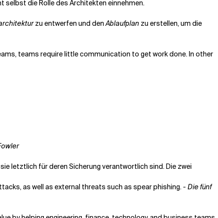
ht selbst die Rolle des Architekten einnehmen.
architektur
zu entwerfen und den
Ablaufplan
zu erstellen, um die
ams, teams require little communication to get work done. In other
Fowler
e letztlich für deren Sicherung verantwortlich sind. Die zwei
attacks, as well as external threats such as spear phishing.
- Die fünf
lue by helping engineering, finance, technology, and business teams