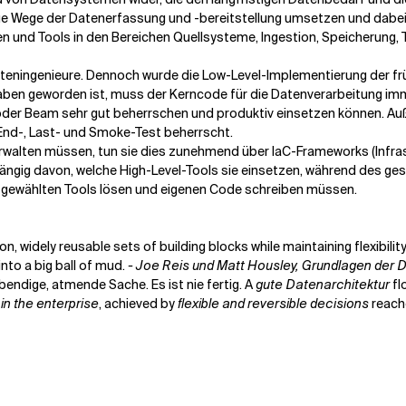
ue Wege der Datenerfassung und -bereitstellung umsetzen und dabei 
 und Tools in den Bereichen Quellsysteme, Ingestion, Speicherung, 
ateningenieure. Dennoch wurde die Low-Level-Implementierung der fr
dhaben geworden ist, muss der Kerncode für die Datenverarbeitung i
r Beam sehr gut beherrschen und produktiv einsetzen können. Außerd
End-, Last- und Smoke-Test beherrscht.
erwalten müssen, tun sie dies zunehmend über IaC-Frameworks (Infra
bhängig davon, welche High-Level-Tools sie einsetzen, während des g
r gewählten Tools lösen und eigenen Code schreiben müssen.
 widely reusable sets of building blocks while maintaining flexibilit
into a big ball of mud.
- Joe Reis und Matt Housley, Grundlagen der 
lebendige, atmende Sache. Es ist nie fertig. A
gute Datenarchitektur
fl
in the enterprise
, achieved by
flexible and reversible decisions
reach