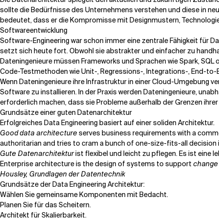
sollte die Bedürfnisse des Unternehmens verstehen und diese in ne
bedeutet, dass er die Kompromisse mit Designmustern, Technologien
Softwareentwicklung
Software-Engineering war schon immer eine zentrale Fähigkeit für D
setzt sich heute fort. Obwohl sie abstrakter und einfacher zu han
Dateningenieure müssen Frameworks und Sprachen wie Spark, SQL ode
Code-Testmethoden wie Unit-, Regressions-, Integrations-, End-to-
Wenn Dateningenieure ihre Infrastruktur in einer Cloud-Umgebung v
Software zu installieren. In der Praxis werden Dateningenieure, una
erforderlich machen, dass sie Probleme außerhalb der Grenzen ihre
Grundsätze einer guten Datenarchitektur
Erfolgreiches Data Engineering basiert auf einer soliden Architektur.
Good data architecture
serves business requirements with a common,
authoritarian and tries to cram a bunch of one-size-fits-all decision 
Gute Datenarchitektur
ist flexibel und leicht zu pflegen. Es ist eine 
Enterprise architecture is the design of systems to support
change 
Housley, Grundlagen der Datentechnik
Grundsätze der Data Engineering Architektur:
Wählen Sie gemeinsame Komponenten mit Bedacht.
Planen Sie für das Scheitern.
Architekt für Skalierbarkeit.