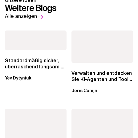
Unsere Ideen
Weitere Blogs
Alle anzeigen
Standardmäßig sicher,
überraschend langsam.
Was AWS vergessen hat,
Verwalten und entdecken
Yev Dytyniuk
über die RDS...
Sie KI-Agenten und Tools
mit Amazon Bedrock
Joris Conijn
AgentCore...