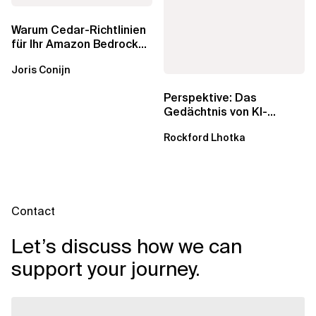
Warum Cedar-Richtlinien
für Ihr Amazon Bedrock
AgentCore Gateway
Joris Conijn
wichtig sind
Perspektive: Das
Gedächtnis von KI-
Agenten – Einblicke aus
Rockford Lhotka
dem...
Contact
Let’s discuss how we can
support your journey.