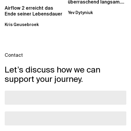
überraschend langsam.
Was AWS vergessen hat,
Airflow 2 erreicht das
Yev Dytyniuk
über die RDS...
Ende seiner Lebensdauer
Kris Geusebroek
Contact
Let’s discuss how we can
support your journey.