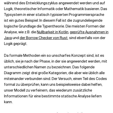
während des Entwicklungszyklus angewendet werden und auf
Logik, theoretischer Informatik oder Mathematik basieren. Das
Verwandte Themen
Typsystem in einer statisch typisierten Programmiersprache
ist ein gutes Beispiel: In diesem Fall ist die zugrundeliegende
logische Grundlage die
Typentheorie
. Die meisten Formen der
Analyse, wie z.B. die
Nullbarkeit in Kotlin
,
geprüfte Ausnahmen in
Java
und
der Borrow Checker von Rust
, sind ebenfalls von der
Logik geprägt.
Da formale Methoden ein so unscharfes Konzept sind, ist es
üblich, sie je nach der Phase, in der sie angewendet werden, mit
unterschiedlichen Namen zu bezeichnen. Das folgende
Diagramm zeigt drei große Kategorien, die aber wie üblich alle
miteinander verbunden sind. Der Versuch, einen Teil des Codes
formal zu überprüfen, kann uns beispielsweise dabei helfen,
unser Modell zu verfeinern, das wiederum zusätzliche
Informationen für eine bestimmte statische Analyse liefern
kann.