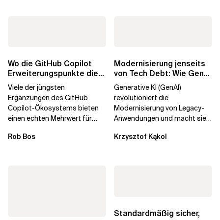
Wo die GitHub Copilot
Modernisierung jenseits
Erweiterungspunkte die
von Tech Debt: Wie GenAI
Governance brechen
die
Viele der jüngsten
Generative KI (GenAI)
Unternehmenstransformatio
Ergänzungen des GitHub
revolutioniert die
Copilot-Ökosystems bieten
Modernisierung von Legacy-
einen echten Mehrwert für
Anwendungen und macht sie
einzelne Entwickler, erweitern
schneller und kostengünstiger.
Rob Bos
Krzysztof Kąkol
aber auch die...
Durch die Automatisierung...
Standardmäßig sicher,