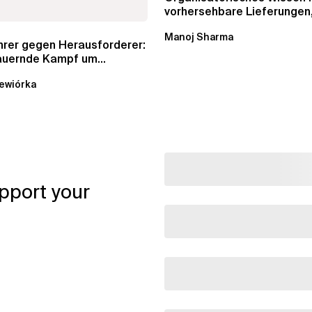
vorhersehbare Lieferungen
Schätzungen und...
Manoj Sharma
hrer gegen Herausforderer:
auernde Kampf um
aloge in Data...
ewiórka
pport your