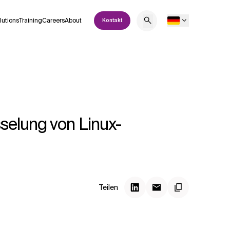
lutions
Training
Careers
About
Kontakt
selung von Linux-
Teilen