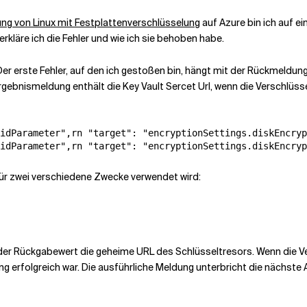
ung von Linux mit Festplattenverschlüsselung
auf Azure bin ich auf ei
rkläre ich die Fehler und wie ich sie behoben habe.
er erste Fehler, auf den ich gestoßen bin, hängt mit der Rückmeldu
gebnismeldung enthält die Key Vault Sercet Url, wenn die Verschlüsse
idParameter",rn "target": "encryptionSettings.diskEncryp
idParameter",rn "target": "encryptionSettings.diskEncryp
für zwei verschiedene Zwecke verwendet wird:
 der Rückgabewert die geheime URL des Schlüsseltresors. Wenn die Ve
ng erfolgreich war. Die ausführliche Meldung unterbricht die nächst