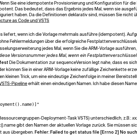
enn Sie eine idempotente Provisionierung und Konfiguration für die P
otent. Das bedeutet, dass das Ergebnis jedes Mal, wenn sie ausgefüh
figuriert haben. Da die Definitionen deklarativ sind, müssen Sie nich
ructure as Code und VSTS
is liefert, wenn ich die Vorlage mehrmals ausführe (idempotent). Au
hne Fehlermeldungen über die erfolgreiche Festplattenverschlüsselu
selungserweiterung jedes Mal, wenn Sie die ARM-Vorlage ausführen,
diese Versionsnummer jedes Mal, wenn ein Festplattenverschlüssel
fest
Die Dokumentation zur sequenceVersion legt nahe, dass es sich u
ider können Sie in einer ARM-Vorlage keine zufällige Zeichenkette e
n kleinen Trick, um eine eindeutige Zeichenfolge in meiner Bereitste
VSTS-Pipeline
erhält einen eindeutigen Namen. Ich habe diesen Name
essourcengruppen-Deployment-Task VSTS) unterschiedlich, z.B.:
xx
().name gibt den Namen der aktuellen Vorlage zurück. Sie müssen sic
t aus übergeben.
Fehler: Failed to get status file [Errno 2] No such 