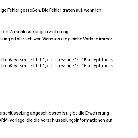
nige Fehler gestoßen. Die Fehler traten auf, wenn ich
ng der Verschlüsselungserweiterung
lung erfolgreich war. Wenn ich die gleiche Vorlage immer
tionKey.secretUrl",rn "message": "Encryption succeeded f
tionKey.secretUrl",rn "message": "Encryption succeeded f
rschlüsselung abgeschlossen ist, gibt die Erweiterung
e ARM-Vorlage, die die Verschlüsselungsinformationen auf