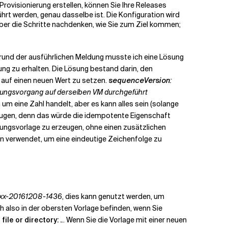
rovisionierung erstellen, können Sie Ihre Releases
rt werden, genau dasselbe ist. Die Konfiguration wird
t über die Schritte nachdenken, wie Sie zum Ziel kommen;
fgrund der ausführlichen Meldung musste ich eine Lösung
ng zu erhalten. Die Lösung bestand darin, den
 auf einen neuen Wert zu setzen.
sequenceVersion
:
ungsvorgang auf derselben VM durchgeführt
m eine Zahl handelt, aber es kann alles sein (solange
rzeugen, denn das würde die idempotente Eigenschaft
llungsvorlage zu erzeugen, ohne einen zusätzlichen
n verwendet, um eine eindeutige Zeichenfolge zu
xx-20161208-1436
, dies kann genutzt werden, um
h also in der obersten Vorlage befinden, wenn Sie
file or directory: .
.. Wenn Sie die Vorlage mit einer neuen