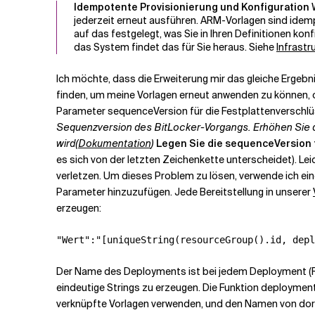
Idempotente Provisionierung und Konfiguration
W
jederzeit erneut ausführen. ARM-Vorlagen sind idemp
auf das festgelegt, was Sie in Ihren Definitionen kon
das System findet das für Sie heraus. Siehe
Infrast
Ich möchte, dass die Erweiterung mir das gleiche Ergebn
finden, um meine Vorlagen erneut anwenden zu können, o
Parameter sequenceVersion für die Festplattenverschlüs
Sequenzversion des BitLocker-Vorgangs. Erhöhen Sie 
wird
(Dokumentation
)
Legen Sie die sequenceVersion 
es sich von der letzten Zeichenkette unterscheidet). Le
verletzen. Um dieses Problem zu lösen, verwende ich eine
Parameter hinzuzufügen. Jede Bereitstellung in unserer
erzeugen:
Der Name des Deployments ist bei jedem Deployment (R
eindeutige Strings zu erzeugen. Die Funktion deployment
verknüpfte Vorlagen verwenden, und den Namen von dor