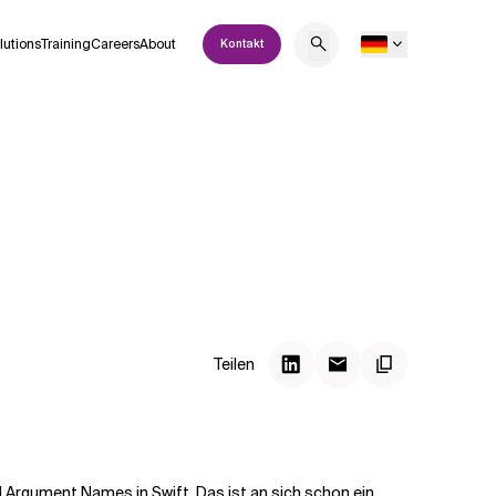
lutions
Training
Careers
About
Kontakt
Teilen
nd Argument Names
in Swift. Das ist an sich schon ein