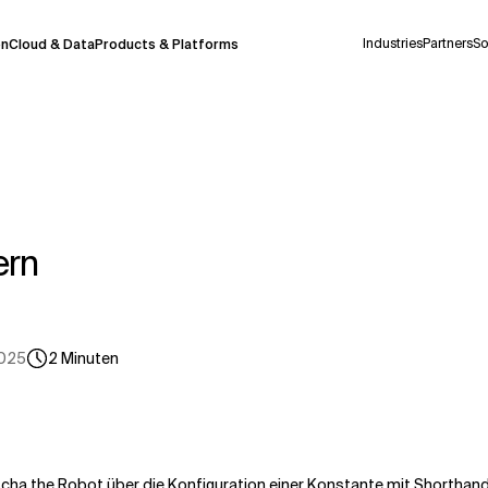
Industries
Partners
So
on
Cloud & Data
Products & Platforms
derzeit in einem Pilotprogramm und wird noch
uf Deutsch generiert werden, können einige
auigkeit, aber gelegentlich können Fehler
ern
ionen, bevor Sie Entscheidungen treffen oder
2025
2
Minuten
Kontextdateien
cha the Robot
über die
Konfiguration einer Konstante mit Shortha