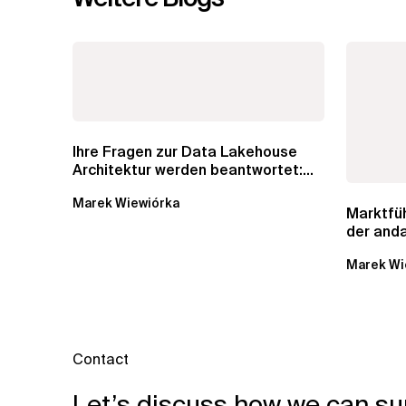
Ihre Fragen zur Data Lakehouse
Architektur werden beantwortet:...
Marek Wiewiórka
Marktfü
der and
Datenkat
Marek Wi
Contact
Let’s discuss how we can su