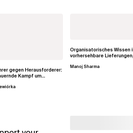
Organisatorisches Wissen i
vorhersehbare Lieferungen
Schätzungen und...
Manoj Sharma
hrer gegen Herausforderer:
auernde Kampf um
aloge in Data...
ewiórka
pport your