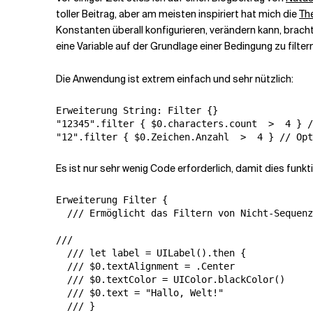
toller Beitrag, aber am meisten inspiriert hat mich die
Th
Konstanten überall konfigurieren, verändern kann, bracht
Verwandte Themen
eine Variable auf der Grundlage einer Bedingung zu filte
Die Anwendung ist extrem einfach und sehr nützlich:
Erweiterung String: Filter {}

"12345".filter { $0.characters.count  >  4 } /
Es ist nur sehr wenig Code erforderlich, damit dies funkti
Erweiterung Filter {

  /// Ermöglicht das Filtern von Nicht-Sequenz
///

  /// let label = UILabel().then {

  /// $0.textAlignment = .Center

  /// $0.textColor = UIColor.blackColor()

  /// $0.text = "Hallo, Welt!"

  /// }
