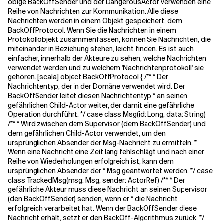
obige
BackOffSender
und der
DangerousActor
verwenden eine
Reihe von Nachrichten zur Kommunikation. Alle diese
Nachrichten werden in einem Objekt gespeichert, dem
BackOffProtocol
. Wenn Sie die Nachrichten in einem
Protokollobjekt zusammenfassen, können Sie Nachrichten, die
miteinander in Beziehung stehen, leicht finden. Es ist auch
einfacher, innerhalb der Akteure zu sehen, welche Nachrichten
verwendet werden und zu welchem 'Nachrichtenprotokoll' sie
gehören. [scala] object BackOffProtocol { /** * Der
Nachrichtentyp, der in der Domäne verwendet wird. Der
BackOffSender leitet diesen Nachrichtentyp * an seinen
gefährlichen Child-Actor weiter, der damit eine gefährliche
Operation durchführt. */ case class Msg(id: Long, data: String)
/** * Wird zwischen dem Supervisor (dem BackOffSender) und
dem gefährlichen Child-Actor verwendet, um den
ursprünglichen Absender der Msg-Nachricht zu ermitteln. *
Wenn eine Nachricht eine Zeit lang fehlschlägt und nach einer
Reihe von Wiederholungen erfolgreich ist, kann dem
ursprünglichen Absender der * Msg geantwortet werden. */ case
class TrackedMsg(msg: Msg, sender: ActorRef) /** * Der
gefährliche Akteur muss diese Nachricht an seinen Supervisor
(den BackOffSender) senden, wenn er * die Nachricht
erfolgreich verarbeitet hat. Wenn der BackOffSender diese
Nachricht erhält, setzt er den BackOff-Algorithmus zurück. */