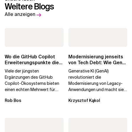
Weitere Blogs
Alle anzeigen
Wo die GitHub Copilot
Modernisierung jenseits
Erweiterungspunkte die
von Tech Debt: Wie GenAI
Governance brechen
die
Viele der jüngsten
Generative KI (GenAI)
Unternehmenstransformatio
Ergänzungen des GitHub
revolutioniert die
Copilot-Ökosystems bieten
Modernisierung von Legacy-
einen echten Mehrwert für
Anwendungen und macht sie
einzelne Entwickler, erweitern
schneller und kostengünstiger.
Rob Bos
Krzysztof Kąkol
aber auch die...
Durch die Automatisierung...