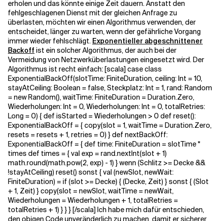
erholen und das könnte einige Zeit dauern. Anstatt den
fehlgeschlagenen Dienst mit der gleichen Anfrage zu
überlasten, möchten wir einen Algorithmus verwenden, der
Verwandte Themen
entscheidet, länger zu warten, wenn der gefährliche Vorgang
immer wieder fehlschlägt.
Exponentieller abgeschnittener
Backoff
ist ein solcher Algorithmus, der auch bei der
Vermeidung von Netzwerküberlastungen eingesetzt wird. Der
Algorithmus ist recht einfach:
[scala] case class
ExponentialBackOff(slotTime: FiniteDuration, ceiling: Int = 10,
stayAtCeiling: Boolean = false, Steckplatz: Int = 1, rand: Random
= new Random(), waitTime: FiniteDuration = Duration.Zero,
Wiederholungen: Int = 0, Wiederholungen: Int = 0, totalRetries:
Long = 0) { def isStarted = Wiederholungen > 0 def reset():
ExponentialBackOff = { copy(slot = 1, waitTime = Duration.Zero,
resets = resets + 1, retries = 0) } def nextBackOff:
ExponentialBackOff = { def time: FiniteDuration = slotTime *
times def times = { val exp = rand.nextInt(slot + 1)
math.round(math.pow(2, exp) - 1) } wenn (Schlitz >= Decke &&
!stayAtCeiling) reset() sonst { val (newSlot, newWait:
FiniteDuration) = if (slot >= Decke) { (Decke, Zeit) } sonst { (Slot
+ 1, Zeit) } copy(slot = newSlot, waitTime = newWait,
Wiederholungen = Wiederholungen + 1, totalRetries =
totalRetries + 1) } } } [/scala] Ich habe mich dafür entschieden,
den obigen Code unveränderlich zu machen, damit er sicherer