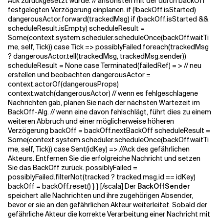
Ack zurückgesetzt wurde. // ansonsten mit der durch backOff
festgelegten Verzögerung einplanen. if (!backOff.isStarted)
dangerousActor.forward(trackedMsg) if (backOff.isStarted &&
scheduleResult.isEmpty) scheduleResult =
Some(context.system.scheduler.scheduleOnce(backOff.waitTi
me, self, Tick)) case Tick => possiblyFailed.foreach(trackedMsg
? dangerousActor.tell(trackedMsg, trackedMsg.sender))
scheduleResult = None case Terminated(failedRef) = > // neu
erstellen und beobachten dangerousActor =
context.actorOf(dangerousProps)
context.watch(dangerousActor) // wenn es fehlgeschlagene
Nachrichten gab, planen Sie nach der nächsten Wartezeit im
BackOff-Alg. // wenn eine davon fehlschlägt, führt dies zu einem
weiteren Abbruch und einer möglicherweise höheren
Verzögerung backOff = backOff.nextBackOff scheduleResult =
Some(context.system.scheduler.scheduleOnce(backOff.waitTi
me, self, Tick)) case Sent(idKey) => //Ack des gefährlichen
Akteurs. Entfernen Sie die erfolgreiche Nachricht und setzen
Sie das BackOff zurück. possiblyFailed =
possiblyFailed.filterNot(tracked ? tracked.msg.id == idKey)
backOff = backOff.reset() } } [/scala] Der
BackOffSender
speichert alle Nachrichten und ihre zugehörigen Absender,
bevor er sie an den gefährlichen Akteur weiterleitet. Sobald der
gefährliche Akteur die korrekte Verarbeitung einer Nachricht mit