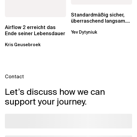
Standardmäßig sicher,
überraschend langsam.
Was AWS vergessen hat,
Airflow 2 erreicht das
Yev Dytyniuk
über die RDS...
Ende seiner Lebensdauer
Kris Geusebroek
Contact
Let’s discuss how we can
support your journey.