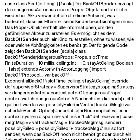
case class Sent(id: Long) } [/scala] Der
BackOffSender
erzeugt
den dangerousActor aus einem
Props-Objekt
und stellt ihn
wieder her. Akka verwendet die
elterliche Aufsicht
, was
bedeutet, dass ein Elternteil seine Kinder beaufsichtigen muss.
Das
Props-Objekt
enthält alle Informationen, um den
gefährlichen Akteur zu erstellen. Es ermöglicht es dem
BackOffSender
auch, ein Kind zu erstellen, ohne zu wissen, wie
oder welche Abhängigkeiten es benötigt. Der folgende Code
zeigt den
BackOffSender
. [scala] class
BackOffSender(dangerousProps: Props, slotTime:
FiniteDuration = 10 millis, ceiling: Int = 10, stayAtCeiling: Boolean
= false) extends Actor with ActorLogging { import
BackOffProtocol._ var backOff =
ExponentialBackOff(slotTime, ceiling, stayAtCeiling) override
def supervisorStrategy = SupervisorStrategy.stoppingStrategy
var dangerousActor = context.actorOf(dangerousProps)
context.watch(dangerousActor) // Nachrichten, die (noch) nicht
quittiert wurden var possiblyFailed = Vector[TrackedMsg]() var
scheduleResult: Option[Cancellable] = None implicit val ec =
context.system.dispatcher val Tick = "tick" def receive = { case
msg: Msg => val trackedMsg = TrackedMsg(msg, sender)
possiblyFailed = possiblyFailed :+ trackedMsg // nur sofort
senden, wenn das BackOff noch nicht benötigt oder durch ein