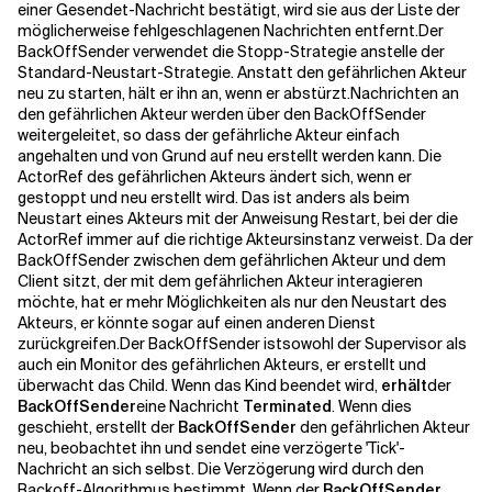
einer
Gesendet-Nachricht
bestätigt, wird sie aus der Liste der
möglicherweise fehlgeschlagenen Nachrichten entfernt.
Der
BackOffSender
verwendet die Stopp-Strategie anstelle der
Standard-Neustart-Strategie. Anstatt den gefährlichen Akteur
neu zu starten, hält er ihn an, wenn er abstürzt.
Nachrichten an
den gefährlichen Akteur werden über den
BackOffSender
weitergeleitet, so dass der gefährliche Akteur einfach
angehalten und von Grund auf neu erstellt werden kann. Die
ActorRef
des gefährlichen Akteurs ändert sich, wenn er
gestoppt und neu erstellt wird. Das ist anders als beim
Neustart eines Akteurs mit der Anweisung
Restart
, bei der die
ActorRef
immer auf die richtige Akteursinstanz verweist. Da der
BackOffSender
zwischen dem gefährlichen Akteur und dem
Client sitzt, der mit dem gefährlichen Akteur interagieren
möchte, hat er mehr Möglichkeiten als nur den Neustart des
Akteurs, er könnte sogar auf einen anderen Dienst
zurückgreifen.
Der
BackOffSender ist
sowohl der Supervisor als
auch ein Monitor des gefährlichen Akteurs, er erstellt und
überwacht das Child. Wenn das Kind beendet wird,
erhält
der
BackOffSender
eine Nachricht
Terminated
. Wenn dies
geschieht, erstellt der
BackOffSender
den gefährlichen Akteur
neu, beobachtet ihn und sendet eine verzögerte 'Tick'-
Nachricht an sich selbst. Die Verzögerung wird durch den
Backoff-Algorithmus bestimmt. Wenn der
BackOffSender