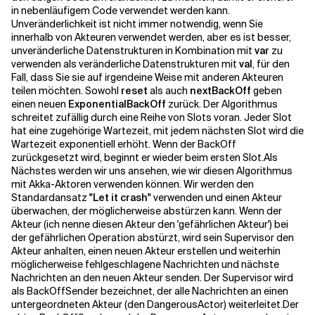
in nebenläufigem Code verwendet werden kann.
Unveränderlichkeit ist nicht immer notwendig, wenn Sie
innerhalb von Akteuren verwendet werden, aber es ist besser,
unveränderliche Datenstrukturen in Kombination mit
var
zu
verwenden als veränderliche Datenstrukturen mit
val
, für den
Fall, dass Sie sie auf irgendeine Weise mit anderen Akteuren
teilen möchten. Sowohl
reset
als auch
nextBackOff
geben
einen neuen
ExponentialBackOff
zurück. Der Algorithmus
schreitet zufällig durch eine Reihe von Slots voran. Jeder Slot
hat eine zugehörige Wartezeit, mit jedem nächsten Slot wird die
Wartezeit
exponentiell erhöht. Wenn der BackOff
zurückgesetzt wird, beginnt er wieder beim ersten Slot.
Als
Nächstes werden wir uns ansehen, wie wir diesen Algorithmus
mit Akka-Aktoren verwenden können. Wir werden den
Standardansatz
"Let it crash"
verwenden und einen Akteur
überwachen, der möglicherweise abstürzen kann. Wenn der
Akteur (ich nenne diesen Akteur den 'gefährlichen Akteur') bei
der gefährlichen Operation abstürzt, wird sein Supervisor den
Akteur anhalten, einen neuen Akteur erstellen und weiterhin
möglicherweise fehlgeschlagene Nachrichten und nächste
Nachrichten an den neuen Akteur senden. Der Supervisor wird
als
BackOffSender
bezeichnet, der alle Nachrichten an einen
untergeordneten Akteur (den
DangerousActor
) weiterleitet.
Der