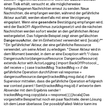
einen
Tick
erhält, versucht er, alle möglicherweise
fehlgeschlagenen Nachrichten erneut zu senden. Neue
Nachrichten, die empfangen werden, während der gefährliche
Akteur ausfällt, werden ebenfalls mit einer Verzögerung
eingeplant. Wenn eine
gesendete
Bestätigung empfangen wird,
wird der BackOff-Algorithmus zurückgesetzt und die nächsten
Nachrichten werden sofort wieder an den gefährlichen Akteur
weitergeleitet. Das folgende Beispiel zeigt einen gefälschten
DangerousActor
, der im Einheitstest verwendet wird. [scala] /**
* Ein 'gefährlicher' Akteur, der eine gefährliche Ressource
verwendet, um seine Arbeit zu erledigen. * Dieser Akteur wird in
dem Moment beendet, in dem er eine Exception wirft */ class
DangerousActor(dangerousResource: DangerousResource)
extends Actor with ActorLogging { import BackOffProtocol._
def receive = { case trackedMsg: TrackedMsg => // die
gefährliche Operation durchführen val response =
dangerousResource.danger(trackedMsg.msg.data) // dem
Supervisor mitteilen, dass die gefährliche Operation erfolgreich
war context.parent ! Sent(trackedMsg.msg.id) // antworte dem
Absender mit dem Ergebnis sender !
trackedMsg.msg.copy(data = response) } } [/scala] Das
vorgestellte Beispiel hat noch ein paar Nachteile, deren Lösung
ich dem Leser überlasse. Der possiblyFailed-Vektor kann ins