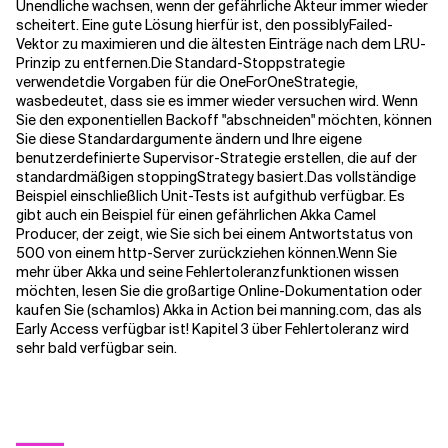
Unendliche wachsen, wenn der gefährliche Akteur immer wieder
scheitert. Eine gute Lösung hierfür ist, den possiblyFailed-
Vektor zu maximieren und die ältesten Einträge nach dem LRU-
Prinzip zu entfernen.
Die
Standard-Stoppstrategie
verwendet
die Vorgaben für die
OneForOneStrategie,
was
bedeutet, dass sie es immer wieder versuchen wird. Wenn
Sie den exponentiellen Backoff "abschneiden" möchten, können
Sie diese Standardargumente ändern und Ihre eigene
benutzerdefinierte Supervisor-Strategie erstellen, die auf der
standardmäßigen
stoppingStrategy
basiert.
Das vollständige
Beispiel einschließlich Unit-Tests ist
aufgithub
verfügbar. Es
gibt auch ein Beispiel für einen gefährlichen
Akka Camel
Producer
, der zeigt, wie Sie sich bei einem Antwortstatus von
500 von einem http-Server zurückziehen können.
Wenn Sie
mehr über Akka und seine Fehlertoleranzfunktionen wissen
möchten, lesen Sie die großartige
Online-Dokumentation
oder
kaufen Sie (schamlos)
Akka in Action bei
manning.com
, das als
Early Access verfügbar ist! Kapitel 3 über Fehlertoleranz wird
sehr bald verfügbar sein.