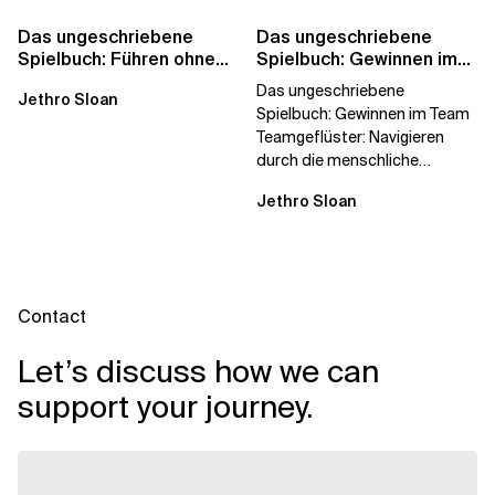
Das ungeschriebene
Das ungeschriebene
Spielbuch: Führen ohne
Spielbuch: Gewinnen im
Titel
Team
Das ungeschriebene
Jethro Sloan
Spielbuch: Gewinnen im Team
Teamgeflüster: Navigieren
durch die menschliche
Dynamik, auf die Sie niemand
Jethro Sloan
vorbereitet hat „Wir...
Contact
Let’s discuss how we can
support your journey.