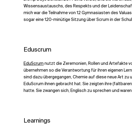
Wissensaustauschs, des Respekts und der Leidenschaft f
mich war die Teilnahme von 12 Gymnasiasten des Valuas C
Verwandte Themen
sogar eine 120-minütige Sitzung über Scrum in der Schu
Eduscrum
EduScrum
nutzt die Zeremonien, Rollen und Artefakte v
übernehmen so die Verantwortung für ihren eigenen Lern
sind dazu übergegangen, Chemie auf diese neue Art zu unt
EduScrum ihnen gebracht hat. Sie zeigten ihre (faltbar
hatte. Sie zwangen sich, Englisch zu sprechen und waren
Learnings