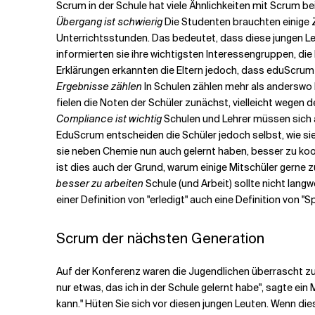
Scrum in der Schule hat viele Ähnlichkeiten mit Scrum bei
Übergang ist schwierig
Die Studenten brauchten einige Z
Unterrichtsstunden. Das bedeutet, dass diese jungen Leu
informierten sie ihre wichtigsten Interessengruppen, die 
Erklärungen erkannten die Eltern jedoch, dass eduScrum 
Ergebnisse zählen
In Schulen zählen mehr als anderswo 
fielen die Noten der Schüler zunächst, vielleicht wegen 
Compliance ist wichtig
Schulen und Lehrer müssen sich a
EduScrum entscheiden die Schüler jedoch selbst, wie sie
sie neben Chemie nun auch gelernt haben, besser zu koo
ist dies auch der Grund, warum einige Mitschüler gerne z
besser zu arbeiten
Schule (und Arbeit) sollte nicht la
einer Definition von "erledigt" auch eine Definition von "Sp
Scrum der nächsten Generation
Auf der Konferenz waren die Jugendlichen überrascht zu 
nur etwas, das ich in der Schule gelernt habe", sagte ei
kann." Hüten Sie sich vor diesen jungen Leuten. Wenn die