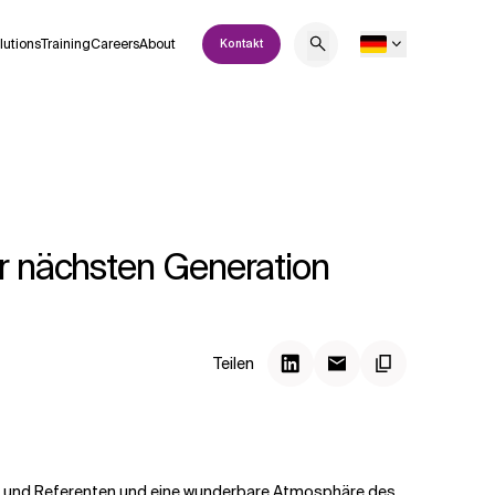
lutions
Training
Careers
About
Kontakt
er nächsten Generation
Teilen
en und Referenten und eine wunderbare Atmosphäre des