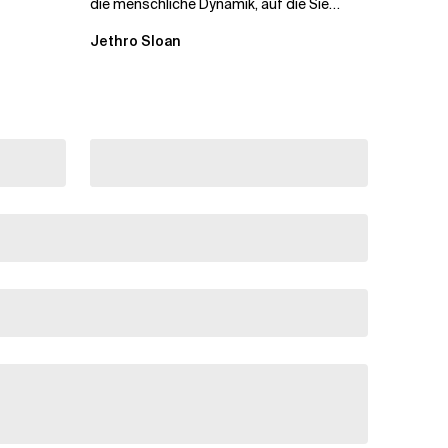
die menschliche Dynamik, auf die Sie
niemand vorbereitet hat „Wir...
Jethro Sloan