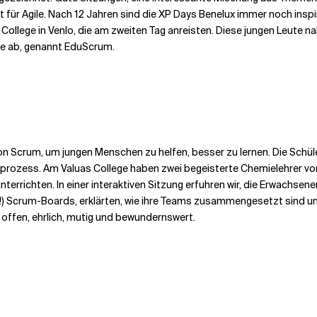
ür Agile. Nach 12 Jahren sind die XP Days Benelux immer noch insp
ollege in Venlo, die am zweiten Tag anreisten. Diese jungen Leute na
le ab, genannt EduScrum.
on Scrum, um jungen Menschen zu helfen, besser zu lernen. Die Schü
prozess. Am Valuas College haben zwei begeisterte Chemielehrer vor 
errichten. In einer interaktiven Sitzung erfuhren wir, die Erwachsene
en!) Scrum-Boards, erklärten, wie ihre Teams zusammengesetzt sind 
 offen, ehrlich, mutig und bewundernswert.