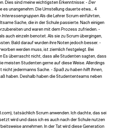
nen. Dies sind meine wichtigsten Erkenntnisse: -
Der
ie es unangenehm. Die Umstellung dauerte etwa... 4
re Interessengruppen
Als die Lehrer Scrum einführten,
eltsame Sache, die in der Schule passierte. Nach einigen
vorzubereiten und waren mit dem Prozess zufrieden. -
ls auch einzeln benotet. Als sie zu Scrum übergingen,
ssten. Bald darauf wurden ihre Noten jedoch besser. -
rworben werden muss, ist ziemlich festgelegt. Bei
en
Es überrascht nicht, dass alle Studenten sagten, dass
e meisten Studenten gerne auf diese Weise. Allerdings
ist nicht jedermanns Sache. -
Spaß zu haben hilft Ihnen,
s Spaß haben. Deshalb haben die Studententeams neben
l.com), tatsächlich Scrum anwenden. Ich dachte, das sei
esetzt wird und dass ich es auch nach der Schule nutzen
 Arbeitsweise annehmen. In der Tat wird diese Generation