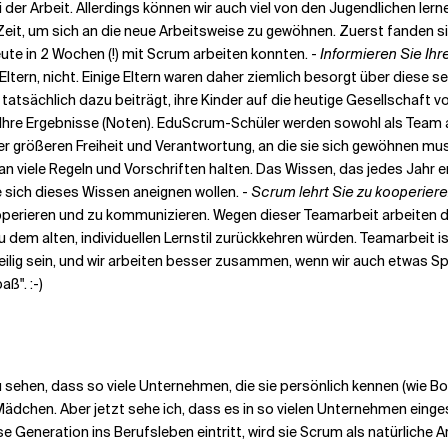
 der Arbeit. Allerdings können wir auch viel von den Jugendlichen ler
eit, um sich an die neue Arbeitsweise zu gewöhnen. Zuerst fanden s
te in 2 Wochen (!) mit Scrum arbeiten konnten. -
Informieren Sie Ih
Eltern, nicht. Einige Eltern waren daher ziemlich besorgt über diese s
tatsächlich dazu beiträgt, ihre Kinder auf die heutige Gesellschaft 
Ihre Ergebnisse (Noten). EduScrum-Schüler werden sowohl als Team a
der größeren Freiheit und Verantwortung, an die sie sich gewöhnen mu
n viele Regeln und Vorschriften halten. Das Wissen, das jedes Jahr e
 sich dieses Wissen aneignen wollen. -
Scrum lehrt Sie zu kooperier
perieren und zu kommunizieren. Wegen dieser Teamarbeit arbeiten di
u dem alten, individuellen Lernstil zurückkehren würden. Teamarbeit 
ngweilig sein, und wir arbeiten besser zusammen, wenn wir auch etwa
aß". :-)
sehen, dass so viele Unternehmen, die sie persönlich kennen (wie Bo
n Mädchen. Aber jetzt sehe ich, dass es in so vielen Unternehmen eing
se Generation ins Berufsleben eintritt, wird sie Scrum als natürliche