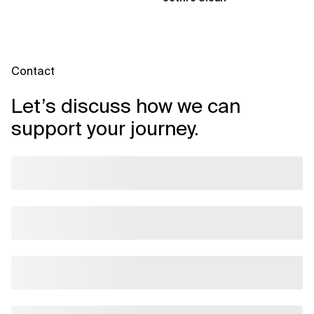
vorbereitet hat „Wir...
Contact
Let’s discuss how we can
support your journey.