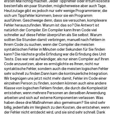
ersten Mal richtig machen. Jeder Tippfehler oder Irrtum kostete
bestenfalls ein paar Stunden, möglicherweise aber auch Tage.
Heutzutage gibt es jedoch nur sehr wenige Programmierer, die
sich um Tippfehler kümmern, bevor sie ein Programm
ausführen. Geschweige denn, dass sie versuchen, komplexere
Fehler herauszufinden. Warum ist das so? Die Antwort ist
natürlich der Compiler. Ein Compiler kann Ihren Code viel
schneller auf diese Fehler überprüfen als Sie selbst. Warum
sollten Sie Stunden damit verbringen, manuell nach Fehlern in
Ihrem Code zu suchen, wenn der Compiler die meisten
syntaktischen Fehler in Minuten oder Sekunden für Sie finden
kann? Die nächste große Erfindung war die Erfindung des Unit
Tests. Das war viel aufwändiger, als nur einen Compiler auf Ihren
Code anzusetzen, aber es ermöglichte es Ihnen, nicht nur
syntaktische Fehler, sondern auch die meisten logischen Fehler
sehr schnell zu finden.
Dann kam die kontinuierliche Integration.
Wir begnügen uns jetzt nicht mehr damit, Fehler im Code einer
einzelnen Person zu finden, sondern können auch eine andere
Klasse von logischen Fehlern finden, die durch die Komplexität
entstehen, wenn mehrere Personen an derselben Anwendung
arbeiten und sich auf externe Komponenten verlassen. Was
haben diese drei Maßnahmen also gemeinsam? Sie sind sehr
billig, jedenfalls im Vergleich zu den Kosten, die entstehen, wenn
der Fehler nicht entdeckt wird, und sie sind sehr schnell. Dank