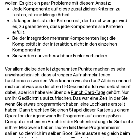
wollen. Es gibt ein paar Probleme mit diesem Ansatz:
Jede Komponente auf diese zusätzlichen Kriterien zu
testen, ist eine Menge Arbeit
Verwandte Themen
Je länger die Liste der Kriterien ist, desto schwieriger wird
es, zu garantieren, dass jede Komponente alle Kriterien
erfüllt.
Bei der Integration mehrerer Komponenten liegt die
Komplexität in der Interaktion, nicht in den einzelnen
Komponenten.
Sie werden nur vorhersehbare Fehler verhindern
Vor allem die beiden letztgenannten Punkte machen es sehr
unwahrscheinlich, dass strengere Aufnahmekriterien
funktionieren werden. Was können wir also tun? All dies erinnert
mich an etwas aus der alten IT-Geschichte. Ich war selbst nicht
dabei, aber ich habe viel über die
Punch Card-Tage
gehört. Nur
um Ihr Gedächtnis aufzufrischen. Das war eine Zeit, in der Sie,
wenn Sie etwas programmiert haben, eine Lochkarte erstellt
haben. Dann brachten Sie einen Stapel dieser Karten zu einem
Operator, der irgendwann Ihr Programm auf einem großen
Computer mit einem Bruchteil der Rechenleistung, die Sie heute
in Ihrer Mikrowelle haben, laufen ließ.
Diese Programmierer
saßen so ziemlich im selben Boot. Sie
mussten
es gleich beim