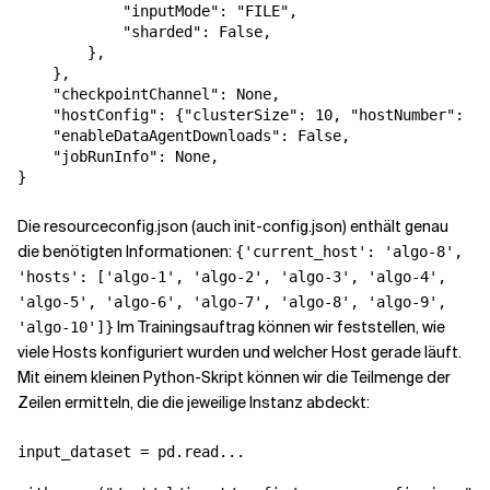
            "inputMode": "FILE",

            "sharded": False,

        },

    },

    "checkpointChannel": None,

    "hostConfig": {"clusterSize": 10, "hostNumber": 8}
    "enableDataAgentDownloads": False,

    "jobRunInfo": None,

}
Die resourceconfig.json (auch init-config.json) enthält genau
die benötigten Informationen:
{'current_host': 'algo-8',
'hosts': ['algo-1', 'algo-2', 'algo-3', 'algo-4',
'algo-5', 'algo-6', 'algo-7', 'algo-8', 'algo-9',
Im Trainingsauftrag können wir feststellen, wie
'algo-10']}
viele Hosts konfiguriert wurden und welcher Host gerade läuft.
Mit einem kleinen Python-Skript können wir die Teilmenge der
Zeilen ermitteln, die die jeweilige Instanz abdeckt:
input_dataset = pd.read...
