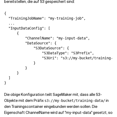
bereitstellen, die auf S3 gespeichert sind:
{

  "TrainingJobName": "my-training-job",

  ...

  "InputDataConfig": [

      {

          "ChannelName": "my-input-data",

          "DataSource": {

              "S3DataSource": {

                  "S3DataType": "S3Prefix",

                  "S3Uri": "s3://my-bucket/training-da
              }

          }

      }

  ]

}
Die obige Konfiguration teilt SageMaker mit, dass alle S3-
Objekte mit dem Präfix
in
s3://my-bucket/training-data/
den Trainingscontainer eingebunden werden sollen. Die
Eigenschaft ChannelName wird auf "my-input-data" gesetzt, so