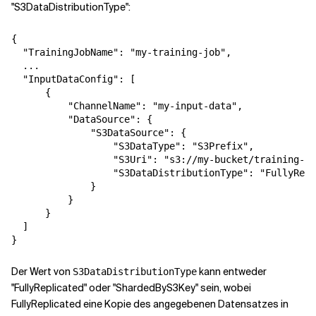
"S3DataDistributionType":
{

  "TrainingJobName": "my-training-job",

  ...

  "InputDataConfig": [

      {

          "ChannelName": "my-input-data",

          "DataSource": {

              "S3DataSource": {

                  "S3DataType": "S3Prefix",

                  "S3Uri": "s3://my-bucket/training-da
                  "S3DataDistributionType": "FullyRepl
              }

          }

      }

  ]

}
Der Wert von
kann entweder
S3DataDistributionType
"FullyReplicated" oder "ShardedByS3Key" sein, wobei
FullyReplicated eine Kopie des angegebenen Datensatzes in