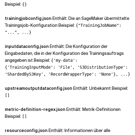
Beispiel:
{}
trainingjobconfig.json
Enthält: Die an SageMaker übermittelte
Trainingsjob-Konfiguration Beispiel:
{"TrainingJobName":
"...", ...}
inputdataconfig.json
Enthält: Die Konfiguration der
Eingabedaten, die in der Konfiguration des Trainingsauftrags
angegeben ist Beispiel:
{'my-data':
{'TrainingInputMode': 'File', 'S3DistributionType':
'ShardedByS3Key', 'RecordWrapperType': 'None'}, ...}
upstreamoutputdataconfig.json
Enthält: Unbekannt Beispiel:
[]
metric-definition-regex.json
Enthält: Metrik-Definitionen
Beispiel:
[]
resourceconfig.json
Enthält: Informationen über alle