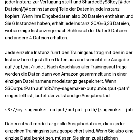
jeder Instanz zur Verfügung stellt und ShardedByS3Key [# der
Dateien]/[# der Instanzen] Teile der Daten in jede Instanz
kopiert. Wenn Ihre Eingabedaten also 20 Dateien enthalten und
Sie 6 Instanzen haben, erhält jede Instanz 20/6=3,33 Dateien,
wobei einige Instanzen je nach Schlüssel der Datei 3 Dateien
und andere 4 Dateien erhalten.
Jede einzelne Instanz führt den Trainingsauftrag mit den in der
Instanz bereitgestellten Daten aus und schreibt die Ausgabe
auf
. Nach Abschluss aller Trainingsaufträge
/opt/ml/model
werden die Daten dann von Amazon gesammelt und in einer
einzigen Datei namens model.tar.gz gespeichert. Wenn
S3OutputPath auf "s3://my-sagemaker-output/output-path"
eingestellt ist, lautet der vollständige Ausgabepfad:
s3://my-sagemaker-output/output-path/[sagemaker job id
Dabei enthält model.tar.gz alle Ausgabedateien, die in jeder
einzelnen Trainingsinstanz gespeichert sind. Wenn Sie also eine
einzige Datei benötigen, müssen Sie einen zusätzlichen