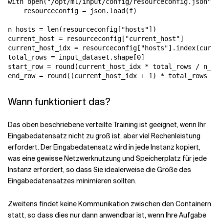
with open("/opt/ml/input/config/resourceconfig.json") 
    resourceconfig = json.load(f)

n_hosts = len(resourceconfig["hosts"])

current_host = resourceconfig["current_host"]

current_host_idx = resourceconfig["hosts"].index(curre
total_rows = input_dataset.shape[0]

start_row = round(current_host_idx * total_rows / n_ho
end_row = round((current_host_idx + 1) * total_rows / 
Wann funktioniert das?
Das oben beschriebene verteilte Training ist geeignet, wenn Ihr
Eingabedatensatz nicht zu groß ist, aber viel Rechenleistung
erfordert. Der Eingabedatensatz wird in jede Instanz kopiert,
was eine gewisse Netzwerknutzung und Speicherplatz für jede
Instanz erfordert, so dass Sie idealerweise die Größe des
Eingabedatensatzes minimieren sollten.
Zweitens findet keine Kommunikation zwischen den Containern
statt, so dass dies nur dann anwendbar ist, wenn Ihre Aufgabe