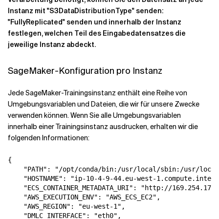
Instanz mit "S3DataDistributionType" senden:
"FullyReplicated" senden und innerhalb der Instanz
festlegen, welchen Teil des Eingabedatensatzes die
jeweilige Instanz abdeckt.
SageMaker-Konfiguration pro Instanz
Jede SageMaker-Trainingsinstanz enthält eine Reihe von
Umgebungsvariablen und Dateien, die wir für unsere Zwecke
verwenden können. Wenn Sie alle Umgebungsvariablen
innerhalb einer Trainingsinstanz ausdrucken, erhalten wir die
folgenden Informationen:
{

    "PATH": "/opt/conda/bin:/usr/local/sbin:/usr/local
    "HOSTNAME": "ip-10-4-9-44.eu-west-1.compute.intern
    "ECS_CONTAINER_METADATA_URI": "http://169.254.170.
    "AWS_EXECUTION_ENV": "AWS_ECS_EC2",

    "AWS_REGION": "eu-west-1",

    "DMLC_INTERFACE": "eth0",
