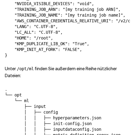
    "NVIDIA_VISIBLE_DEVICES": "void",

    "TRAINING_JOB_ARN": "[my training job ARN]",

    "TRAINING_JOB_NAME": "[my training job name]",

    "AWS_CONTAINER_CREDENTIALS_RELATIVE_URI": "/v2/cre
    "LANG": "C.UTF-8",

    "LC_ALL": "C.UTF-8",

    "HOME": "/root",

    "KMP_DUPLICATE_LIB_OK": "True",

    "KMP_INIT_AT_FORK": "FALSE",

}
Unter
finden Sie außerdem eine Reihe nützlicher
/opt/ml
Dateien:
.

└── opt

    └── ml

        ├── input

        │   ├── config

        │   │   ├── hyperparameters.json

        │   │   ├── init-config.json

        │   │   ├── inputdataconfig.json

        │   │   ├── metric-definition-regex.json
