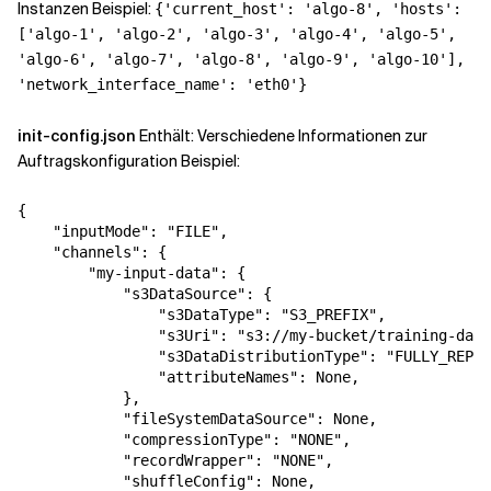
Instanzen Beispiel:
{'current_host': 'algo-8', 'hosts':
['algo-1', 'algo-2', 'algo-3', 'algo-4', 'algo-5',
'algo-6', 'algo-7', 'algo-8', 'algo-9', 'algo-10'],
'network_interface_name': 'eth0'}
init-config.json
Enthält: Verschiedene Informationen zur
Auftragskonfiguration Beispiel:
{

    "inputMode": "FILE",

    "channels": {

        "my-input-data": {

            "s3DataSource": {

                "s3DataType": "S3_PREFIX",

                "s3Uri": "s3://my-bucket/training-data
                "s3DataDistributionType": "FULLY_REPLI
                "attributeNames": None,

            },

            "fileSystemDataSource": None,

            "compressionType": "NONE",

            "recordWrapper": "NONE",

            "shuffleConfig": None,
