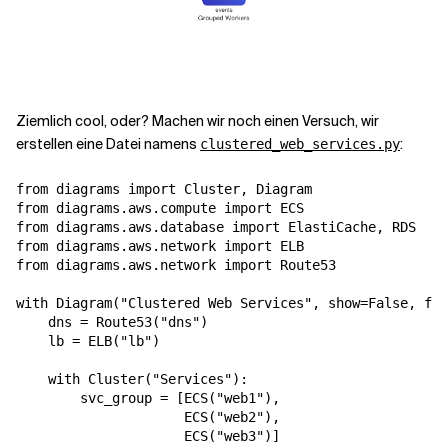
Ziemlich cool, oder? Machen wir noch einen Versuch, wir
erstellen eine Datei namens
:
clustered_web_services.py
from diagrams import Cluster, Diagram

from diagrams.aws.compute import ECS

from diagrams.aws.database import ElastiCache, RDS

from diagrams.aws.network import ELB

from diagrams.aws.network import Route53

with Diagram("Clustered Web Services", show=False, fil
    dns = Route53("dns")

    lb = ELB("lb")

    with Cluster("Services"):

        svc_group = [ECS("web1"),

                     ECS("web2"),

                     ECS("web3")]
