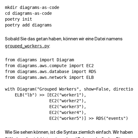
mkdir diagrams-as-code

cd diagrams-as-code

poetry init

Sobald Sie das getan haben, können wir eine Datei namens
:
grouped_workers.py
from diagrams import Diagram

from diagrams.aws.compute import EC2

from diagrams.aws.database import RDS

from diagrams.aws.network import ELB

with Diagram("Grouped Workers", show=False, direction=
    ELB("lb") >> [EC2("worker1"),

                  EC2("worker2"),

                  EC2("worker3"),

                  EC2("worker4"),

Wie Sie sehen können, ist die Syntax ziemlich einfach. Wir haben