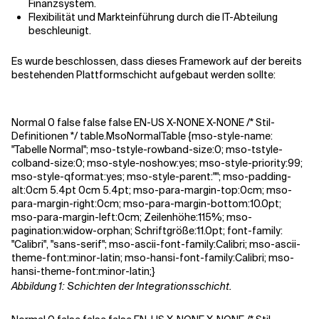
Finanzsystem.
Flexibilität und Markteinführung durch die IT-Abteilung
beschleunigt.
Verwandte Themen
Es wurde beschlossen, dass dieses Framework auf der bereits
bestehenden Plattformschicht aufgebaut werden sollte:
Normal 0 false false false EN-US X-NONE X-NONE
/* Stil-
Definitionen */ table.MsoNormalTable {mso-style-name:
"Tabelle Normal"; mso-tstyle-rowband-size:0; mso-tstyle-
colband-size:0; mso-style-noshow:yes; mso-style-priority:99;
mso-style-qformat:yes; mso-style-parent:""; mso-padding-
alt:0cm 5.4pt 0cm 5.4pt; mso-para-margin-top:0cm; mso-
para-margin-right:0cm; mso-para-margin-bottom:10.0pt;
mso-para-margin-left:0cm; Zeilenhöhe:115%; mso-
pagination:widow-orphan; Schriftgröße:11.0pt; font-family:
"Calibri", "sans-serif"; mso-ascii-font-family:Calibri; mso-ascii-
theme-font:minor-latin; mso-hansi-font-family:Calibri; mso-
hansi-theme-font:minor-latin;}
Abbildung 1: Schichten der Integrationsschicht.