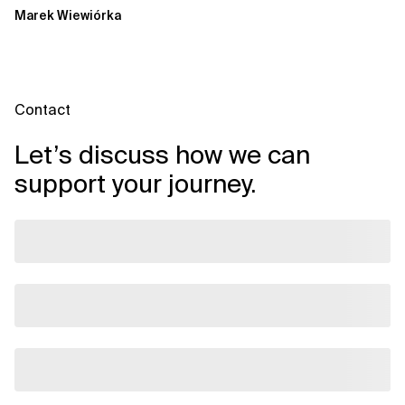
andauernde Kampf um
Marek Wiewiórka
Datenkataloge in Data...
Contact
Let’s discuss how we can
support your journey.