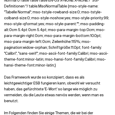
Normal 0 false false false EN-US X-NONE X-NONE
/* Stil-
Definitionen */ table.MsoNormalTable {mso-style-name:
"Tabelle Normal"; mso-tstyle-rowband-size:0; mso-tstyle-
colband-size:0; mso-style-noshow:yes; mso-style-priority:99;
mso-style-qformat:yes; mso-style-parent:""; mso-padding-
alt:0cm 5.4pt 0cm 5.4pt; mso-para-margin-top:0cm; mso-
para-margin-right:0cm; mso-para-margin-bottom:10.0pt;
mso-para-margin-left:0cm; Zeilenhöhe:115%; mso-
pagination:widow-orphan; Schriftgröße:11.0pt; font-family:
"Calibri", "sans-serif"; mso-ascii-font-family:Calibri; mso-ascii-
theme-font:minor-latin; mso-hansi-font-family:Calibri; mso-
hansi-theme-font:minor-latin;}
Das Framework wurde so konzipiert, dass es als
leichtgewichtiger ESB fungieren kann, obwohl wir versucht
haben, das gefürchtete 'E-Wort' so lange wie möglich zu
vermeiden, da die Leute etwas nervös werden, wenn man es
benutzt.
Im Folgenden finden Sie einige Themen, die wir bei der