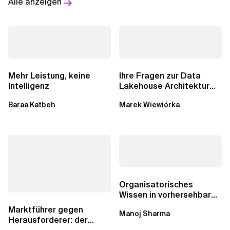
Alle anzeigen
Mehr Leistung, keine
Ihre Fragen zur Data
Intelligenz
Lakehouse Architektur
werden beantwortet:...
Baraa Katbeh
Marek Wiewiórka
Organisatorisches
Wissen in vorhersehbare
Lieferungen, genaue
Marktführer gegen
Manoj Sharma
Schätzungen und...
Herausforderer: der