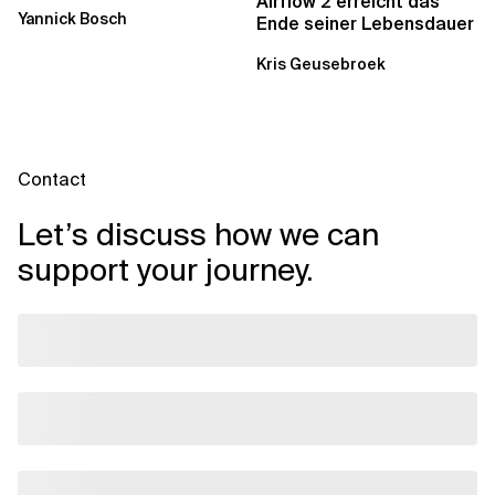
Workflows: Ein Wandel im
Airflow 2 erreicht das
Yannick Bosch
Analytics...
Ende seiner Lebensdauer
Kris Geusebroek
Contact
Let’s discuss how we can
support your journey.