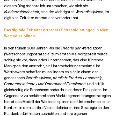
kontinuierlich erstaunliche
Kundenerlebnisse
zu bieten
.
In
diesem Blog möchte ich untersuchen, wie sich
die
Kundenzufriedenheit
, eine der wichtigsten
Wertedisziplinen
, im
digitalen Zeitalter dramatisch verändert hat.
Das digitale Zeitalter erfordert Spitzenleistungen in allen
Wertedisziplinen
In den frühen 90er Jahren, als die
Theorie der Wertdisziplin
(Wertschöpfungsstrategie) zum ersten Mal vorgestellt wurde,
schlug sie vor, dass jedes Unternehmen, das eine führende
Marktposition anstrebt, ein Unterscheidungsmerkmal im
Wettbewerb schaffen muss, indem es sich in einem der
generischen
Wertdisziplinen, nämlich: Product Leadership,
Customer Intimacy und Operational Excellence
, und erfüllt
gleichzeitig die Branchenstandards in anderen Disziplinen. Im
Gegensatz zu herkömmlichen Marktsegmentierungsstrategien
bietet das Modell der Wertedisziplinen den Unternehmen einen
Kontext, in dem sie ihre Vision definieren, ihre Strategie an den
Kundenbedürfnissen ausrichten und ihre eigenen