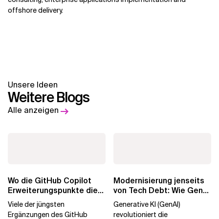
offshore delivery.
Unsere Ideen
Weitere Blogs
Alle anzeigen
Wo die GitHub Copilot
Modernisierung jenseits
Erweiterungspunkte die
von Tech Debt: Wie GenAI
Governance brechen
die
Viele der jüngsten
Generative KI (GenAI)
Unternehmenstransformatio
Ergänzungen des GitHub
revolutioniert die