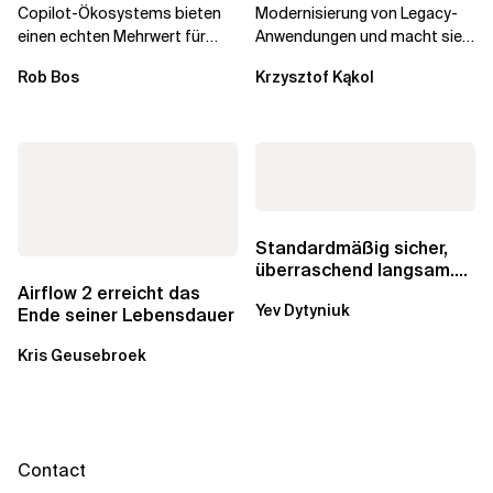
Copilot-Ökosystems bieten
Modernisierung von Legacy-
einen echten Mehrwert für
Anwendungen und macht sie
einzelne Entwickler, erweitern
schneller und kostengünstiger.
Rob Bos
Krzysztof Kąkol
aber auch die...
Durch die Automatisierung...
Standardmäßig sicher,
überraschend langsam.
Was AWS vergessen hat,
Airflow 2 erreicht das
Yev Dytyniuk
über die RDS...
Ende seiner Lebensdauer
Kris Geusebroek
Contact