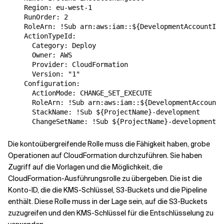
    Region: eu-west-1

    RunOrder: 2

    RoleArn: !Sub arn:aws:iam::${DevelopmentAccountId}
    ActionTypeId:

      Category: Deploy

      Owner: AWS

      Provider: CloudFormation

      Version: "1"

    Configuration:

      ActionMode: CHANGE_SET_EXECUTE

      RoleArn: !Sub arn:aws:iam::${DevelopmentAccountI
      StackName: !Sub ${ProjectName}-development

Die kontoübergreifende Rolle muss die Fähigkeit haben, grobe
Operationen auf CloudFormation durchzuführen. Sie haben
Zugriff auf die Vorlagen und die Möglichkeit, die
CloudFormation-Ausführungsrolle zu übergeben. Die
ist die
Konto-ID, die die KMS-Schlüssel, S3-Buckets und die Pipeline
enthält. Diese Rolle muss in der Lage sein, auf die S3-Buckets
zuzugreifen und den KMS-Schlüssel für die Entschlüsselung zu