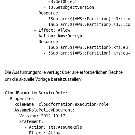
                - s3:GetObject

                - s3:GetObjectVersion

              Resource:

                - !Sub arn:${AWS::Partition}:s3:::code
                - !Sub arn:${AWS::Partition}:s3:::code
            - Effect: Allow

              Action: kms:Decrypt

              Resource:

                - !Sub arn:${AWS::Partition}:kms:eu-we
                - !Sub arn:${AWS::Partition}:kms:eu-ce
Die Ausführungsrolle verfügt über alle erforderlichen Rechte,
um die aktuelle Vorlage bereitzustellen:
CloudFormationServiceRole:

  Properties:

    RoleName: cloudformation-execution-role

    AssumeRolePolicyDocument:

      Version: 2012-10-17

      Statement:

        - Action: sts:AssumeRole

          Effect: Allow
