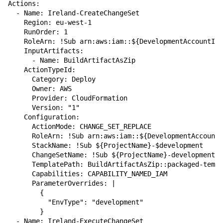
Actions:

  - Name: Ireland-CreateChangeSet

    Region: eu-west-1

    RunOrder: 1

    RoleArn: !Sub arn:aws:iam::${DevelopmentAccountId}
    InputArtifacts:

      - Name: BuildArtifactAsZip

    ActionTypeId:

      Category: Deploy

      Owner: AWS

      Provider: CloudFormation

      Version: "1"

    Configuration:

      ActionMode: CHANGE_SET_REPLACE

      RoleArn: !Sub arn:aws:iam::${DevelopmentAccountI
      StackName: !Sub ${ProjectName}-$development

      ChangeSetName: !Sub ${ProjectName}-development-C
      TemplatePath: BuildArtifactAsZip::packaged-templ
      Capabilities: CAPABILITY_NAMED_IAM

      ParameterOverrides: |

        {

          "EnvType": "development"

        }

  - Name: Ireland-ExecuteChangeSet
