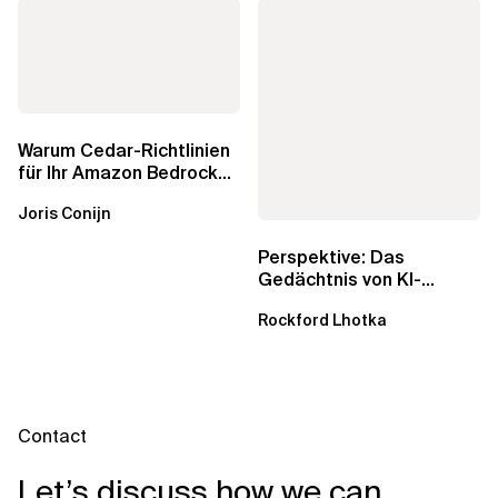
Warum Cedar-Richtlinien
für Ihr Amazon Bedrock
AgentCore Gateway
Joris Conijn
wichtig sind
Perspektive: Das
Gedächtnis von KI-
Agenten – Einblicke aus
Rockford Lhotka
dem...
Contact
Let’s discuss how we can