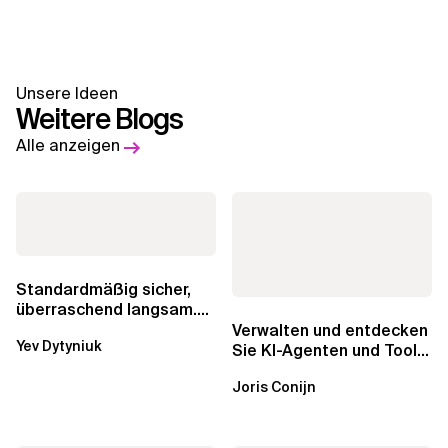
Unsere Ideen
Weitere Blogs
Alle anzeigen
Standardmäßig sicher,
überraschend langsam.
Was AWS vergessen hat,
Verwalten und entdecken
Yev Dytyniuk
über die RDS...
Sie KI-Agenten und Tools
mit Amazon Bedrock
Joris Conijn
AgentCore...