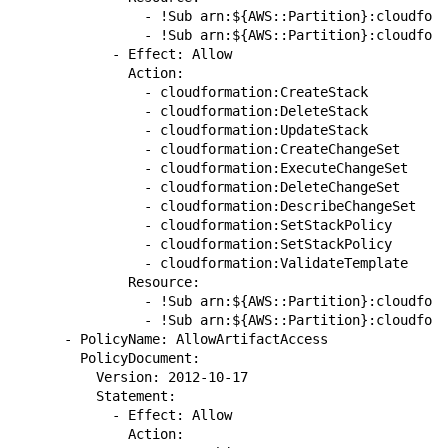
                - !Sub arn:${AWS::Partition}:cloudform
                - !Sub arn:${AWS::Partition}:cloudform
            - Effect: Allow

              Action:

                - cloudformation:CreateStack

                - cloudformation:DeleteStack

                - cloudformation:UpdateStack

                - cloudformation:CreateChangeSet

                - cloudformation:ExecuteChangeSet

                - cloudformation:DeleteChangeSet

                - cloudformation:DescribeChangeSet

                - cloudformation:SetStackPolicy

                - cloudformation:SetStackPolicy

                - cloudformation:ValidateTemplate

              Resource:

                - !Sub arn:${AWS::Partition}:cloudform
                - !Sub arn:${AWS::Partition}:cloudform
      - PolicyName: AllowArtifactAccess

        PolicyDocument:

          Version: 2012-10-17

          Statement:

            - Effect: Allow

              Action:
