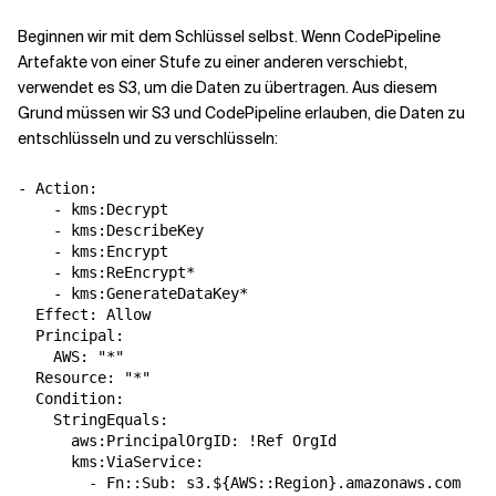
Beginnen wir mit dem Schlüssel selbst. Wenn CodePipeline
Verwandte Themen
Artefakte von einer Stufe zu einer anderen verschiebt,
verwendet es S3, um die Daten zu übertragen. Aus diesem
Grund müssen wir S3 und CodePipeline erlauben, die Daten zu
entschlüsseln und zu verschlüsseln:
- Action:

    - kms:Decrypt

    - kms:DescribeKey

    - kms:Encrypt

    - kms:ReEncrypt*

    - kms:GenerateDataKey*

  Effect: Allow

  Principal:

    AWS: "*"

  Resource: "*"

  Condition:

    StringEquals:

      aws:PrincipalOrgID: !Ref OrgId

      kms:ViaService:

        - Fn::Sub: s3.${AWS::Region}.amazonaws.com
