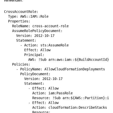
verwenden.
CrossAccountRole:

  Type: AWS::IAM::Role

  Properties:

    RoleName: cross-account-role

    AssumeRolePolicyDocument:

      Version: 2012-10-17

      Statement:

        - Action: sts:AssumeRole

          Effect: Allow

          Principal:

            AWS: !Sub arn:aws:iam::${BuildAccountId}:r
    Policies:

      - PolicyName: AllowCloudFormationDeployments

        PolicyDocument:

          Version: 2012-10-17

          Statement:

            - Effect: Allow

              Action: iam:PassRole

              Resource: !Sub arn:${AWS::Partition}:iam
            - Effect: Allow

              Action: cloudformation:DescribeStacks

              Resource:
