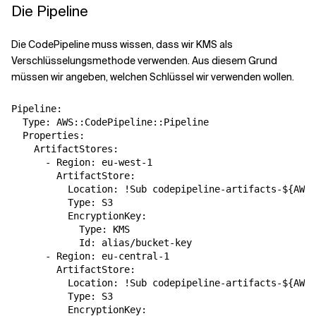
Die Pipeline
Die CodePipeline muss wissen, dass wir KMS als
Verschlüsselungsmethode verwenden. Aus diesem Grund
müssen wir angeben, welchen Schlüssel wir verwenden wollen.
Pipeline:

  Type: AWS::CodePipeline::Pipeline

  Properties:

    ArtifactStores:

      - Region: eu-west-1

        ArtifactStore:

          Location: !Sub codepipeline-artifacts-${AWS:
          Type: S3

          EncryptionKey:

            Type: KMS

            Id: alias/bucket-key

      - Region: eu-central-1

        ArtifactStore:

          Location: !Sub codepipeline-artifacts-${AWS:
          Type: S3

          EncryptionKey:
