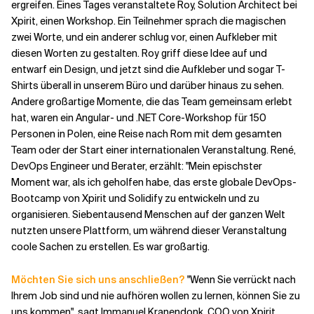
ergreifen. Eines Tages veranstaltete Roy, Solution Architect bei
Xpirit, einen Workshop. Ein Teilnehmer sprach die magischen
zwei Worte, und ein anderer schlug vor, einen Aufkleber mit
diesen Worten zu gestalten. Roy griff diese Idee auf und
entwarf ein Design, und jetzt sind die Aufkleber und sogar T-
Shirts überall in unserem Büro und darüber hinaus zu sehen.
Andere großartige Momente, die das Team gemeinsam erlebt
hat, waren ein Angular- und .NET Core-Workshop für 150
Personen in Polen, eine Reise nach Rom mit dem gesamten
Team oder der Start einer internationalen Veranstaltung. René,
DevOps Engineer und Berater, erzählt: "Mein epischster
Moment war, als ich geholfen habe, das erste globale DevOps-
Bootcamp von Xpirit und Solidify zu entwickeln und zu
organisieren. Siebentausend Menschen auf der ganzen Welt
nutzten unsere Plattform, um während dieser Veranstaltung
coole Sachen zu erstellen. Es war großartig.
Möchten Sie sich uns anschließen?
"Wenn Sie verrückt nach
Ihrem Job sind und nie aufhören wollen zu lernen, können Sie zu
uns kommen", sagt Immanuel Kranendonk, COO von Xpirit.