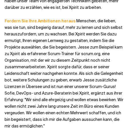
haben unser Team von engagierten Technikern gebeten, mehr
darüber zu erzählen, wie es ist, bei Xpirit zu arbeiten.
Verwandte Themen
Fordern Sie Ihre Ambitionen heraus
Menschen, die lieben,
was sie tun, sind begierig darauf, mehr zu lernen und sich selbst
herauszufordern, um zu wachsen. Bei Xpirit werden Sie dazu
ermutigt, Ihren eigenen Lernweg zu gestalten, indem Sie die
Projekte auswählen, die Sie begeistern. Jesse zum Beispiel kam
zu Xpirit als erfahrener Scrum-Trainer für scrum.org, eine
Organisation, mit der wir zu diesem Zeitpunkt noch nicht
zusammenarbeiteten. Xpirit sorgte dafür, dass er seiner
Leidenschaft weiter nachgehen konnte. Als sich die Gelegenheit
bot, weitere Schulungen zu geben, erwarb Jesse zusätzliche
Lizenzen in Übersee und ist nun einer unserer Scrum-Gurus!
Sofie, DevOps- und Azure-Beraterin bei Xpirit, ergänzt aus ihrer
Erfahrung: "Wir sind alle ehrgeizig und wollen etwas bewirken. Wir
wollen nicht zwei Jahre lang unsere Zeit im Büro eines Kunden
vergeuden. Wir wollen einen echten Mehrwert schaffen, und ich
bin begeistert, dass ich mir die Aufgaben aussuchen kann, die
mir das ermöglichen."