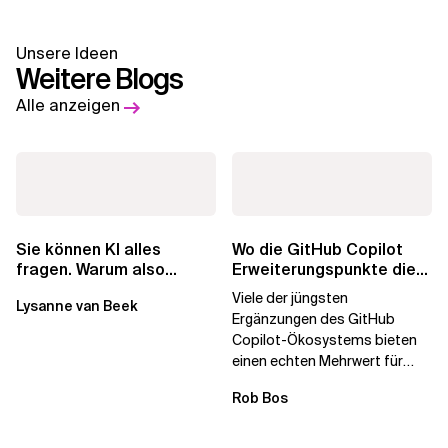
Unsere Ideen
Weitere Blogs
Alle anzeigen
Wo die GitHub Copilot
Sie können KI alles
Erweiterungspunkte die
fragen. Warum also
Governance brechen
lohnen sich Schulungen
Viele der jüngsten
Lysanne van Beek
noch?
Ergänzungen des GitHub
Copilot-Ökosystems bieten
einen echten Mehrwert für
einzelne Entwickler, erweitern
Rob Bos
aber auch die...