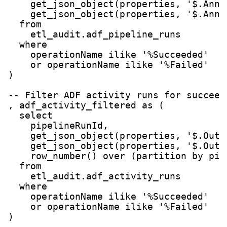
    get_json_object(properties, '$.Anno
    get_json_object(properties, '$.Anno
  from

    etl_audit.adf_pipeline_runs

  where

    operationName ilike '%Succeeded'

    or operationName ilike '%Failed'

)

-- Filter ADF activity runs for succeed
, adf_activity_filtered as (

  select

    pipelineRunId,

    get_json_object(properties, '$.Outp
    get_json_object(properties, '$.Outp
    row_number() over (partition by pip
  from

    etl_audit.adf_activity_runs

  where

    operationName ilike '%Succeeded'

    or operationName ilike '%Failed'

)
