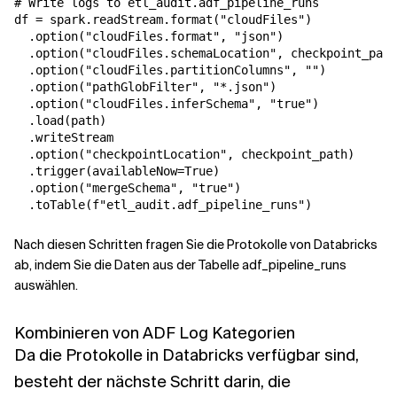
# Write logs to etl_audit.adf_pipeline_runs

df = spark.readStream.format("cloudFiles") 

  .option("cloudFiles.format", "json") 

  .option("cloudFiles.schemaLocation", checkpoint_path
  .option("cloudFiles.partitionColumns", "") 

  .option("pathGlobFilter", "*.json") 

  .option("cloudFiles.inferSchema", "true") 

  .load(path) 

  .writeStream 

  .option("checkpointLocation", checkpoint_path) 

  .trigger(availableNow=True) 

  .option("mergeSchema", "true") 

Nach diesen Schritten fragen Sie die Protokolle von Databricks
ab, indem Sie die Daten aus der Tabelle adf_pipeline_runs
auswählen.
Kombinieren von ADF Log Kategorien
Da die Protokolle in Databricks verfügbar sind,
besteht der nächste Schritt darin, die