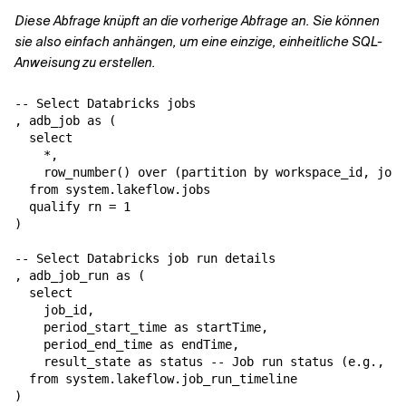
Diese Abfrage knüpft an die vorherige Abfrage an. Sie können
sie also einfach anhängen, um eine einzige, einheitliche SQL-
Anweisung zu erstellen.
-- Select Databricks jobs

, adb_job as (

  select

    *,

    row_number() over (partition by workspace_id, job_
  from system.lakeflow.jobs

  qualify rn = 1

)

-- Select Databricks job run details

, adb_job_run as (

  select

    job_id,

    period_start_time as startTime,

    period_end_time as endTime,

    result_state as status -- Job run status (e.g., Su
  from system.lakeflow.job_run_timeline

)
