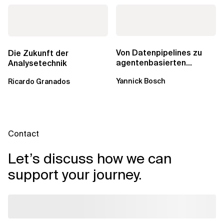
Von Datenpipelines zu
Die Zukunft der
agentenbasierten
Analysetechnik
Workflows: Ein Wandel im
Yannick Bosch
Ricardo Granados
Analytics...
Contact
Let’s discuss how we can
support your journey.