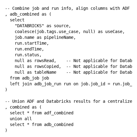
-- Combine job and run info, align columns with ADF da
, adb_combined as (

  select

    "DATABRICKS" as source,

    coalesce(job.tags.use_case, null) as useCase,

    job.name as pipelineName,

    run.startTime,

    run.endTime,

    run.status,

    null as rowsRead,    -- Not applicable for Databri
    null as rowsCopied,  -- Not applicable for Databri
    null as tableName    -- Not applicable for Databri
  from adb_job job

  left join adb_job_run run on job.job_id = run.job_id

)

-- Union ADF and Databricks results for a centralized 
, combined as (

  select * from adf_combined

  union all

  select * from adb_combined

)
