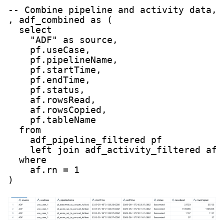
-- Combine pipeline and activity data, 
, adf_combined as (

  select

    "ADF" as source,

    pf.useCase,

    pf.pipelineName,

    pf.startTime,

    pf.endTime,

    pf.status,

    af.rowsRead,

    af.rowsCopied,

    pf.tableName

  from

    adf_pipeline_filtered pf

    left join adf_activity_filtered af 
  where

    af.rn = 1
