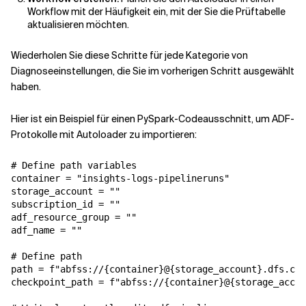
Workflow mit der Häufigkeit ein, mit der Sie die Prüftabelle
aktualisieren möchten.
Wiederholen Sie diese Schritte für jede Kategorie von
Diagnoseeinstellungen, die Sie im vorherigen Schritt ausgewählt
haben.
Hier ist ein Beispiel für einen PySpark-Codeausschnitt, um ADF-
Protokolle mit Autoloader zu importieren:
# Define path variables

container = "insights-logs-pipelineruns"

storage_account = ""

subscription_id = ""

adf_resource_group = ""

adf_name = ""

# Define path

path = f"abfss://{container}@{storage_account}.dfs.cor
checkpoint_path = f"abfss://{container}@{storage_accou