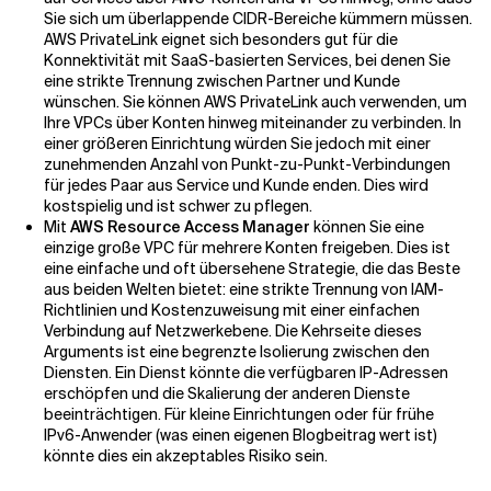
Sie sich um überlappende CIDR-Bereiche kümmern müssen.
AWS PrivateLink eignet sich besonders gut für die
Konnektivität mit SaaS-basierten Services, bei denen Sie
eine strikte Trennung zwischen Partner und Kunde
wünschen. Sie können AWS PrivateLink auch verwenden, um
Ihre VPCs über Konten hinweg miteinander zu verbinden. In
einer größeren Einrichtung würden Sie jedoch mit einer
zunehmenden Anzahl von Punkt-zu-Punkt-Verbindungen
für jedes Paar aus Service und Kunde enden. Dies wird
kostspielig und ist schwer zu pflegen.
Mit
AWS Resource Access Manager
können Sie eine
einzige große VPC für mehrere Konten freigeben. Dies ist
eine einfache und oft übersehene Strategie, die das Beste
aus beiden Welten bietet: eine strikte Trennung von IAM-
Richtlinien und Kostenzuweisung mit einer einfachen
Verbindung auf Netzwerkebene. Die Kehrseite dieses
Arguments ist eine begrenzte Isolierung zwischen den
Diensten. Ein Dienst könnte die verfügbaren IP-Adressen
erschöpfen und die Skalierung der anderen Dienste
beeinträchtigen. Für kleine Einrichtungen oder für frühe
IPv6-Anwender (was einen eigenen Blogbeitrag wert ist)
könnte dies ein akzeptables Risiko sein.