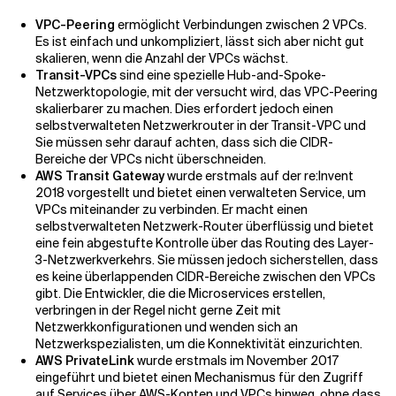
VPC-Peering
ermöglicht Verbindungen zwischen 2 VPCs.
Es ist einfach und unkompliziert, lässt sich aber nicht gut
skalieren, wenn die Anzahl der VPCs wächst.
Transit-VPCs
sind eine spezielle Hub-and-Spoke-
Netzwerktopologie, mit der versucht wird, das VPC-Peering
skalierbarer zu machen. Dies erfordert jedoch einen
selbstverwalteten Netzwerkrouter in der Transit-VPC und
Sie müssen sehr darauf achten, dass sich die CIDR-
Bereiche der VPCs nicht überschneiden.
AWS Transit Gateway
wurde erstmals auf der re:Invent
2018 vorgestellt und bietet einen verwalteten Service, um
VPCs miteinander zu verbinden. Er macht einen
selbstverwalteten Netzwerk-Router überflüssig und bietet
eine fein abgestufte Kontrolle über das Routing des Layer-
3-Netzwerkverkehrs. Sie müssen jedoch sicherstellen, dass
es keine überlappenden CIDR-Bereiche zwischen den VPCs
gibt. Die Entwickler, die die Microservices erstellen,
verbringen in der Regel nicht gerne Zeit mit
Netzwerkkonfigurationen und wenden sich an
Netzwerkspezialisten, um die Konnektivität einzurichten.
AWS PrivateLink
wurde erstmals im November 2017
eingeführt und bietet einen Mechanismus für den Zugriff
auf Services über AWS-Konten und VPCs hinweg, ohne dass