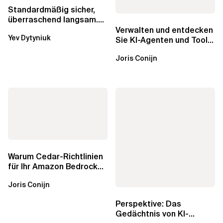
Standardmäßig sicher,
überraschend langsam.
Was AWS vergessen hat,
Verwalten und entdecken
Yev Dytyniuk
über die RDS...
Sie KI-Agenten und Tools
mit Amazon Bedrock
Joris Conijn
AgentCore...
Warum Cedar-Richtlinien
für Ihr Amazon Bedrock
AgentCore Gateway
Joris Conijn
wichtig sind
Perspektive: Das
Gedächtnis von KI-