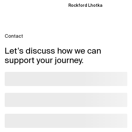
Agenten – Einblicke aus
Rockford Lhotka
dem...
Contact
Let’s discuss how we can
support your journey.