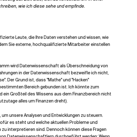
eiben, wie ich diese sehe und empfinde.
ifizierte Leute, die Ihre Daten verstehen und wissen, wie
em Sie externe, hochqualifizierte Mitarbeiter einstellen
gramm wird Datenwissenschaft als Überschneidung von
ahrungen in der Datenwissenschaft bezweifle ich nicht,
se". Der Grund ist, dass "Mathe" und "Hacken"
 bestimmten Bereich gebunden ist. Ich könnte zum
d ein Großteil des Wissens aus dem Finanzbereich nicht
tzutage alles um Finanzen dreht).
, um unsere Analysen und Entwicklungen zu steuern.
wofür es steht und welche aktuellen Probleme und
 zu interpretieren sind. Dennoch können diese Fragen
die von Datenwissenschaftlern durchgeführt werden: Wenn