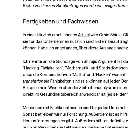
Reihe von kurzen Blogbeiträgen werde ich einige The
Verwandte Themen
Fertigkeiten und Fachwissen
In einer kürzlich erschienenen
Artikel
wird Omid Shiraji, CI
sie für das Unternehmen nützlich sind. Extern beauftrag
können, habe ich angefangen, über diese Aussage nach
Ich nehme an, die Grundlage von Shirajis Argument ist 
"Hacking-Fähigkeiten", "Mathematik- und Statistikwisse
dass die Kombination
von "Mathe" und "Hacken" wesentlic
translationale
Fähigkeiten sind (sie können auf jeden B
Beispiel mein Wissen über die Zeitreihenanalyse in ein
direkt im Gesundheitsbereich anwendbar ist (es sei den
Menschen mit Fachkenntnissen sind für jedes Unternehm
Sonst betreiben wir nur Forschung. Außerdem ist es hil
Herausforderungen es gibt. Außerdem hilft es definitiv,
auch an Personen gestellt werden, die keine Datenwissen