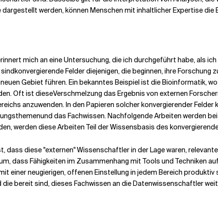
argestellt werden, können Menschen mit inhaltlicher Expertise die Er
rinnert mich an eine Untersuchung, die ich durchgeführt habe, als ic
 sind
konvergierende Felder diejenigen, die beginnen, ihre Forschun
neuen Gebiet führen. Ein bekanntes Beispiel ist die Bioinformatik, wo
en. Oft ist diese
Verschmelzung das Ergebnis von externen Forschern
eichs anzuwenden. In den Papieren solcher konvergierender Felder 
chungsthemen
und das Fachwissen. Nachfolgende Arbeiten werden bei Z
den, werden diese Arbeiten Teil der Wissensbasis des konvergierend
t, dass diese "externen" Wissenschaftler in der Lage waren, relevante
iederum, dass Fähigkeiten im Zusammenhang mit Tools und Techniken 
mit einer neugierigen, offenen Einstellung in jedem Bereich produkti
 die bereit sind, dieses Fachwissen an die Datenwissenschaftler wei