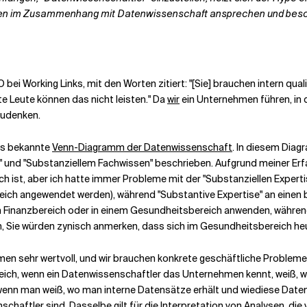
men im Zusammenhang mit Datenwissenschaft ansprechen und beschr
O bei Working Links, mit den Worten zitiert: "[Sie] brauchen intern qual
te Leute können das nicht leisten." Da
wir
ein Unternehmen führen, in d
zudenken.
das bekannte
Venn-Diagramm der Datenwissenschaft
. In diesem Dia
n" und "Substanziellem Fachwissen" beschrieben. Aufgrund meiner Erf
h ist, aber ich hatte immer Probleme mit der "Substanziellen Experti
ereich angewendet werden), während "Substantive Expertise" an einen
em Finanzbereich oder in einem Gesundheitsbereich anwenden, währen
n, Sie würden zynisch anmerken, dass sich im Gesundheitsbereich heu
en sehr wertvoll, und wir brauchen konkrete geschäftliche Probleme
freich, wenn ein Datenwissenschaftler das Unternehmen kennt, weiß, 
 wenn man weiß, wo man interne Datensätze erhält und wie
diese Daten
schaftler sind. Dasselbe gilt für die Interpretation von Analysen, 