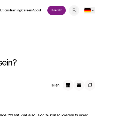
lutions
Training
Careers
About
Kontakt
sein?
Teilen
utig auf. Zeit also, sich zu konsolidieren! In einer