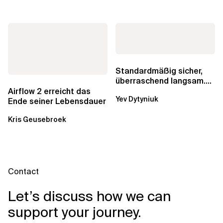
Standardmäßig sicher,
überraschend langsam.
Was AWS vergessen hat,
Airflow 2 erreicht das
Yev Dytyniuk
über die RDS...
Ende seiner Lebensdauer
Kris Geusebroek
Contact
Let’s discuss how we can
support your journey.