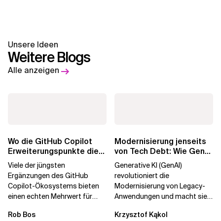
Unsere Ideen
Weitere Blogs
Alle anzeigen
Wo die GitHub Copilot
Modernisierung jenseits
Erweiterungspunkte die
von Tech Debt: Wie GenAI
Governance brechen
die
Viele der jüngsten
Generative KI (GenAI)
Unternehmenstransformatio
Ergänzungen des GitHub
revolutioniert die
Copilot-Ökosystems bieten
Modernisierung von Legacy-
einen echten Mehrwert für
Anwendungen und macht sie
einzelne Entwickler, erweitern
schneller und kostengünstiger.
Rob Bos
Krzysztof Kąkol
aber auch die...
Durch die Automatisierung...