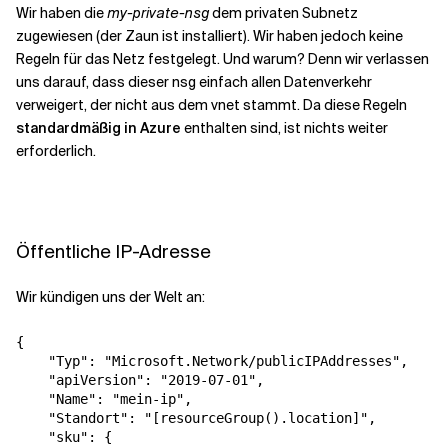
Wir haben die
my-private-nsg
dem privaten Subnetz
zugewiesen (der Zaun ist installiert). Wir haben jedoch keine
Regeln für das Netz festgelegt. Und warum? Denn wir verlassen
uns darauf, dass dieser nsg einfach allen Datenverkehr
verweigert, der nicht aus dem vnet stammt. Da diese Regeln
standardmäßig in Azure
enthalten sind, ist nichts weiter
erforderlich.
Öffentliche IP-Adresse
Wir kündigen uns der Welt an:
{
"Typ"
:
"Microsoft.Network/publicIPAddresses"
,
"apiVersion"
:
"2019-07-01"
,
"Name"
:
"mein-ip"
,
"Standort"
:
"[resourceGroup().location]"
,
"sku"
:
{