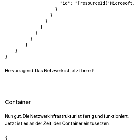
"id"
:
"[resourceId('Microsoft.Ne
}
}
}
]
}
}
]
}
}
Hervorragend. Das Netzwerk ist jetzt bereit!
Container
Nun gut. Die Netzwerkinfrastruktur ist fertig und funktioniert.
Jetzt ist es an der Zeit, den Container einzusetzen.
{