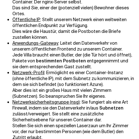
Container. Der nginx-Server selbst.
Das sind
Sie
, einer der (potenziell vielen) Bewohner dieses
Ortes.
Öffentliche IP
: Stellt unserem Netzwerk einen weltweiten
öffentlichen Endpunkt zur Verfügung.
Dies wäre die Haustür, damit die Postboten die Briefe
zustellen können.
Anwendungs-Gateway
: Leitet den Datenverkehr von
unserem öffentlichen Frontend zu unserem Container.
Jede Villa braucht einen Butler, der (die Tür hört und öffnet),
Pakete von
bestimmten Postboten
entgegennimmt und
sie dem entsprechenden Gast zustellt.
Netzwerk-Profil
: Ermöglicht es einer Container-Instanz
(ohne öffentliche IP), mit dem Subnetz zu kommunizieren, in
dem sie sich befindet (so funktioniert Azure).
Aber dies ist ein großes Haus mit vielen Zimmern
(Subnetzen). So beanspruchen Sie Ihr eigenes.
Netzwerksicherheitsgruppe (nsg)
: Sie fungiert als eine Art
Firewall, indem sie den Datenverkehr in/aus
Subnetzen
zulässt/verweigert. Sie stellt eine zusätzliche
Sicherheitsebene für unseren Container dar.
Stellen Sie sich einen speziellen Laserzaun um Ihr Zimmer
vor, der nur bestimmten Personen (wie dem Butler) den
Zutritt erlaubt.