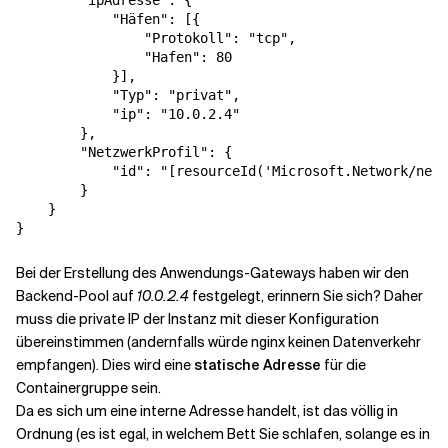
"ipAdresse"
:
{
"Häfen"
:
[{
"Protokoll"
:
"tcp"
,
"Hafen"
:
80
}],
"Typ"
:
"privat"
,
"ip"
:
"10.0.2.4"
},
"NetzwerkProfil"
:
{
"id"
:
"[resourceId('Microsoft.Network/netw
}
}
}
Bei der Erstellung des Anwendungs-Gateways haben wir den
Backend-Pool auf
10.0.2.4
festgelegt, erinnern Sie sich? Daher
muss die private IP der Instanz mit dieser Konfiguration
übereinstimmen (andernfalls würde nginx keinen Datenverkehr
empfangen). Dies wird eine
statische Adresse
für die
Containergruppe sein.
Da es sich um eine interne Adresse handelt, ist das völlig in
Ordnung (es ist egal, in welchem Bett Sie schlafen, solange es in