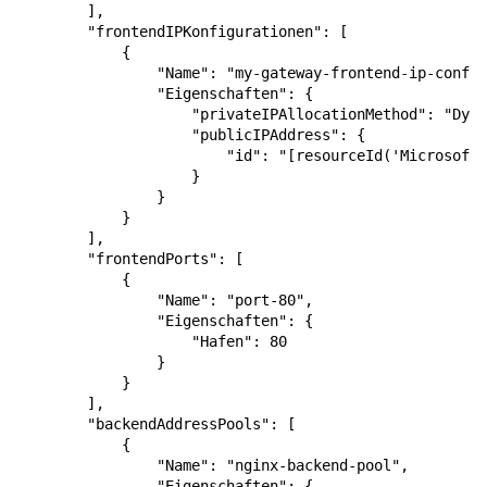
],
"frontendIPKonfigurationen"
:
[
{
"Name"
:
"my-gateway-frontend-ip-config
"Eigenschaften"
:
{
"privateIPAllocationMethod"
:
"Dyna
"publicIPAddress"
:
{
"id"
:
"[resourceId('Microsoft.
}
}
}
],
"frontendPorts"
:
[
{
"Name"
:
"port-80"
,
"Eigenschaften"
:
{
"Hafen"
:
80
}
}
],
"backendAddressPools"
:
[
{
"Name"
:
"nginx-backend-pool"
,
"Eigenschaften"
:
{