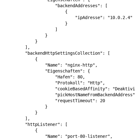
"backendAddresses"
:
[
{
"ipAdresse"
:
"10.0.2.4"
}
]
}
}
],
"backendHttpSettingsCollection"
:
[
{
"Name"
:
"nginx-http"
,
"Eigenschaften"
:
{
"Hafen"
:
80
,
"Protokoll"
:
"Http"
,
"cookieBasedAffinity"
:
"Deaktivier
"pickHostNameFromBackendAddress"
:
"requestTimeout"
:
20
}
}
],
"httpListener"
:
[
{
"Name"
:
"port-80-listener"
,