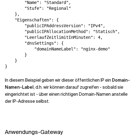
"Name"
:
"Standard"
,
"Stufe"
:
"Regional"
},
"Eigenschaften"
:
{
"publicIPAddressVersion"
:
"IPv4"
,
"publicIPAllocationMethod"
:
"Statisch"
,
"LeerlaufZeitlimitInMinuten"
:
4
,
"dnsSettings"
:
{
"domainNameLabel"
:
"nginx-demo"
}
}
}
In diesem Beispiel geben wir dieser öffentlichen IP ein
Domain-
Namen-Label
, d.h. wir können darauf zugreifen - sobald sie
eingerichtet ist - über einen richtigen Domain-Namen anstelle
der IP-Adresse selbst.
Anwendungs-Gateway