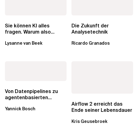
Sie können KI alles
Die Zukunft der
fragen. Warum also
Analysetechnik
lohnen sich Schulungen
Lysanne van Beek
Ricardo Granados
noch?
Von Datenpipelines zu
agentenbasierten
Workflows: Ein Wandel im
Airflow 2 erreicht das
Yannick Bosch
Analytics...
Ende seiner Lebensdauer
Kris Geusebroek