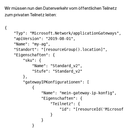
Wir müssen nun den Datenverkehr vom öffentlichen Teilnetz
zum privaten Teilnetz leiten:
{
"Typ"
:
"Microsoft.Network/applicationGateways"
,
"apiVersion"
:
"2019-08-01"
,
"Name"
:
"my-ag"
,
"Standort"
:
"[resourceGroup().location]"
,
"Eigenschaften"
:
{
"sku"
:
{
"Name"
:
"Standard_v2"
,
"Stufe"
:
"Standard_v2"
},
"gatewayIPKonfigurationen"
:
[
{
"Name"
:
"mein-gateway-ip-konfig"
,
"Eigenschaften"
:
{
"Teilnetz"
:
{
"id"
:
"[resourceId('Microsoft.
}
}
}