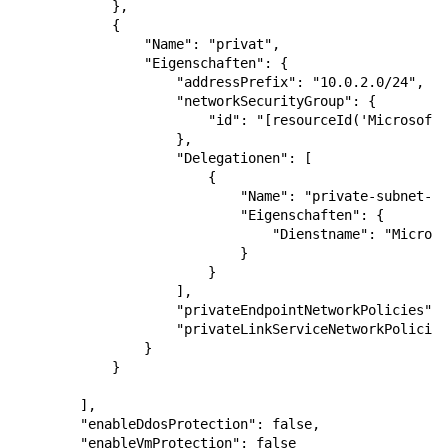
},
{
"Name"
:
"privat"
,
"Eigenschaften"
:
{
"addressPrefix"
:
"10.0.2.0/24"
,
"networkSecurityGroup"
:
{
"id"
:
"[resourceId('Microsoft.
},
"Delegationen"
:
[
{
"Name"
:
"private-subnet-de
"Eigenschaften"
:
{
"Dienstname"
:
"Microso
}
}
],
"privateEndpointNetworkPolicies"
:
"privateLinkServiceNetworkPolicies
}
}
],
"enableDdosProtection"
:
false
,
"enableVmProtection"
:
false