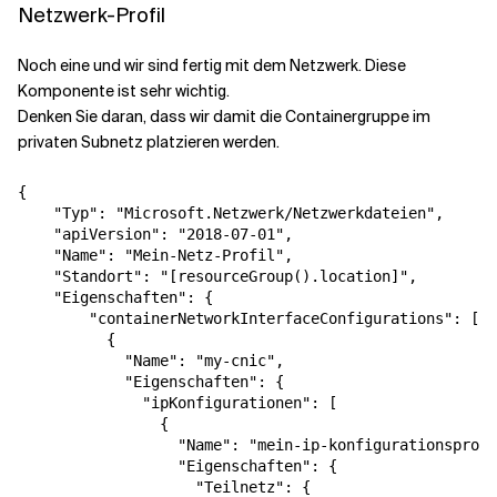
Netzwerk-Profil
Noch eine und wir sind fertig mit dem Netzwerk. Diese
Komponente ist sehr wichtig.
Denken Sie daran, dass wir damit die Containergruppe im
privaten Subnetz platzieren werden.
{
"Typ"
:
"Microsoft.Netzwerk/Netzwerkdateien"
,
"apiVersion"
:
"2018-07-01"
,
"Name"
:
"Mein-Netz-Profil"
,
"Standort"
:
"[resourceGroup().location]"
,
"Eigenschaften"
:
{
"containerNetworkInterfaceConfigurations"
:
[
{
"Name"
:
"my-cnic"
,
"Eigenschaften"
:
{
"ipKonfigurationen"
:
[
{
"Name"
:
"mein-ip-konfigurationsprofi
"Eigenschaften"
:
{
"Teilnetz"
:
{