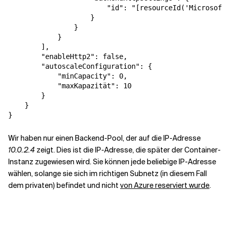
"id"
:
"[resourceId('Microsoft.
}
}
}
],
"enableHttp2"
:
false
,
"autoscaleConfiguration"
:
{
"minCapacity"
:
0
,
"maxKapazität"
:
10
}
}
}
Wir haben nur einen Backend-Pool, der auf die IP-Adresse
10.0.2.4
zeigt. Dies ist die IP-Adresse, die später der Container-
Instanz zugewiesen wird. Sie können jede beliebige IP-Adresse
wählen, solange sie sich im richtigen Subnetz (in diesem Fall
dem privaten) befindet und nicht
von Azure reserviert wurde
.