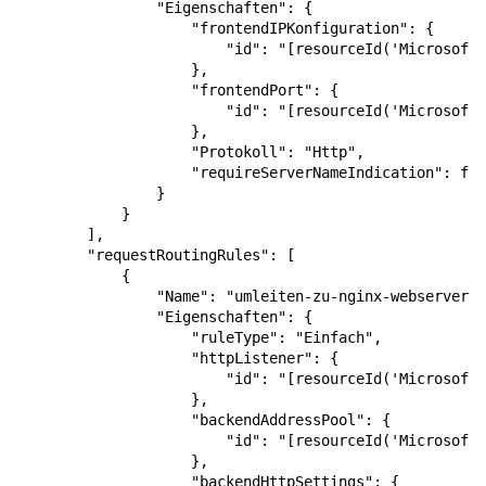
"Eigenschaften"
:
{
"frontendIPKonfiguration"
:
{
"id"
:
"[resourceId('Microsoft.
},
"frontendPort"
:
{
"id"
:
"[resourceId('Microsoft.
},
"Protokoll"
:
"Http"
,
"requireServerNameIndication"
:
fal
}
}
],
"requestRoutingRules"
:
[
{
"Name"
:
"umleiten-zu-nginx-webserver"
,
"Eigenschaften"
:
{
"ruleType"
:
"Einfach"
,
"httpListener"
:
{
"id"
:
"[resourceId('Microsoft.
},
"backendAddressPool"
:
{
"id"
:
"[resourceId('Microsoft.
},
"backendHttpSettings"
:
{