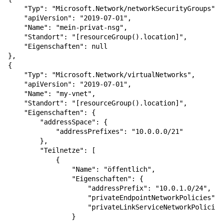
"Typ"
:
"Microsoft.Network/networkSecurityGroups"
,
"apiVersion"
:
"2019-07-01"
,
"Name"
:
"mein-privat-nsg"
,
"Standort"
:
"[resourceGroup().location]"
,
"Eigenschaften"
:
null
}
,
{
"Typ"
:
"Microsoft.Network/virtualNetworks"
,
"apiVersion"
:
"2019-07-01"
,
"Name"
:
"my-vnet"
,
"Standort"
:
"[resourceGroup().location]"
,
"Eigenschaften"
:
{
"addressSpace"
:
{
"addressPrefixes"
:
"10.0.0.0/21"
},
"Teilnetze"
:
[
{
"Name"
:
"öffentlich"
,
"Eigenschaften"
:
{
"addressPrefix"
:
"10.0.1.0/24"
,
"privateEndpointNetworkPolicies"
:
"privateLinkServiceNetworkPolicies
}