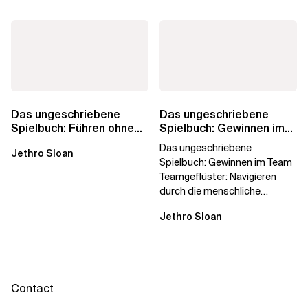
Das ungeschriebene
Das ungeschriebene
Spielbuch: Führen ohne
Spielbuch: Gewinnen im
Titel
Team
Das ungeschriebene
Jethro Sloan
Spielbuch: Gewinnen im Team
Teamgeflüster: Navigieren
durch die menschliche
Dynamik, auf die Sie niemand
Jethro Sloan
vorbereitet hat „Wir...
Contact