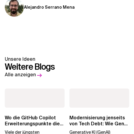
Alejandro Serrano Mena
Unsere Ideen
Weitere Blogs
Alle anzeigen
Wo die GitHub Copilot
Modernisierung jenseits
Erweiterungspunkte die
von Tech Debt: Wie GenAI
Governance brechen
die
Viele der jüngsten
Generative KI (GenAI)