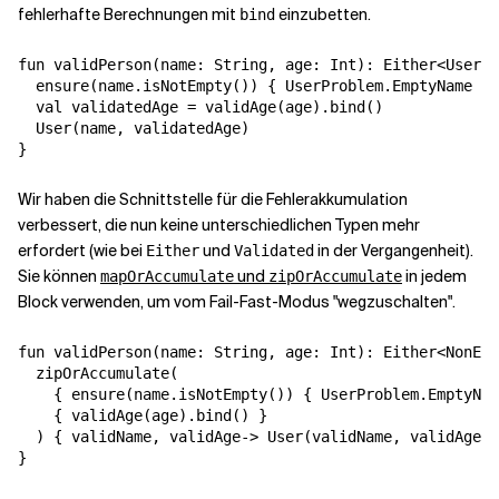
fehlerhafte Berechnungen mit
einzubetten.
bind
fun validPerson(name: String, age: Int): Either<UserPr
  ensure(name.isNotEmpty()) { UserProblem.EmptyName }

  val validatedAge = validAge(age).bind()

  User(name, validatedAge)

}
Wir haben die Schnittstelle für die Fehlerakkumulation
verbessert, die nun keine unterschiedlichen Typen mehr
erfordert (wie bei
und
in der Vergangenheit).
Either
Validated
Sie können
und
in jedem
mapOrAccumulate
zipOrAccumulate
Block verwenden, um vom Fail-Fast-Modus "wegzuschalten".
fun validPerson(name: String, age: Int): Either<NonEmp
  zipOrAccumulate(

    { ensure(name.isNotEmpty()) { UserProblem.EmptyNam
    { validAge(age).bind() }

  ) { validName, validAge-> User(validName, validAge) 
}