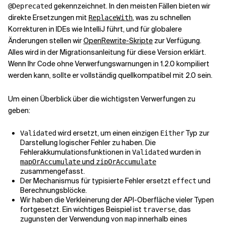
gekennzeichnet. In den meisten Fällen bieten wir
@Deprecated
direkte Ersetzungen mit
, was zu schnellen
ReplaceWith
Korrekturen in IDEs wie IntelliJ führt, und für globalere
Änderungen stellen wir
OpenRewrite-Skripte
zur Verfügung.
Alles wird in der
Migrationsanleitung
für diese Version erklärt.
Wenn Ihr Code ohne Verwerfungswarnungen in 1.2.0 kompiliert
werden kann, sollte er vollständig quellkompatibel mit 2.0 sein.
Um einen Überblick über die wichtigsten Verwerfungen zu
geben:
wird ersetzt, um einen einzigen
Typ zur
Validated
Either
Darstellung logischer Fehler zu haben. Die
Fehlerakkumulationsfunktionen in
wurden in
Validated
und
mapOrAccumulate
zipOrAccumulate
zusammengefasst.
Der Mechanismus für typisierte Fehler ersetzt
und
effect
Berechnungsblöcke.
Wir haben die Verkleinerung der API-Oberfläche vieler Typen
fortgesetzt. Ein wichtiges Beispiel ist
, das
traverse
zugunsten der Verwendung von
innerhalb eines
map