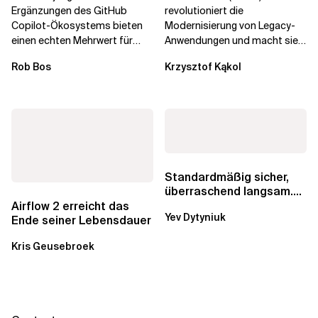
Unternehmenstransformatio
Ergänzungen des GitHub
revolutioniert die
Copilot-Ökosystems bieten
Modernisierung von Legacy-
einen echten Mehrwert für
Anwendungen und macht sie
einzelne Entwickler, erweitern
schneller und kostengünstiger.
Rob Bos
Krzysztof Kąkol
aber auch die...
Durch die Automatisierung...
Standardmäßig sicher,
überraschend langsam.
Was AWS vergessen hat,
Airflow 2 erreicht das
Yev Dytyniuk
über die RDS...
Ende seiner Lebensdauer
Kris Geusebroek