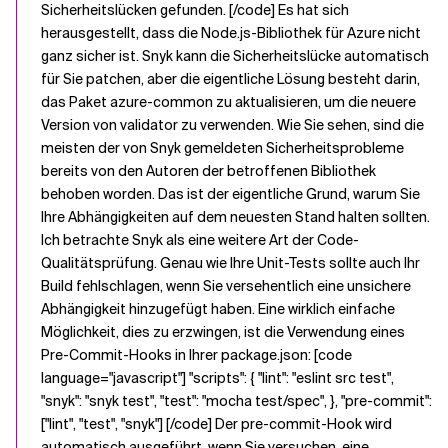
Sicherheitslücken gefunden. [/code] Es hat sich
herausgestellt, dass die Node.js-Bibliothek für Azure nicht
ganz sicher ist. Snyk kann die Sicherheitslücke automatisch
für Sie patchen, aber die eigentliche Lösung besteht darin,
das Paket azure-common zu aktualisieren, um die neuere
Version von validator zu verwenden. Wie Sie sehen, sind die
meisten der von Snyk gemeldeten Sicherheitsprobleme
bereits von den Autoren der betroffenen Bibliothek
behoben worden. Das ist der eigentliche Grund, warum Sie
Ihre Abhängigkeiten auf dem neuesten Stand halten sollten.
Ich betrachte Snyk als eine weitere Art der Code-
Qualitätsprüfung. Genau wie Ihre Unit-Tests sollte auch Ihr
Build fehlschlagen, wenn Sie versehentlich eine unsichere
Abhängigkeit hinzugefügt haben. Eine wirklich einfache
Möglichkeit, dies zu erzwingen, ist die Verwendung eines
Pre-Commit-Hooks in Ihrer package.json: [code
language="javascript"] "scripts": { "lint": "eslint src test",
"snyk": "snyk test", "test": "mocha test/spec", }, "pre-commit":
["lint", "test", "snyk"] [/code] Der pre-commit-Hook wird
automatisch ausgeführt, wenn Sie versuchen, eine