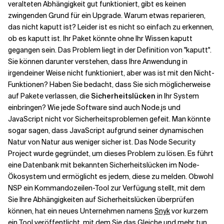
veralteten Abhängigkeit gut funktioniert, gibt es keinen
zwingenden Grund für ein Upgrade. Warum etwas reparieren,
das nicht kaputt ist? Leider ist es nicht so einfach zu erkennen,
ob es kaputt ist. Ihr Paket könnte ohne Ihr Wissen kaputt
gegangen sein. Das Problem liegt in der Definition von "kaputt".
Sie können darunter verstehen, dass Ihre Anwendung in
irgendeiner Weise nicht funktioniert, aber was ist mit den Nicht-
Funktionen? Haben Sie bedacht, dass Sie sich möglicherweise
auf Pakete verlassen, die
Sicherheitslücken
in Ihr System
einbringen? Wie jede Software sind auch Node.js und
JavaScript nicht vor Sicherheitsproblemen gefeit. Man könnte
sogar sagen, dass JavaScript aufgrund seiner dynamischen
Natur von Natur aus weniger sicher ist. Das Node Security
Project wurde gegründet, um dieses Problem zu lösen. Es führt
eine Datenbank mit bekannten Sicherheitslücken im Node-
Ökosystem und ermöglicht es jedem, diese zu melden. Obwohl
NSP ein Kommandozeilen-Tool zur Verfügung stellt, mit dem
Sie Ihre Abhängigkeiten auf Sicherheitslücken überprüfen
können, hat ein neues Unternehmen namens
Snyk
vor kurzem
ein Tool veröffentlicht, mit dem Sie das Gleiche und mehr tun