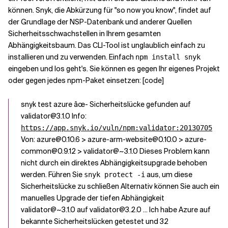
können. Snyk, die Abkürzung für "so now you know", findet auf
der Grundlage der NSP-Datenbank und anderer Quellen
Sicherheitsschwachstellen in Ihrem gesamten
Abhängigkeitsbaum. Das CLI-Tool ist unglaublich einfach zu
installieren und zu verwenden. Einfach
npm install snyk
eingeben und los geht's. Sie können es gegen Ihr eigenes Projekt
oder gegen jedes npm-Paket einsetzen: [code]
snyk test azure âœ- Sicherheitslücke gefunden auf
validator@3.1.0 Info:
https://app.snyk.io/vuln/npm:validator:20130705
Von: azure@0.10.6 > azure-arm-website@0.10.0 > azure-
common@0.9.12 > validator@~3.1.0 Dieses Problem kann
nicht durch ein direktes Abhängigkeitsupgrade behoben
werden. Führen Sie
aus, um diese
snyk protect -i
Sicherheitslücke zu schließen Alternativ können Sie auch ein
manuelles Upgrade der tiefen Abhängigkeit
validator@~3.1.0 auf validator@3.2.0 ... Ich habe Azure auf
bekannte Sicherheitslücken getestet und 32