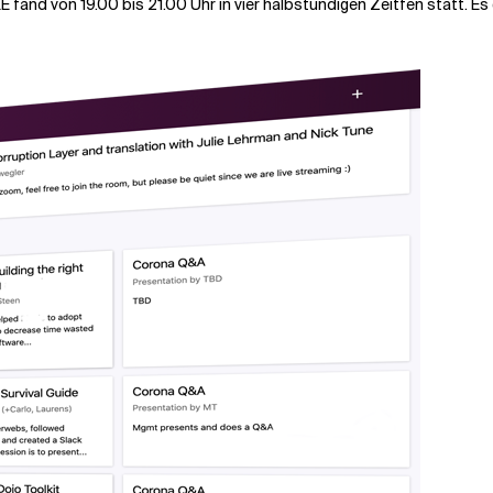
KE fand von 19.00 bis 21.00 Uhr in vier halbstündigen Zeitfen statt