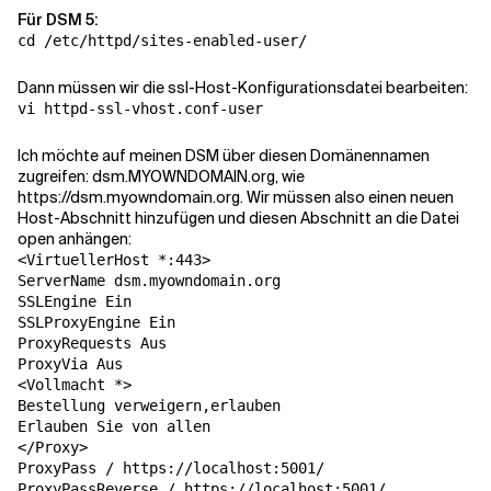
Für DSM 5:
cd /etc/httpd/sites-enabled-user/
Verwandte Themen
Dann müssen wir die ssl-Host-Konfigurationsdatei bearbeiten:
vi httpd-ssl-vhost.conf-user
Ich möchte auf meinen DSM über diesen Domänennamen
zugreifen: dsm.MYOWNDOMAIN.org, wie
https://dsm.myowndomain.org. Wir müssen also einen neuen
Host-Abschnitt hinzufügen und diesen Abschnitt an die Datei
open anhängen:
<VirtuellerHost *:443>

ServerName dsm.myowndomain.org

SSLEngine Ein

SSLProxyEngine Ein

ProxyRequests Aus

ProxyVia Aus

<Vollmacht *>

Bestellung verweigern,erlauben

Erlauben Sie von allen

</Proxy>

ProxyPass / https://localhost:5001/

ProxyPassReverse / https://localhost:5001/
