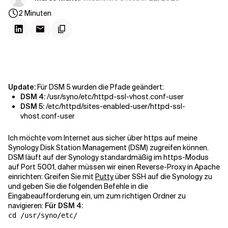
Kontextdateien
2
Minuten
Update:
Für DSM 5 wurden die Pfade geändert:
DSM 4:
/usr/syno/etc/httpd-ssl-vhost.conf-user
DSM 5:
/etc/httpd/sites-enabled-user/httpd-ssl-
vhost.conf-user
Ich möchte vom Internet aus sicher über https auf meine
Synology Disk Station Management (DSM) zugreifen können.
DSM läuft auf der Synology standardmäßig im https-Modus
auf Port 5001, daher müssen wir einen Reverse-Proxy in Apache
einrichten: Greifen Sie mit
Putty
über SSH auf die Synology zu
und geben Sie die folgenden Befehle in die
Eingabeaufforderung ein, um zum richtigen Ordner zu
navigieren:
Für DSM 4:
cd /usr/syno/etc/