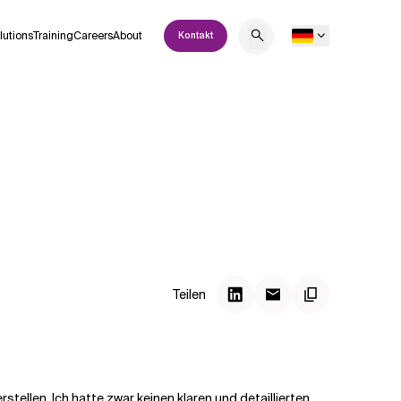
lutions
Training
Careers
About
Kontakt
Teilen
rstellen. Ich hatte zwar keinen klaren und detaillierten