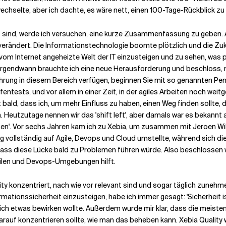
 wechselte, aber ich dachte, es wäre nett, einen 100-Tage-Rückblick zu
aut sind, werde ich versuchen, eine kurze Zusammenfassung zu geben.
 verändert. Die Informationstechnologie boomte plötzlich und die Zuku
 vom Internet angeheizte Welt der IT einzusteigen und zu sehen, was 
. Irgendwann brauchte ich eine neue Herausforderung und beschloss,
ahrung in diesem Bereich verfügen, beginnen Sie mit so genannten Pen
entests, und vor allem in einer Zeit, in der agiles Arbeiten noch weit
 bald, dass ich, um mehr Einfluss zu haben, einen Weg finden sollte, 
utzutage nennen wir das 'shift left', aber damals war es bekannt als
nten'. Vor sechs Jahren kam ich zu Xebia, um zusammen mit Jeroen W
ung vollständig auf Agile, Devops und Cloud umstellte, während sich 
dass diese Lücke bald zu Problemen führen würde. Also beschlossen w
gilen und Devops-Umgebungen hilft.
y konzentriert, nach wie vor relevant sind und sogar täglich zunehme
mationssicherheit einzusteigen, habe ich immer gesagt: 'Sicherheit is
ich etwas bewirken wollte. Außerdem wurde mir klar, dass die meisten
rauf konzentrieren sollte, wie man das beheben kann. Xebia Quality 