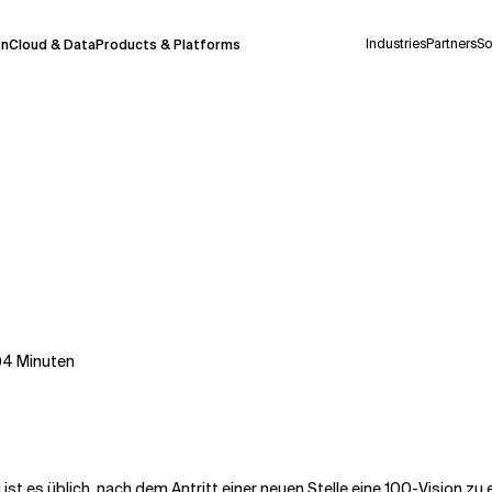
Industries
Partners
So
on
Cloud & Data
Products & Platforms
derzeit in einem Pilotprogramm und wird noch
uf Deutsch generiert werden, können einige
auigkeit, aber gelegentlich können Fehler
ionen, bevor Sie Entscheidungen treffen oder
4
Minuten
Kontextdateien
 ist es üblich, nach dem Antritt einer neuen Stelle eine 100-Vision zu e