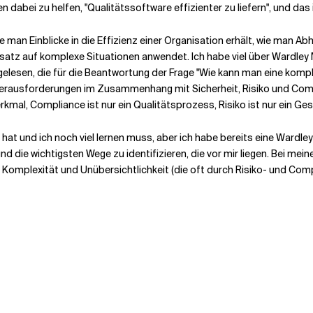
 dabei zu helfen, "Qualitätssoftware effizienter zu liefern", und das
e man Einblicke in die Effizienz einer Organisation erhält, wie man Ab
atz auf komplexe Situationen anwendet. Ich habe viel über Wardley
lesen, die für die Beantwortung der Frage "Wie kann man eine komplex
rausforderungen im Zusammenhang mit Sicherheit, Risiko und Compl
merkmal, Compliance ist nur ein Qualitätsprozess, Risiko ist nur ein G
hat und ich noch viel lernen muss, aber ich habe bereits eine Wardley-
die wichtigsten Wege zu identifizieren, die vor mir liegen. Bei mein
e Komplexität und Unübersichtlichkeit (die oft durch Risiko- und Com