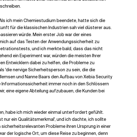
 schreiben.
 Als ich mein Chemiestudium beendete, hatte sich die
nft für die klassischen Industrien sah viel düsterer aus.
passieren würde. Mein erster Job war der eines
 mich auf das Testen der Anwendungssicherheit zu
etrationstests, und ich merkte bald, dass das nicht
gehend ein Experiment war, würden die meisten Ihrer
den Entwicklern dabei zu helfen, die Probleme zu
 'die nervige Sicherheitsperson zu sein, die die
illemsen und Nanne Baars den Aufbau von Xebia Security
die Informationssicherheit immer noch in den Schlössern
ir, eine eigene Abteilung aufzubauen, die Kunden bei
n, habe ich mich wieder einmal unterfordert gefühlt.
t nur ein Qualitätsmerkmal', und ich dachte, ich sollte
 sicherheitsrelevanten Probleme ihren Ursprung in einer
war der logische Ort, um diese Reise zu beginnen, denn