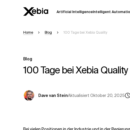
Artificial Intelligence
Intelligent Automati
Home
Blog
100 Tage bei Xebia Quality
Ai
Übersicht
Diese KI-Suchassistenz befindet sich 
weiterentwickelt. Die Antworten, die a
Blog
Sekunden dauern. Wir streben nach Gen
auftreten.
100 Tage bei Xebia Quality
Bitte überprüfen Sie wichtige Informat
kontaktieren Sie uns
direkt.
Aktualisiert
Oktober 20, 2025
Dave van Stein
Antwort
Bei vielen Positionen in der Industrie und in der Regierung