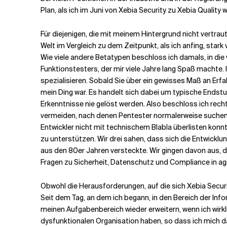
Plan, als ich im Juni von Xebia Security zu Xebia Quality
Verwandte Themen
Für diejenigen, die mit meinem Hintergrund nicht vertr
Welt im Vergleich zu dem Zeitpunkt, als ich anfing, stark
Wie viele andere Betatypen beschloss ich damals, in die
Funktionstesters, der mir viele Jahre lang Spaß machte
spezialisieren. Sobald Sie über ein gewisses Maß an Erf
mein Ding war. Es handelt sich dabei um typische Endstuf
Erkenntnisse nie gelöst werden. Also beschloss ich recht
vermeiden, nach denen Pentester normalerweise suchen. He
Entwickler nicht mit technischem Blabla überlisten kon
zu unterstützen. Wir drei sahen, dass sich die Entwickl
aus den 80er Jahren versteckte. Wir gingen davon aus, 
Fragen zu Sicherheit, Datenschutz und Compliance in a
Obwohl die Herausforderungen, auf die sich Xebia Securit
Seit dem Tag, an dem ich begann, in den Bereich der Infor
meinen Aufgabenbereich wieder erweitern, wenn ich wirkl
dysfunktionalen Organisation haben, so dass ich mich da