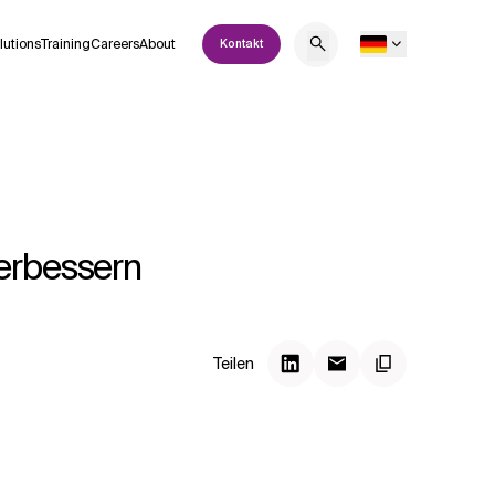
lutions
Training
Careers
About
Kontakt
erbessern
Teilen