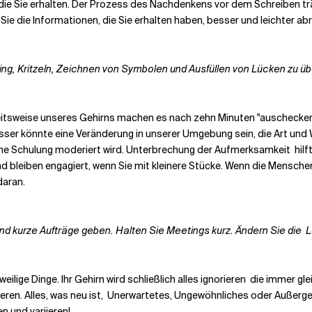
die Sie erhalten. Der Prozess des Nachdenkens vor dem Schreiben trä
ie die Informationen, die Sie erhalten haben, besser und leichter a
ping, Kritzeln, Zeichnen von Symbolen und Ausfüllen von Lücken zu ü
rbeitsweise unseres Gehirns machen
es nach zehn Minuten "auschecke
er könnte eine Veränderung in unserer Umgebung sein, die Art und We
 eine Schulung moderiert wird. Unterbrechung der Aufmerksamkeit
hil
d bleiben
engagiert, wenn Sie mit
kleinere Stücke. Wenn die Mensch
daran.
und kurze Aufträge geben.
Halten Sie Meetings kurz. Ändern Sie die
L
ilige Dinge. Ihr Gehirn wird schließlich alles ignorieren
die immer gle
ren. Alles, was neu ist,
Unerwartetes, Ungewöhnliches oder Außerge
n und variieren!