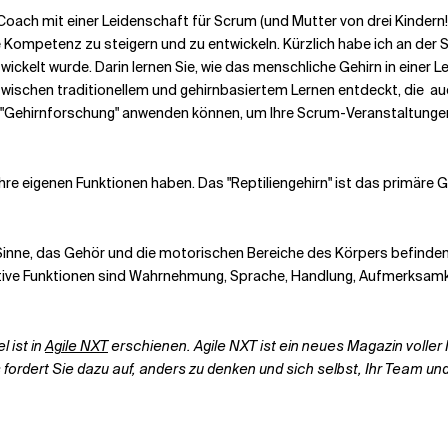
 Coach mit einer Leidenschaft für Scrum (und Mutter von drei Kindern!
 Kompetenz zu steigern und zu entwickeln. Kürzlich habe ich an der 
ckelt wurde. Darin lernen Sie, wie das menschliche Gehirn in einer
 zwischen traditionellem und gehirnbasiertem Lernen entdeckt, die
au
e "Gehirnforschung" anwenden können, um Ihre Scrum-Veranstaltungen 
 ihre eigenen Funktionen haben. Das "Reptiliengehirn" ist das primäre
 Sinne, das Gehör
und die motorischen Bereiche des Körpers befinden
itive Funktionen sind Wahrnehmung, Sprache, Handlung, Aufmerksamke
l ist in
Agile NXT
erschienen. Agile NXT ist ein neues Magazin voller I
s fordert Sie dazu auf, anders zu denken und sich selbst, Ihr Team u
.