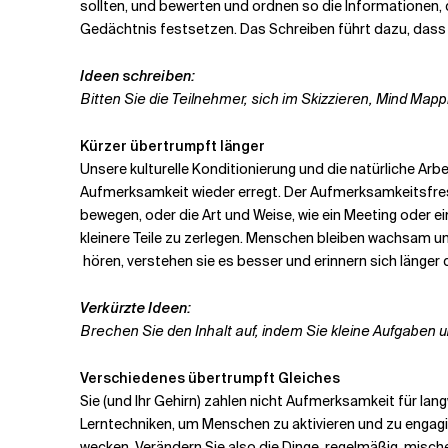
sollten, und bewerten und ordnen so die Informationen, 
Gedächtnis festsetzen. Das Schreiben führt dazu, dass S
Ideen schreiben:
Bitten Sie die Teilnehmer, sich im Skizzieren, Mind Map
Kürzer übertrumpft länger
Unsere kulturelle Konditionierung und die natürliche A
Aufmerksamkeit wieder erregt.
Der Aufmerksamkeitsfress
bewegen, oder die Art und Weise, wie ein Meeting oder
kleinere Teile zu zerlegen.
Menschen bleiben wachsam un
hören, verstehen sie es besser und erinnern sich länger 
Verkürzte Ideen:
Brechen Sie den Inhalt auf, indem Sie kleine Aufgaben 
Verschiedenes übertrumpft Gleiches
Sie (und Ihr Gehirn) zahlen nicht
Aufmerksamkeit für langwe
Lerntechniken, um Menschen zu aktivieren und zu engagie
wecken. Verändern Sie also die Dinge
regelmäßig, mische