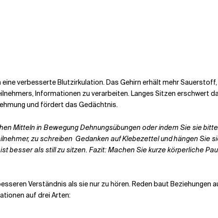
 eine verbesserte Blutzirkulation. Das Gehirn erhält mehr Sauerstoff
Teilnehmers, Informationen zu verarbeiten. Langes Sitzen erschwert d
nehmung und fördert das Gedächtnis.
chen Mitteln in Bewegung
Dehnungsübungen oder indem Sie sie bitten
 Teilnehmer, zu schreiben
Gedanken auf Klebezettel und hängen Sie si
 besser als still zu sitzen. Fazit: Machen Sie kurze körperliche Pau
 besseren Verständnis
als sie nur zu hören.
Reden baut Beziehungen au
mationen
auf drei Arten: