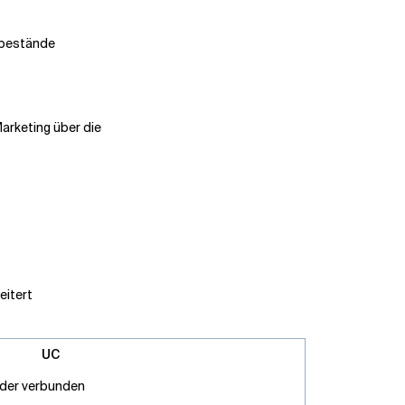
rbestände
arketing über die
eitert
UC
ander verbunden