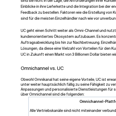
sind sie nicht in der Lage, die Anforderungen ihrer Kunden 
Einblicke in ihre Lieferkette und die Integration bei der
Feedback zu bestellen. Faktoren wie die Erstellung von
sind für die meisten Einzelhändler nach wie vor unverbu
UC geht einen Schritt weiter als Omni-Channel und nutzt
kundenorientiertes Ökosystem aufzubauen. Es konzentr
Auftragsabwicklung bis hin zur Nachbetreuung. Einzelh
Lösungen, da diese eine Vielzahl von Vorteilen für den K
UC in Zukunft einen Markt von 3 Billionen Dollar bieten wir
Omnichannel vs. UC
Obwohl Omnikanal hat seine eigene Vorteile, UC ist erw
unter weiter hauptsächlich fällig zu seine Fähigkeit zu 
Anpassungen und personalisierte Dienstleistungen für s
über Omnichannel sind die folgenden:
Omnichannel-Platt
Alle Vertriebskanäle sind nicht miteinander verbun