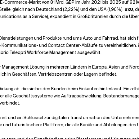
ische E-Commerce-Markt von 81 Mrd. GBP im Jahr 2021 bis 2025 auf 92 
telle, gleich nach Deutschland (2,22%) und den USA (1,96%).
8x8
, 
unications as a Service), expandiert in Großbritannien durch die Ü
Dienstleistungen und Produkte rund ums Auto und Fahrrad, hat sich f
ommunikations- und Contact Center-Abläufe zu vereinheitlichen. 8x
alabrio Teleopti Workforce Management ausgewählt.
r Management Lösung in mehreren Ländern in Europa, Asien und Norda
ich in Geschäften, Vertriebszentren oder Lagern befindet.
kung ab, die sie bei den Kunden beim Einkaufen hinterlässt. Einzelh
, der alle Geschäftssysteme wie Auftragsabwicklung, Bestandsma
verbindet.
winnt und ein Schlüssel zur digitalen Transformation des Unternehm
re und futuristischere Plattform, die alle Kanäle und Abteilungen des