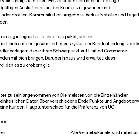
vollständig zu erfüllen. Einzelhändler sind nicht in der Lage,
 endgültigen Auslieferung an den Kunden zu gewinnen und
 Kundenprofilen, Kommunikation, Angebote, Verkaufsstellen und Lage
nden.
 ein eng integriertes Technologiepaket, um ein
iert sich auf den gesamten Lebenszyklus der Kundenbindung: vom M
ändler verlagern daher ihren Schwerpunkt auf Unified Commerce
unden mit sich bringen. Darüber hinaus wird erwartet, dass
d, den es zu erobern gilt.
artet zu sein angenommen von Die meisten von die Einzelhändler
vereinheitlichen Daten über verschiedene Ende Punkte und Angebot erw
eine Kunden. Hauptunterschied für die Präferenz von UC
form
den
Alle Vertriebskanäle sind mitein