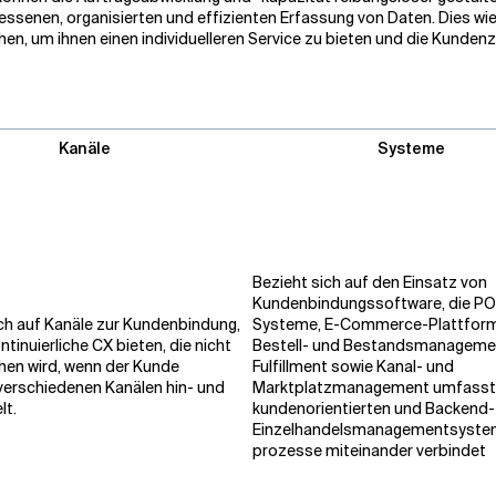
ssenen, organisierten und effizienten Erfassung von Daten. Dies wi
en, um ihnen einen individuelleren Service zu bieten und die Kunden
Kanäle
Systeme
Bezieht sich auf den Einsatz von
Kundenbindungssoftware, die P
ch auf Kanäle zur Kundenbindung,
Systeme, E-Commerce-Plattfor
ntinuierliche CX bieten, die nicht
Bestell- und Bestandsmanageme
hen wird, wenn der Kunde
Fulfillment sowie Kanal- und
verschiedenen Kanälen hin- und
Marktplatzmanagement umfasst 
lt.
kundenorientierten und Backend-
Einzelhandelsmanagementsystem
prozesse miteinander verbindet