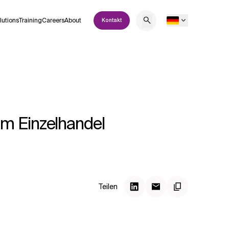
lutions
Training
Careers
About
Kontakt
im Einzelhandel
Teilen