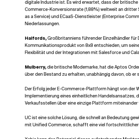
digitale Industrie ist. Es wird erwartet, dass der brit
Commerce-Konversionsrate (1,88%) weltweit an dritter S
as a Service) und ECaaS-Dienstleister (Enterprise Comm
Niederlassungen.
Halfords,
Großbritanniens führender Einzelhändler für 
Kommunikationsprodukt von 8x8 entschieden, um seine K
Flexibilität und der Integrationen mit Salesforce und C
Mulberry,
die britische Modemarke, hat die Aptos Orde
über den Bestand zu erhalten, unabhängig davon, ob er s
Der Erfolg jeder E-Commerce-Plattform hängt von der Wir
Implementierung eines einheitlichen Handelsansatzes
Verkaufsstellen über eine einzige Plattform miteinander 
UC ist eine solche Lösung, die schnell an Bedeutung ge
mit Unified Commerce, schafft eine viel fortschrittliche