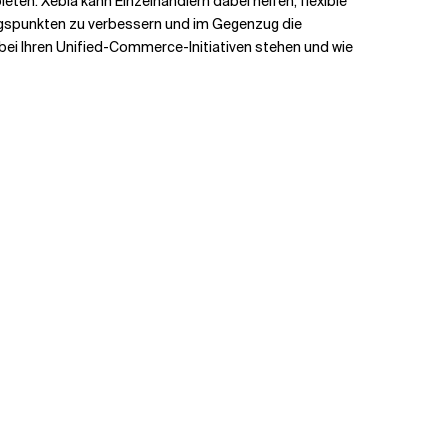
en. Xebia kann Einzelhändlern dabei helfen, flexible
ungspunkten zu verbessern und im Gegenzug die
bei Ihren Unified-Commerce-Initiativen stehen und wie