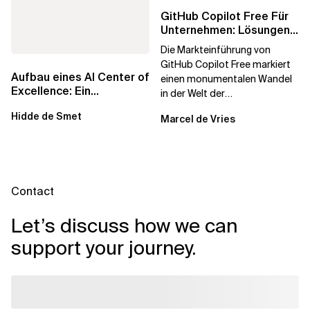
GitHub Copilot Free Für
Unternehmen: Lösungen
Für Eine Sichere Und
Die Markteinführung von
Konforme...
GitHub Copilot Free markiert
Aufbau eines AI Center of
einen monumentalen Wandel
Excellence: Ein
in der Welt der
strategisches Handbuch
Softwareentwicklung. Indem
Hidde de Smet
für...
Marcel de Vries
GitHub dieses...
Contact
Let’s discuss how we can
support your journey.