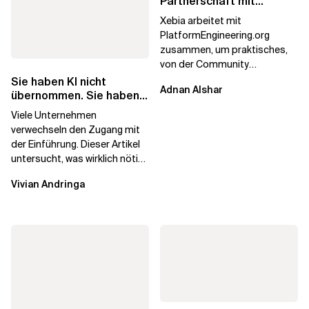
Partnerschaft mit
PlatformEngineering.org
Xebia arbeitet mit
PlatformEngineering.org
zusammen, um praktisches,
von der Community
betriebenes Plattform-
Sie haben KI nicht
Adnan Alshar
Engineering voranzutreiben,
übernommen. Sie haben
wobei der...
Lizenzen gekauft.
Viele Unternehmen
verwechseln den Zugang mit
der Einführung. Dieser Artikel
untersucht, was wirklich nötig
ist, um KI-Investitionen in
Vivian Andringa
Wirkung...