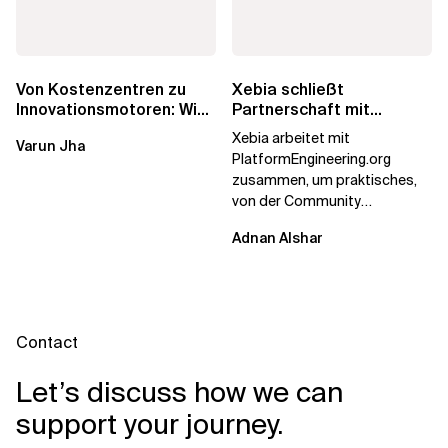
Von Kostenzentren zu
Xebia schließt
Innovationsmotoren: Wie
Partnerschaft mit
die europäischen GCCs
PlatformEngineering.org
Xebia arbeitet mit
Varun Jha
umgeschrieben...
PlatformEngineering.org
zusammen, um praktisches,
von der Community
betriebenes Plattform-
Adnan Alshar
Engineering voranzutreiben,
wobei der...
Contact
Let’s discuss how we can
support your journey.