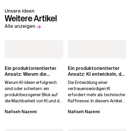
Unsere Ideen
Weitere Artikel
Alle anzeigen
Ein produktorientierter
Ein produktorientierter
Ansatz: Warum die
Ansatz: KI entwickeln, der
Machbarkeit von KI
die Menschen vertrauen
Warum KI-Ideen erfolgreich
Die Entwicklung einer
darüber...
sind oder scheitern: ein
vertrauenswürdigen KI
produktbezogener Blick auf
erfordert mehr als technische
die Machbarkeit von KI und die
Raffinesse. In diesem Artikel
Bereitschaft, Daten zu
erfahren Sie, warum die
Nafiseh Nazemi
Nafiseh Nazemi
verarbeiten, und...
Begehrlichkeit von KI...