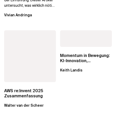
der Einführung. Dieser Artikel
untersucht, was wirklich nötig
ist, um KI-Investitionen in
Vivian Andringa
Wirkung...
Momentum in Bewegung:
KI-Innovation,
Markteinfluss und die
Keith Landis
Macht der...
AWS re:Invent 2025
Zusammenfassung
Walter van der Scheer