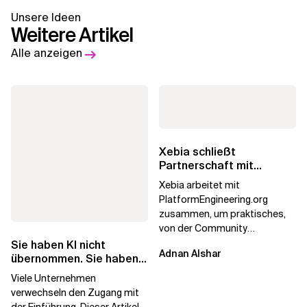
Unsere Ideen
Weitere Artikel
Alle anzeigen
Xebia schließt
Partnerschaft mit
PlatformEngineering.org
Xebia arbeitet mit
PlatformEngineering.org
zusammen, um praktisches,
von der Community
betriebenes Plattform-
Sie haben KI nicht
Adnan Alshar
Engineering voranzutreiben,
übernommen. Sie haben
wobei der...
Lizenzen gekauft.
Viele Unternehmen
verwechseln den Zugang mit