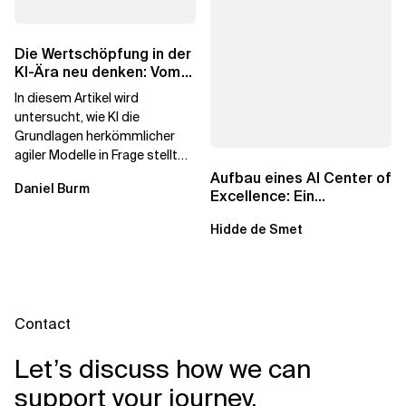
Die Wertschöpfung in der
KI-Ära neu denken: Vom
agilen Altbestand zu...
In diesem Artikel wird
untersucht, wie KI die
Grundlagen herkömmlicher
agiler Modelle in Frage stellt
und ein neu konzipiertes
Aufbau eines AI Center of
Daniel Burm
Betriebsmodell...
Excellence: Ein
strategisches Handbuch
Hidde de Smet
für...
Contact
Let’s discuss how we can
support your journey.