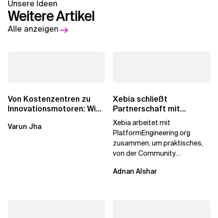
Unsere Ideen
Weitere Artikel
Alle anzeigen
Von Kostenzentren zu
Xebia schließt
Innovationsmotoren: Wie
Partnerschaft mit
die europäischen GCCs
PlatformEngineering.org
Xebia arbeitet mit
Varun Jha
umgeschrieben...
PlatformEngineering.org
zusammen, um praktisches,
von der Community
betriebenes Plattform-
Adnan Alshar
Engineering voranzutreiben,
wobei der...