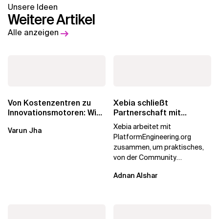
Unsere Ideen
Weitere Artikel
Alle anzeigen
Von Kostenzentren zu
Xebia schließt
Innovationsmotoren: Wie
Partnerschaft mit
die europäischen GCCs
PlatformEngineering.org
Xebia arbeitet mit
Varun Jha
umgeschrieben...
PlatformEngineering.org
zusammen, um praktisches,
von der Community
betriebenes Plattform-
Adnan Alshar
Engineering voranzutreiben,
wobei der...