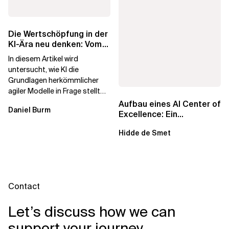
Die Wertschöpfung in der
KI-Ära neu denken: Vom
agilen Altbestand zu...
In diesem Artikel wird
untersucht, wie KI die
Grundlagen herkömmlicher
agiler Modelle in Frage stellt
und ein neu konzipiertes
Aufbau eines AI Center of
Daniel Burm
Betriebsmodell...
Excellence: Ein
strategisches Handbuch
Hidde de Smet
für...
Contact
Let’s discuss how we can
support your journey.