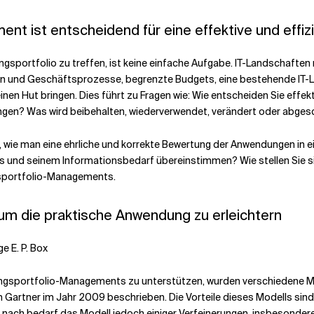
t ist entscheidend für eine effektive und effizi
portfolio zu treffen, ist keine einfache Aufgabe. IT-Landschaften 
und Geschäftsprozesse, begrenzte Budgets, eine bestehende IT-Land
en Hut bringen. Dies führt zu Fragen wie: Wie entscheiden Sie effekt
gen? Was wird beibehalten, wiederverwendet, verändert oder abges
 wie man eine ehrliche und korrekte Bewertung der Anwendungen in ei
s und seinem Informationsbedarf übereinstimmen? Wie stellen Sie si
sportfolio-Managements.
um die praktische Anwendung zu erleichtern
ge E. P. Box
sportfolio-Managements zu unterstützen, wurden verschiedene Mo
Gartner im Jahr 2009 beschrieben. Die Vorteile dieses Modells sind, 
ach bedarf das Modell jedoch einiger Verfeinerungen, insbesondere i