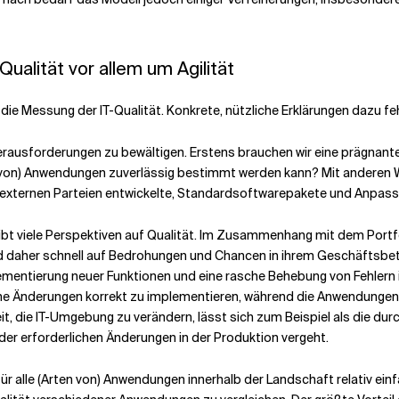
ualität vor allem um Agilität
die Messung der IT-Qualität. Konkrete, nützliche Erklärungen dazu fe
rausforderungen zu bewältigen. Erstens brauchen wir eine prägnante 
rten von) Anwendungen zuverlässig bestimmt werden kann? Mit anderen 
 externen Parteien entwickelte, Standardsoftwarepakete und Anpassu
 gibt viele Perspektiven auf Qualität. Im Zusammenhang mit dem Por
nd daher schnell auf Bedrohungen und Chancen in ihrem Geschäftsbetrie
lementierung neuer Funktionen und eine rasche Behebung von Fehlern in
liche Änderungen korrekt zu implementieren, während die Anwendungen
it, die IT-Umgebung zu verändern, lässt sich zum Beispiel als die dur
der erforderlichen Änderungen in der Produktion vergeht.
t für alle (Arten von) Anwendungen innerhalb der Landschaft relativ ei