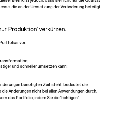
ser Metrik ist jedoch, dass sie nicht nur die Qualität
zesse, die an der Umsetzung der Veränderung beteiligt
zur Produktion' verkürzen.
ortfolios vor:
Transformation;
tiger und schneller umsetzen kann;
Änderungen benötigten Zeit steht, bedeutet die
e die Änderungen nicht bei allen Anwendungen durch,
rn das Portfolio, indem Sie die "richtigen"