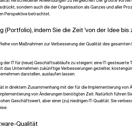
ität verschiedener Anwendungen zu vergleichen. Der größte Vorteil die
sdrückt, sondern auch die der Organisation als Ganzes und aller Pro
ren Perspektive betrachtet.
Portfolio), indem Sie die Zeit 'von der Idee bis 
e Reihe von Maßnahmen zur Verbesserung der Qualität des gesamten P
der IT für (neue) Geschäftsabläufe zu steigern: eine IT-gesteuerte 
t das Unternehmen zukünftige Verbesserungen gezielter, kostengüns
ernehmen darstellen, auslaufen lassen.
ität in direktem Zusammenhang mit der für die Implementierung von 
Implementierung von Änderungen benötigten Zeit. Natürlich führen Si
hen Geschäftswert, aber einer (zu) niedrigen IT-Qualität. Sie verbesse
ise.
ftware-Qualität