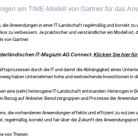
erungen am TIME-Modell von Gartner für das 
 Anwendungen in einer IT-Landschaft regelmäßig und korrekt zu vis
ios zu verbessern. Je praktischer und verständlicher ein Modell ist, d
ls von Gartner.
iederländischen IT-Magazin AG Connect.
Klicken Sie hier fü
häftsprozessen durch die IT und damit die Abhängigkeit eines Untern
weg haben Unternehmen hohe und weitreichende Investitionen in die 
ehmen eine (sehr) heterogene IT-Landschaft entstanden. Heterogen in
n Bezug auf Anbieter, Benutzergruppen und Prozesse der Anwendun
ens, die vorhandenen Anwendungen effektiv und effizient zu nutzen
tät, regelmäßig, korrekt und fair über die Zukunft des Anwendungspo
ihe von Thesen.