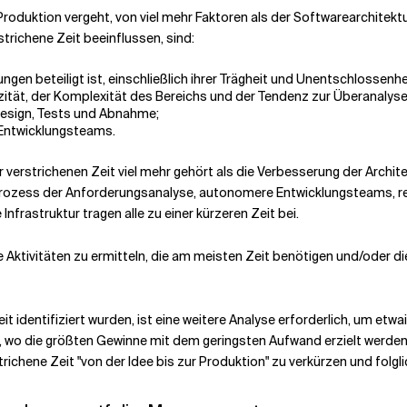
 zur Produktion vergeht, von viel mehr Faktoren als der Softwarearchi
strichene Zeit beeinflussen, sind:
ngen beteiligt ist, einschließlich ihrer Trägheit und Unentschlossenhe
zität, der Komplexität des Bereichs und der Tendenz zur Überanalyse
Design, Tests und Abnahme;
 Entwicklungsteams.
er verstrichenen Zeit viel mehr gehört als die Verbesserung der Arch
Prozess der Anforderungsanalyse, autonomere Entwicklungsteams, rei
nfrastruktur tragen alle zu einer kürzeren Zeit bei.
die Aktivitäten zu ermitteln, die am meisten Zeit benötigen und/oder 
it identifiziert wurden, ist eine weitere Analyse erforderlich, um et
st, wo die größten Gewinne mit dem geringsten Aufwand erzielt werd
richene Zeit "von der Idee bis zur Produktion" zu verkürzen und folgli