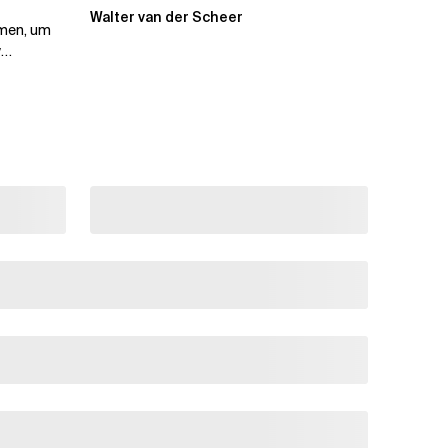
AWS European...
Walter van der Scheer
men, um
y
ing