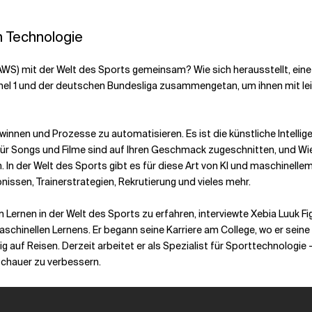
h Technologie
WS) mit der Welt des Sports gemeinsam? Wie sich herausstellt, ein
mel 1 und der deutschen Bundesliga zusammengetan, um ihnen mit lei
winnen und Prozesse zu automatisieren. Es ist die künstliche Intell
e für Songs und Filme sind auf Ihren Geschmack zugeschnitten, und W
 In der Welt des Sports gibt es für diese Art von KI und maschinelle
nissen, Trainerstrategien, Rekrutierung und vieles mehr.
 Lernen in der Welt des Sports zu erfahren, interviewte Xebia Luuk 
maschinellen Lernens. Er begann seine Karriere am College, wo er sei
ig auf Reisen. Derzeit arbeitet er als Spezialist für Sporttechnologie
schauer zu verbessern.