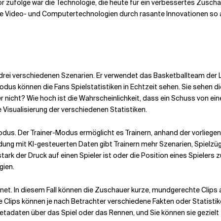
r zufolge war die Technologie, die heute für ein verbessertes Zuschau
die Video- und Computertechnologien durch rasante Innovationen so 
rei verschiedenen Szenarien. Er verwendet das Basketballteam der L.A
Modus können die Fans Spielstatistiken in Echtzeit sehen. Sie sehen d
er nicht? Wie hoch ist die Wahrscheinlichkeit, dass ein Schuss von e
Visualisierung der verschiedenen Statistiken.
-Modus. Der Trainer-Modus ermöglicht es Trainern, anhand der vorlieg
ung mit KI-gesteuerten Daten gibt Trainern mehr Szenarien, Spielzüg
ie stark der Druck auf einen Spieler ist oder die Position eines Spiel
gien.
et. In diesem Fall können die Zuschauer kurze, mundgerechte Clips a
 Clips können je nach Betrachter verschiedene Fakten oder Statistik
etadaten über das Spiel oder das Rennen, und Sie können sie gezielt 