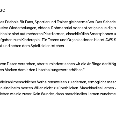
sse
s Erlebnis für Fans, Sportler und Trainer gleichermaßen. Das Seherl
klusive Wiederholungen, Videos, Rohmaterial oder sofortige neue digit
-Inhalte sind auf mehreren Plattformen, einschließlich Smartphones 
Aufgaben zum Kinderspiel. Für Teams und Organisationen bietet AWS
uf und neben dem Spielfeld entstehen.
von Daten verstehen, aber zumindest sehen wir die Anfänge der Mögl
en Marken damit den Unterhaltungswert erhöhen."
e Vielzahl menschlicher Verhaltensweisen zu erlernen, ermöglicht mas
en sind beim besten Willen nicht zu überblicken. Maschinelles Lerne
erleben wie nie zuvor. Kein Wunder, dass maschinelles Lernen zunehm