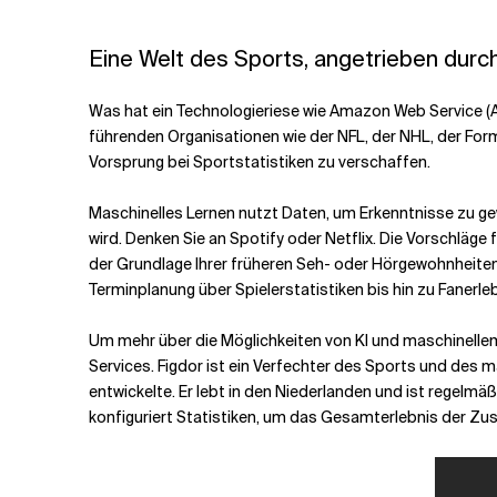
Verwandte Themen
Eine Welt des Sports, angetrieben durc
Was hat ein Technologieriese wie Amazon Web Service (A
führenden Organisationen wie der NFL, der NHL, der For
Vorsprung bei Sportstatistiken zu verschaffen.
Maschinelles Lernen nutzt Daten, um Erkenntnisse zu ge
wird. Denken Sie an Spotify oder Netflix. Die Vorschläg
der Grundlage Ihrer früheren Seh- oder Hörgewohnheiten.
Terminplanung über Spielerstatistiken bis hin zu Fanerleb
Um mehr über die Möglichkeiten von KI und maschinellem
Services. Figdor ist ein Verfechter des Sports und des 
entwickelte. Er lebt in den Niederlanden und ist regelmäß
konfiguriert Statistiken, um das Gesamterlebnis der Zu