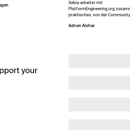
ganisationen bei der...
Xebia arbeitet mit
agan
PlatformEngineering.org zusam
praktisches, von der Communit
betriebenes Plattform-Engineer
Adnan Alshar
voranzutreiben, wobei der...
pport your