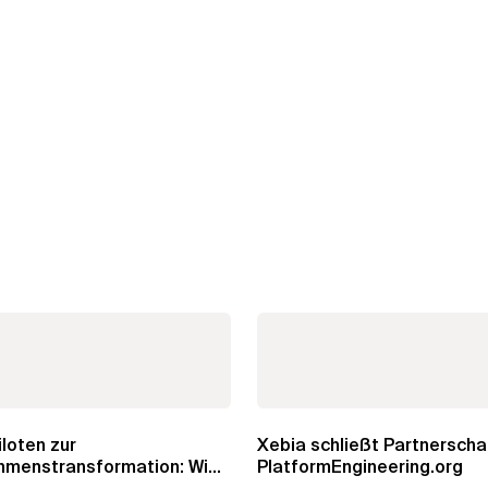
iloten zur
Xebia schließt Partnerscha
hmenstransformation: Wie
PlatformEngineering.org