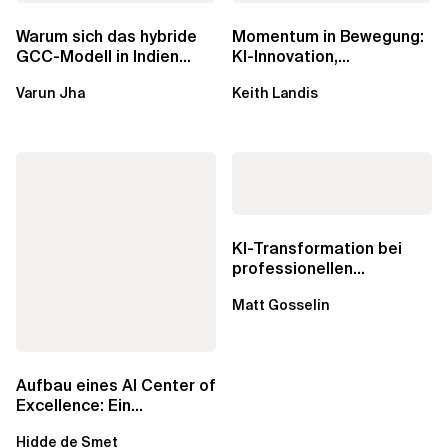
Warum sich das hybride
Momentum in Bewegung:
GCC-Modell in Indien
KI-Innovation,
durchsetzt und wie
Markteinfluss und die
Varun Jha
Keith Landis
Unternehmen den...
Macht der...
KI-Transformation bei
professionellen
Dienstleistungen: Echte...
Matt Gosselin
Aufbau eines AI Center of
Excellence: Ein
strategisches Handbuch
Hidde de Smet
für...