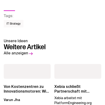
Tags
:
IT Strategy
Unsere Ideen
Weitere Artikel
Alle anzeigen
Von Kostenzentren zu
Xebia schließt
Innovationsmotoren: Wie
Partnerschaft mit
die europäischen GCCs
PlatformEngineering.org
Xebia arbeitet mit
Varun Jha
umgeschrieben...
PlatformEngineering.org