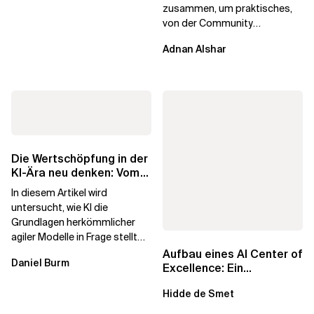
zusammen, um praktisches,
von der Community
betriebenes Plattform-
Adnan Alshar
Engineering voranzutreiben,
wobei der...
Die Wertschöpfung in der
KI-Ära neu denken: Vom
agilen Altbestand zu...
In diesem Artikel wird
untersucht, wie KI die
Grundlagen herkömmlicher
agiler Modelle in Frage stellt
und ein neu konzipiertes
Aufbau eines AI Center of
Daniel Burm
Betriebsmodell...
Excellence: Ein
strategisches Handbuch
Hidde de Smet
für...