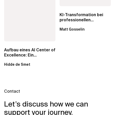
KI-Transformation bei
professionellen
Dienstleistungen: Echte...
Matt Gosselin
Aufbau eines AI Center of
Excellence: Ein
strategisches Handbuch
Hidde de Smet
für...
Contact
Let’s discuss how we can
support your journey.