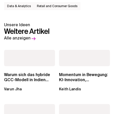
Data & Analytics
Retail and Consumer Goods
Unsere Ideen
Weitere Artikel
Alle anzeigen
Warum sich das hybride
Momentum in Bewegung:
GCC-Modell in Indien
KI-Innovation,
durchsetzt und wie
Markteinfluss und die
Varun Jha
Keith Landis
Unternehmen den...
Macht der...