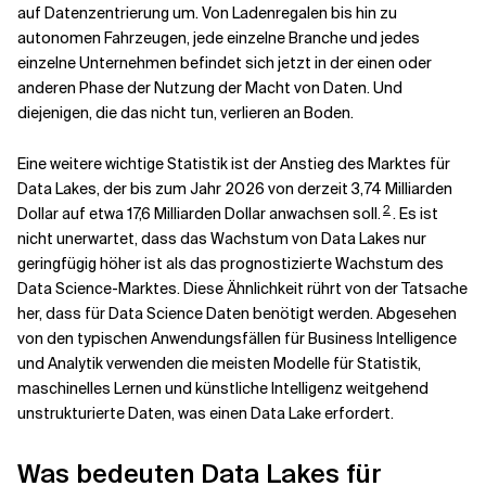
auf Datenzentrierung um. Von Ladenregalen bis hin zu
autonomen Fahrzeugen, jede einzelne Branche und jedes
Verwandte Themen
einzelne Unternehmen befindet sich jetzt in der einen oder
anderen Phase der Nutzung der Macht von Daten. Und
diejenigen, die das nicht tun, verlieren an Boden.
Eine weitere wichtige Statistik ist der Anstieg des Marktes für
Data Lakes, der bis zum Jahr 2026 von derzeit 3,74 Milliarden
2
Dollar auf etwa 17,6 Milliarden Dollar anwachsen soll.
. Es ist
nicht unerwartet, dass das Wachstum von Data Lakes nur
geringfügig höher ist als das prognostizierte Wachstum des
Data Science-Marktes. Diese Ähnlichkeit rührt von der Tatsache
her, dass für Data Science Daten benötigt werden. Abgesehen
von den typischen Anwendungsfällen für Business Intelligence
und Analytik verwenden die meisten Modelle für Statistik,
maschinelles Lernen und künstliche Intelligenz weitgehend
unstrukturierte Daten, was einen Data Lake erfordert.
Was bedeuten Data Lakes für