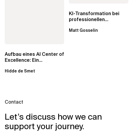
KI-Transformation bei
professionellen
Dienstleistungen: Echte...
Matt Gosselin
Aufbau eines AI Center of
Excellence: Ein
strategisches Handbuch
Hidde de Smet
für...
Contact
Let’s discuss how we can
support your journey.