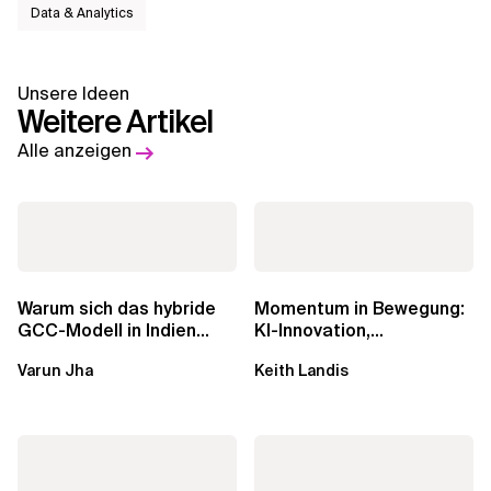
Data & Analytics
Unsere Ideen
Weitere Artikel
Alle anzeigen
Warum sich das hybride
Momentum in Bewegung:
GCC-Modell in Indien
KI-Innovation,
durchsetzt und wie
Markteinfluss und die
Varun Jha
Keith Landis
Unternehmen den...
Macht der...