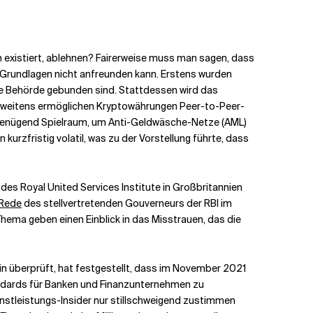
rm existiert, ablehnen? Fairerweise muss man sagen, dass
to-Grundlagen nicht anfreunden kann. Erstens wurden
eine Behörde gebunden sind. Stattdessen wird das
. Zweitens ermöglichen Kryptowährungen Peer-to-Peer-
n genügend Spielraum, um Anti-Geldwäsche-Netze (AML)
rzfristig volatil, was zu der Vorstellung führte, dass
es Royal United Services Institute in Großbritannien
Rede
des stellvertretenden Gouverneurs der RBI im
hema geben einen Einblick in das Misstrauen, das die
oin überprüft, hat festgestellt, dass im November 2021
andards für Banken und Finanzunternehmen zu
nstleistungs-Insider nur stillschweigend zustimmen