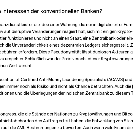
n Interessen der konventionellen Banken?
nzdienstleister die Idee einer Währung, die nur in digitalisierter Fo
iv auf disruptive Veränderungen reagiert hat, sich mit einigen Kryp
tler funktionieren und nicht an einen Staat, eine Zentralbank oder 
rch die Unveränderlichkeit eines dezentralen Ledgers sichergestellt
onsgebühren erfordern. Diese Pseudonymität lässt dubiosen Akteure
umgehen. Schließlich war der Preis verschiedener Kryptowährungen ku
chen Wert beruht.
ation of Certified Anti-Money Laundering Specialists (ACAMS) und d
en immer noch als Risiko und nicht als Chance betrachten. Auch die
titionen und die Überlegungen der indischen Zentralbank zu diesem T
of Congress, die die Stände der Nationen zu Kryptowährungen und Bitc
ufsichtsbehörden den Auftrag erteilt haben, die Entwicklung von St
n auf die AML-Bestimmungen zu bewerten. Auch wenn viele Finanzdie