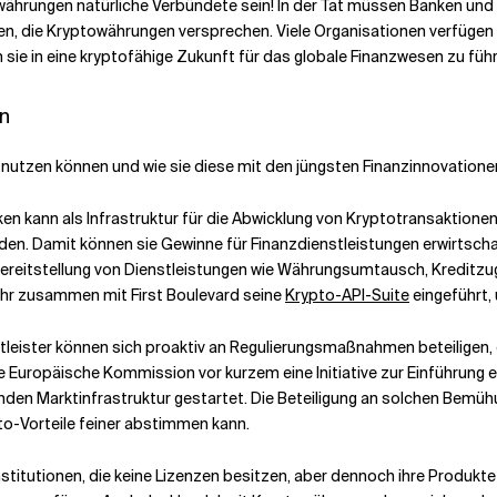
ährungen natürliche Verbündete sein! In der Tat müssen Banken und Fi
ten, die Kryptowährungen versprechen. Viele Organisationen verfügen
 sie in eine kryptofähige Zukunft für das globale Finanzwesen zu füh
n
nutzen können und wie sie diese mit den jüngsten Finanzinnovationen
en kann als Infrastruktur für die Abwicklung von Kryptotransaktionen
en. Damit können sie Gewinne für Finanzdienstleistungen erwirtscha
 Bereitstellung von Dienstleistungen wie Währungsumtausch, Kreditzu
Jahr zusammen mit First Boulevard seine
Krypto-API-Suite
eingeführt,
leister können sich proaktiv an Regulierungsmaßnahmen beteiligen,
e Europäische Kommission vor kurzem eine Initiative zur Einführun
nden Marktinfrastruktur gestartet. Die Beteiligung an solchen Bemüh
to-Vorteile feiner abstimmen kann.
stitutionen, die keine Lizenzen besitzen, aber dennoch ihre Produkt