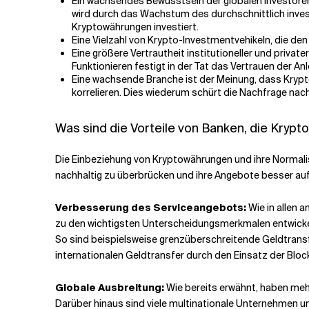
Ein wachsendes Bewusstsein der globalen Investoren
wird durch das Wachstum des durchschnittlich investi
Kryptowährungen investiert.
Eine Vielzahl von Krypto-Investmentvehikeln, die de
Eine größere Vertrautheit institutioneller und priv
Funktionieren festigt in der Tat das Vertrauen der An
Eine wachsende Branche ist der Meinung, dass Krypt
korrelieren. Dies wiederum schürt die Nachfrage nach
Was sind die Vorteile von Banken, die Kry
Die Einbeziehung von Kryptowährungen und ihre Normalis
nachhaltig zu überbrücken und ihre Angebote besser au
Verbesserung des Serviceangebots:
Wie in allen 
zu den wichtigsten Unterscheidungsmerkmalen entwickel
So sind beispielsweise grenzüberschreitende Geldtrans
internationalen Geldtransfer durch den Einsatz der Bloc
Globale Ausbreitung:
Wie bereits erwähnt, haben meh
Darüber hinaus sind viele multinationale Unternehmen un