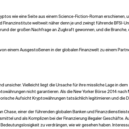
ptos wie eine Seite aus einem Science-Fiction-Roman erschienen, umh
und Finanzinstitute weltweit näher denn je und zwingt führende BFSI
fgrund der großen Nachfrage an Zugkraft gewonnen, und die Branche,
 von einem Ausgestoßenen in der globalen Finanzwelt zu einem Partner
d unsicher. Vielleicht liegt die Ursache für ihre missliche Lage in d
towährungen nicht garantieren. Als die New Yorker Börse 2014 nach Mö
latorische Aufsicht Kryptowährungen tatsächlich legitimieren und die
 Chase, einer der führenden globalen Banken und Finanzdienstleiste
ittel und als Komplizen bei der Finanzierung illegaler Geschäfte. A
ie Bedeutungslosigkeit zu verdrängen, wie wir gesehen haben. Interes