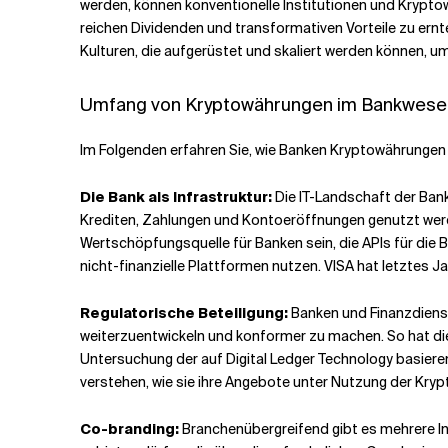
werden, können konventionelle Institutionen und Kryptow
reichen Dividenden und transformativen Vorteile zu ern
Kulturen, die aufgerüstet und skaliert werden können, um
Umfang von Kryptowährungen im Bankwese
Im Folgenden erfahren Sie, wie Banken Kryptowährungen 
Die Bank als Infrastruktur:
Die IT-Landschaft der Bank
Krediten, Zahlungen und Kontoeröffnungen genutzt werd
Wertschöpfungsquelle für Banken sein, die APIs für die
nicht-finanzielle Plattformen nutzen. VISA hat letztes 
Regulatorische Beteiligung:
Banken und Finanzdienst
weiterzuentwickeln und konformer zu machen. So hat di
Untersuchung der auf Digital Ledger Technology basiere
verstehen, wie sie ihre Angebote unter Nutzung der Kryp
Co-branding:
Branchenübergreifend gibt es mehrere In