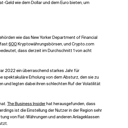
iat-Geld wie dem Dollar und dem Euro bieten, um
behörden wie das New Yorker Department of Financial
 fast
600
Kryptowährungsbörsen, und Crypto.com
s bedeutet, dass derzeit im Durchschnitt 1 von acht
 war 2022 ein überraschend starkes Jahr für
ne spektakuläre Erholung von dem Absturz, den sie zu
en und legten dabei ihren schlechten Ruf der Volatilität
hat.
The Business Insider
hat herausgefunden, dass
dings ist die Einstellung der Nutzer in der Region sehr
ertung von Fiat-Währungen und anderen Anlageklassen
tzt.