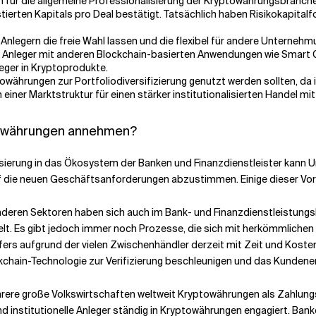
 für die allgemeine Professionalisierung der Kryptowährungsbranche
erten Kapitals pro Deal bestätigt. Tatsächlich haben Risikokapitalfon
n Anlegern die freie Wahl lassen und die flexibel für andere Unterne
ater Anleger mit anderen Blockchain-basierten Anwendungen wie Smart
leger in Kryptoprodukte.
owährungen zur Portfoliodiversifizierung genutzt werden sollten, da
 einer Marktstruktur für einen stärker institutionalisierten Handel m
ptowährungen annehmen?
ierung in das Ökosystem der Banken und Finanzdienstleister kann Un
f die neuen Geschäftsanforderungen abzustimmen. Einige dieser Vort
anderen Sektoren haben sich auch im Bank- und Finanzdienstleistun
t. Es gibt jedoch immer noch Prozesse, die sich mit herkömmlichen 
fers aufgrund der vielen Zwischenhändler derzeit mit Zeit und Kost
kchain-Technologie zur Verifizierung beschleunigen und das Kundener
rere große Volkswirtschaften weltweit Kryptowährungen als Zahlung
d institutionelle Anleger ständig in Kryptowährungen engagiert. Bank