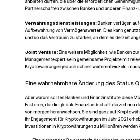
anbieten dürfen, die über die erforderlichen Genehmig
Partnerschaften zwischen Banken und anderen Finanz- u
Verwahrungsdienstleistungen:
Banken verfügen aufg
Aufbewahrung von Vermögenswerten. Dies kann genutzt 
und so das Vertrauen zu stärken, an dem es derzeit ang
Joint Venture:
Eine weitere Möglichkeit, wie Banken z
Managementexpertise in gemeinsame Projekte mit relev
Kryptowährungen jedoch schnell weiterentwickeln, müsse
Eine wahrnehmbare Änderung des Status Quo,
Aber warum sollten Banken und Finanzinstitute diese Mö
Faktoren, die die globale Finanzlandschaft derzeit neu d
von morgen heranwachsen. Sie sind ganz auf Kryptowähr
ihr Engagement für Kryptowährungen im Jahr 2021 erheb
Investitionen in Kryptowährungen zu Millionären werden 