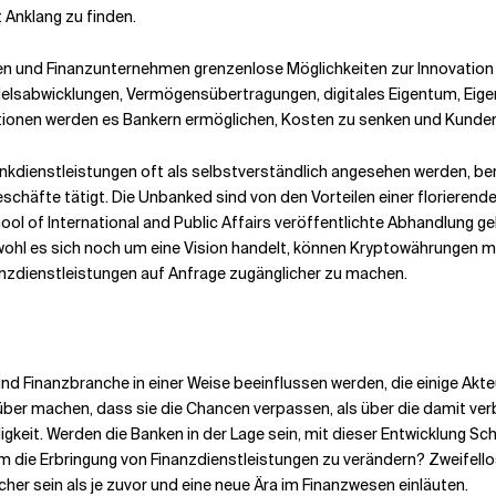
t Anklang zu finden.
 und Finanzunternehmen grenzenlose Möglichkeiten zur Innovation 
delsabwicklungen, Vermögensübertragungen, digitales Eigentum, Eigen
ationen werden es Bankern ermöglichen, Kosten zu senken und Kunden
kdienstleistungen oft als selbstverständlich angesehen werden, be
chäfte tätigt. Die Unbanked sind von den Vorteilen einer florieren
ool of International and Public Affairs veröffentlichte Abhandlung 
wohl es sich noch um eine Vision handelt, können Kryptowährungen mi
nzdienstleistungen auf Anfrage zugänglicher zu machen.
nd Finanzbranche in einer Weise beeinflussen werden, die einige Akt
rüber machen, dass sie die Chancen verpassen, als über die damit ve
gkeit. Werden die Banken in der Lage sein, mit dieser Entwicklung Sch
 die Erbringung von Finanzdienstleistungen zu verändern? Zweifello
er sein als je zuvor und eine neue Ära im Finanzwesen einläuten.