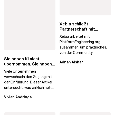
Xebia schließt
Partnerschaft mit
PlatformEngineering.org
Xebia arbeitet mit
PlatformEngineering.org
zusammen, um praktisches,
von der Community
betriebenes Plattform-
Sie haben KI nicht
Adnan Alshar
Engineering voranzutreiben,
übernommen. Sie haben
wobei der...
Lizenzen gekauft.
Viele Unternehmen
verwechseln den Zugang mit
der Einführung. Dieser Artikel
untersucht, was wirklich nötig
ist, um KI-Investitionen in
Vivian Andringa
Wirkung...