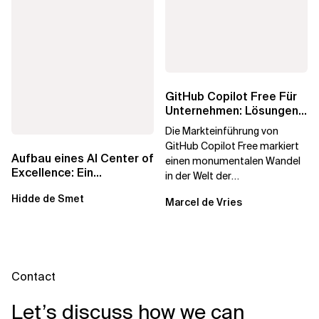
GitHub Copilot Free Für
Unternehmen: Lösungen
Für Eine Sichere Und
Die Markteinführung von
Konforme...
GitHub Copilot Free markiert
Aufbau eines AI Center of
einen monumentalen Wandel
Excellence: Ein
in der Welt der
strategisches Handbuch
Softwareentwicklung. Indem
Hidde de Smet
für...
Marcel de Vries
GitHub dieses...
Contact
Let’s discuss how we can