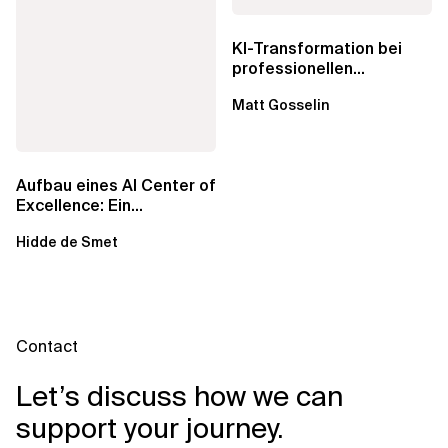
KI-Transformation bei
professionellen
Dienstleistungen: Echte...
Matt Gosselin
Aufbau eines AI Center of
Excellence: Ein
strategisches Handbuch
Hidde de Smet
für...
Contact
Let’s discuss how we can
support your journey.