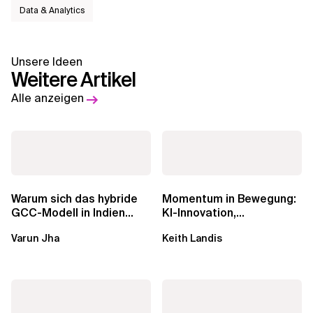
Data & Analytics
Unsere Ideen
Weitere Artikel
Alle anzeigen
Warum sich das hybride
Momentum in Bewegung:
GCC-Modell in Indien
KI-Innovation,
durchsetzt und wie
Markteinfluss und die
Varun Jha
Keith Landis
Unternehmen den...
Macht der...