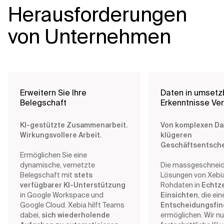
Herausforderungen
von Unternehmen
Erweitern Sie Ihre
Daten in umsetz
Belegschaft
Erkenntnisse Ve
KI-gestützte Zusammenarbeit.
Von komplexen Da
Wirkungsvollere Arbeit.
klügeren
Geschäftsentsch
Ermöglichen Sie eine
dynamische, vernetzte
Die massgeschneid
Belegschaft mit
stets
Lösungen von Xebi
verfügbarer KI-Unterstützung
Rohdaten in
Echtze
in Google Workspace und
Einsichten
, die ei
Google Cloud. Xebia hilft Teams
Entscheidungsfi
dabei,
sich wiederholende
ermöglichen. Wir nu