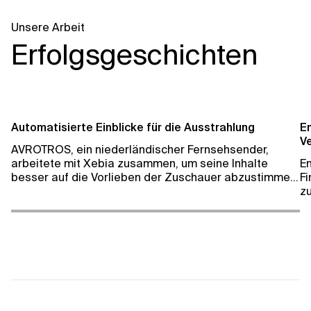
Unsere Arbeit
Erfolgsgeschichten
Automatisierte Einblicke für die Ausstrahlung
En
V
AVROTROS, ein niederländischer Fernsehsender,
arbeitete mit Xebia zusammen, um seine Inhalte
En
besser auf die Vorlieben der Zuschauer abzustimmen.
Fi
Sie implementierten eine Google Cloud GenAI-
z
gestützte Kennzeichnungslösung, die sowohl Themen
en
als auch Personen mit einer Genauigkeit von 90 %
vo
identifiziert und mit einem Zeitstempel versieht.
Zu
di
u
u