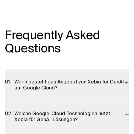
Frequently Asked
Questions
Worin besteht das Angebot von Xebia für GenAI
auf Google Cloud?
Xebia bietet End-to-End-Services zur Einführung von
Generative AI auf Google Cloud: Beratung zur KI-Strategie und
Welche Google-Cloud-Technologien nutzt
Governance, Integration interner Datenquellen mit GenAI-
Xebia für GenAI-Lösungen?
Modellen, Aufbau sicherer und skalierbarer Cloud-
Infrastrukturen (z. B. GKE, BigQuery), Implementierung von