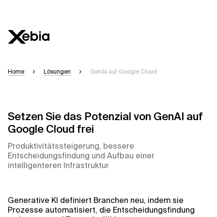
Ai
Übersicht
Home
Lösungen
GenAI auf Google Cloud
Diese KI-Suchassistenz befindet sich derzeit 
können einige Sekunden dauern. Wir streben n
Bitte überprüfen Sie wichtige Informationen, 
Setzen Sie das Potenzial von GenAI auf
Google Cloud frei
Antwort
Produktivitätssteigerung, bessere
Entscheidungsfindung und Aufbau einer
intelligenteren Infrastruktur
Kontextdateien
Generative KI definiert Branchen neu, indem sie
Prozesse automatisiert, die Entscheidungsfindung