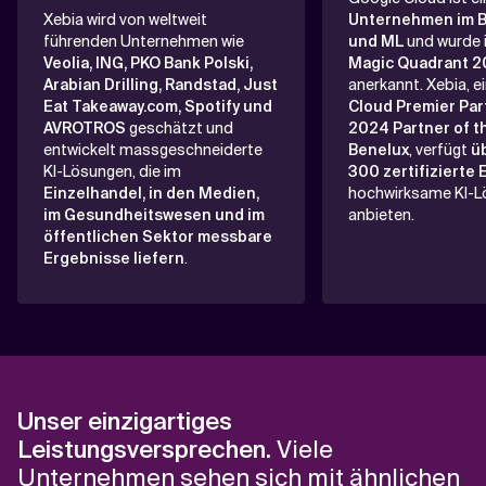
Xebia wird von weltweit
Unternehmen im B
führenden Unternehmen wie
und ML
und wurde
Veolia, ING, PKO Bank Polski,
Magic Quadrant 
Arabian Drilling, Randstad, Just
anerkannt. Xebia, e
Eat Takeaway.com, Spotify und
Cloud Premier Par
AVROTROS
geschätzt und
2024 Partner of t
entwickelt massgeschneiderte
Benelux
, verfügt
ü
KI-Lösungen, die im
300 zertifizierte
Einzelhandel, in den Medien,
hochwirksame KI-
im Gesundheitswesen und im
anbieten.
öffentlichen Sektor
messbare
Ergebnisse liefern
.
Unser einzigartiges
Leistungsversprechen.
Viele
Unternehmen sehen sich mit ähnlichen