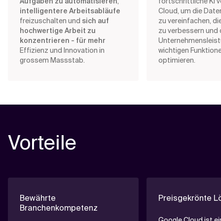
Aufgaben zu automatisieren
,
fortschrittliche KI
intelligentere Arbeitsabläufe
Cloud, um die Date
freizuschalten und
sich auf
zu vereinfachen, di
hochwertige Arbeit zu
zu verbessern und 
konzentrieren - für mehr
Unternehmensleistu
Effizienz und Innovation in
wichtigen Funktion
grossem Massstab.
optimieren.
Vorteile
Bewährte
Preisgekrönte 
Branchenkompetenz
Google Cloud ist e